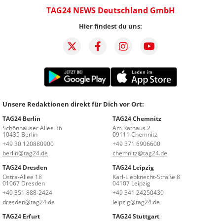
TAG24 NEWS Deutschland GmbH
Hier findest du uns:
Unsere Redaktionen direkt für Dich vor Ort:
TAG24 Berlin
TAG24 Chemnitz
Schönhauser Allee 36
Am Rathaus 2
10435 Berlin
09111 Chemnitz
+49 30 120880900
+49 371 6906600
berlin@tag24.de
chemnitz@tag24.de
TAG24 Dresden
TAG24 Leipzig
Ostra-Allee 18
Karl-Liebknecht-Straße 8
01067 Dresden
04107 Leipzig
+49 351 888-2424
+49 341 24250430
dresden@tag24.de
leipzig@tag24.de
TAG24 Erfurt
TAG24 Stuttgart