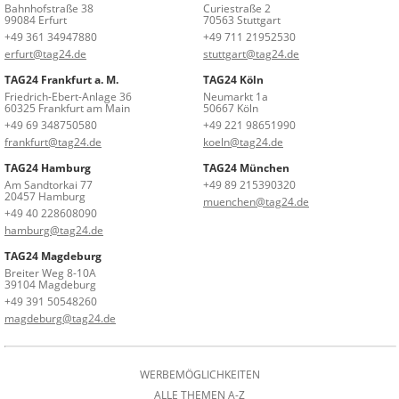
Bahnhofstraße 38
Curiestraße 2
99084 Erfurt
70563 Stuttgart
+49 361 34947880
+49 711 21952530
erfurt@tag24.de
stuttgart@tag24.de
TAG24 Frankfurt a. M.
TAG24 Köln
Friedrich-Ebert-Anlage 36
Neumarkt 1a
60325 Frankfurt am Main
50667 Köln
+49 69 348750580
+49 221 98651990
frankfurt@tag24.de
koeln@tag24.de
TAG24 Hamburg
TAG24 München
Am Sandtorkai 77
+49 89 215390320
20457 Hamburg
muenchen@tag24.de
+49 40 228608090
hamburg@tag24.de
TAG24 Magdeburg
Breiter Weg 8-10A
39104 Magdeburg
+49 391 50548260
magdeburg@tag24.de
WERBEMÖGLICHKEITEN
ALLE THEMEN A-Z