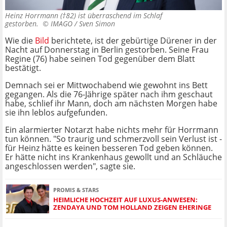
Heinz Horrmann (†82) ist überraschend im Schlaf
gestorben. ©
IMAGO / Sven Simon
Wie die
Bild
berichtete, ist der gebürtige Dürener in der
Nacht auf Donnerstag in Berlin gestorben. Seine Frau
Regine (76) habe seinen Tod gegenüber dem Blatt
bestätigt.
Demnach sei er Mittwochabend wie gewohnt ins Bett
gegangen. Als die 76-Jährige später nach ihm geschaut
habe, schlief ihr Mann, doch am nächsten Morgen habe
sie ihn leblos aufgefunden.
Ein alarmierter Notarzt habe nichts mehr für Horrmann
tun können. "So traurig und schmerzvoll sein Verlust ist -
für Heinz hätte es keinen besseren Tod geben können.
Er hätte nicht ins Krankenhaus gewollt und an Schläuche
angeschlossen werden", sagte sie.
PROMIS & STARS
HEIMLICHE HOCHZEIT AUF LUXUS-ANWESEN:
ZENDAYA UND TOM HOLLAND ZEIGEN EHERINGE