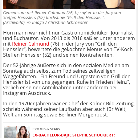
Gemeinsam mit Reiner Calmund (76, l.) saß er in der Jury von
Steffen Hensslers (52) Kochshow "Grill den Henssler".
(Archivbild) ©
Imago / Christian Schroedter
Horrmann war nicht nur Gastronomiekritiker, Journalist
und Buchautor. Von 2013 bis 2016 saß er unter anderem
mit
Reiner Calmund
(76) in der Jury von "Grill den
Henssler", bewertete die gekochten Menüs von TV-Koch
Steffen Henssler (52) und seinen Kontrahenten.
Der 52-Jährige äußerte sich in den sozialen Medien am
Sonntag auch selbst zum Tod seines zeitweiligen
Weggefährten. "Ein Freund und Urgestein von Grill den
Henssler ist von uns gegangen. Ruhe in Frieden Heinz",
verlieh er seiner Anteilnahme unter anderem bei
Instagram Ausdruck.
In den 1970er Jahren war er Chef der Kölner Bild-Zeitung,
schrieb während seiner Laufbahn aber auch für Welt,
Welt am Sonntag sowie Berliner Morgenpost.
PROMIS & STARS
EX-BACHELOR-BABE STEPHIE SCHOCKIERT: