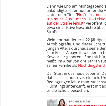
Denn wie Eno am Montagabend a
ankündigte, ist er nun unter die
Unter dem Titel "
Ein Fuchs muss 
tun muss: Aus 1 mach 10 – Lektio
auf der Straße lernst
" veröffentli
etwa eine fiktive Geschichte über
Straße.
Vielmehr hat der erst 22-Jährige 
Autobiografie. Und dieser Schritt 
jungen Alters durchaus seine Ber
kam Ensar Albayrak, wie der im t
Kovancilar geborene Eno mit bü
heißt, im Alter von drei Jahren 
seiner Familie als
Flüchtlingskind
Der Start in das neue Leben in D
dabei alles andere als einfach. U
Bedingungen lebte man zunächst 
Flüchtlingsunterkunft, erst mit a
er die Schule besuchen.
PROMIS & STARS
EX-BACHELOR-BABE STE