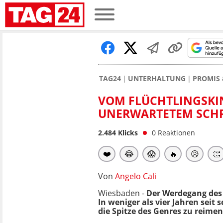
TAG24
UNTERHALTUNG
PROMIS 
VOM FLÜCHTLINGSKIN
UNERWARTETEM SCHR
2.484
Klicks
0
Reaktionen
❤️
😂
😱
🔥
😥
👏
Von
Angelo Cali
Wiesbaden -
Der Werdegang des
In weniger als vier Jahren seit 
die Spitze des Genres zu reime