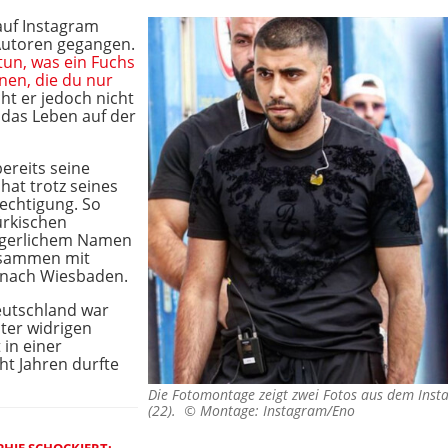
uf Instagram
 Autoren gegangen.
tun, was ein Fuchs
nen, die du nur
cht er jedoch nicht
 das Leben auf der
bereits seine
hat trotz seines
echtigung. So
ürkischen
rgerlichem Namen
zusammen mit
nach Wiesbaden.
eutschland war
nter widrigen
in einer
cht Jahren durfte
Die Fotomontage zeigt zwei Fotos aus dem Ins
(22). ©
Montage: Instagram/Eno
PHIE SCHOCKIERT: