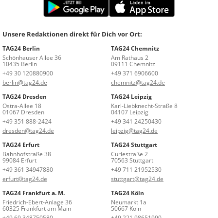
Unsere Redaktionen direkt für Dich vor Ort:
TAG24 Berlin
TAG24 Chemnitz
Schönhauser Allee 36
Am Rathaus 2
10435 Berlin
09111 Chemnitz
+49 30 120880900
+49 371 6906600
berlin@tag24.de
chemnitz@tag24.de
TAG24 Dresden
TAG24 Leipzig
Ostra-Allee 18
Karl-Liebknecht-Straße 8
01067 Dresden
04107 Leipzig
+49 351 888-2424
+49 341 24250430
dresden@tag24.de
leipzig@tag24.de
TAG24 Erfurt
TAG24 Stuttgart
Bahnhofstraße 38
Curiestraße 2
99084 Erfurt
70563 Stuttgart
+49 361 34947880
+49 711 21952530
erfurt@tag24.de
stuttgart@tag24.de
TAG24 Frankfurt a. M.
TAG24 Köln
Friedrich-Ebert-Anlage 36
Neumarkt 1a
60325 Frankfurt am Main
50667 Köln
+49 69 348750580
+49 221 98651990