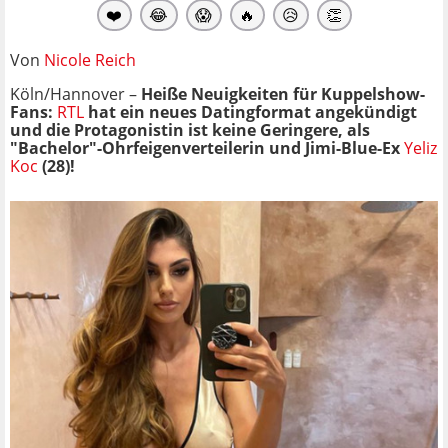
❤️
😂
😱
🔥
😥
👏
Von
Nicole Reich
Köln/Hannover –
Heiße Neuigkeiten für Kuppelshow-
Fans:
RTL
hat ein neues Datingformat angekündigt
und die Protagonistin ist keine Geringere, als
"Bachelor"-Ohrfeigenverteilerin und Jimi-Blue-Ex
Yeliz
Koc
(28)!