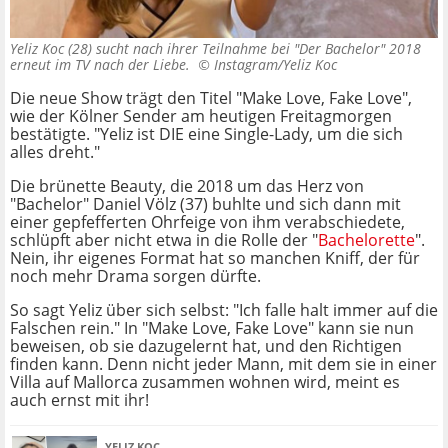
Yeliz Koc (28) sucht nach ihrer Teilnahme bei "Der Bachelor" 2018
erneut im TV nach der Liebe. ©
Instagram/Yeliz Koc
Die neue Show trägt den Titel "Make Love, Fake Love",
wie der Kölner Sender am heutigen Freitagmorgen
bestätigte. "Yeliz ist DIE eine Single-Lady, um die sich
alles dreht."
Die brünette Beauty, die 2018 um das Herz von
"Bachelor" Daniel Völz (37) buhlte und sich dann mit
einer gepfefferten Ohrfeige von ihm verabschiedete,
schlüpft aber nicht etwa in die Rolle der "
Bachelorette
".
Nein, ihr eigenes Format hat so manchen Kniff, der für
noch mehr Drama sorgen dürfte.
So sagt Yeliz über sich selbst: "Ich falle halt immer auf die
Falschen rein." In "Make Love, Fake Love" kann sie nun
beweisen, ob sie dazugelernt hat, und den Richtigen
finden kann. Denn nicht jeder Mann, mit dem sie in einer
Villa auf Mallorca zusammen wohnen wird, meint es
auch ernst mit ihr!
YELIZ KOC