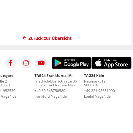
Zurück zur Übersicht
uttgart
TAG24 Frankfurt a. M.
TAG24 Köln
aße 2
Friedrich-Ebert-Anlage 36
Neumarkt 1a
ttgart
60325 Frankfurt am Main
50667 Köln
21952530
+49 69 348750580
+49 221 98651990
t@tag24.de
frankfurt@tag24.de
koeln@tag24.de