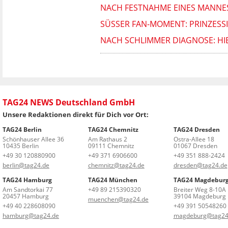
NACH FESTNAHME EINES MANNES
SÜSSER FAN-MOMENT: PRINZESSIN
NACH SCHLIMMER DIAGNOSE: HIE
TAG24 NEWS Deutschland GmbH
Unsere Redaktionen direkt für Dich vor Ort:
TAG24 Berlin
TAG24 Chemnitz
TAG24 Dresden
Schönhauser Allee 36
Am Rathaus 2
Ostra-Allee 18
10435 Berlin
09111 Chemnitz
01067 Dresden
+49 30 120880900
+49 371 6906600
+49 351 888-2424
berlin@tag24.de
chemnitz@tag24.de
dresden@tag24.de
TAG24 Hamburg
TAG24 München
TAG24 Magdebur
Am Sandtorkai 77
+49 89 215390320
Breiter Weg 8-10A
20457 Hamburg
39104 Magdeburg
muenchen@tag24.de
+49 40 228608090
+49 391 50548260
hamburg@tag24.de
magdeburg@tag24