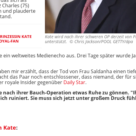
das sich als
 Charles (75)
in und plauderte
tand.
INZESSIN KATE S
Kate wird nach ihrer schweren OP derzeit von Pr
YAL-FAN
unterstützt. ©
Chris Jackson/POOL GETTY/dpa
ste ein weltweites Medienecho aus. Drei Tage später wurde J
ben mir erzählt, dass der Tod von Frau Saldanha einen tief
cht das Paar noch entschlossener, dass niemand, der für sie
er royale Insider gegenüber
Daily Star
.
ate nach ihrer Bauch-Operation etwas Ruhe zu gönnen. "
ich ruiniert. Sie muss sich jetzt unter großem Druck füh
n Kate
: