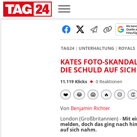
TAG24
UNTERHALTUNG
ROYALS
KATES FOTO-SKANDAL
DIE SCHULD AUF SIC
11.119
Klicks
0
Reaktionen
❤️
😂
😱
🔥
😥
👏
Von
Benjamin Richter
London (Großbritannien) -
Mit e
melden, doch das ging nach hin
auf sich nahm.