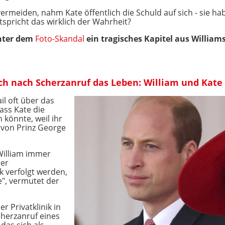
rmeiden, nahm Kate öffentlich die Schuld auf sich - sie hab
spricht das wirklich der Wahrheit?
inter dem
Foto-Skandal
ein tragisches Kapitel aus William
ch nach Scherzanruf das Leben: William und Ka
il oft über das
ass Kate die
könnte, weil ihr
 von Prinz George
William immer
ner
k verfolgt werden,
e", vermutet der
r Privatklinik in
cherzanruf eines