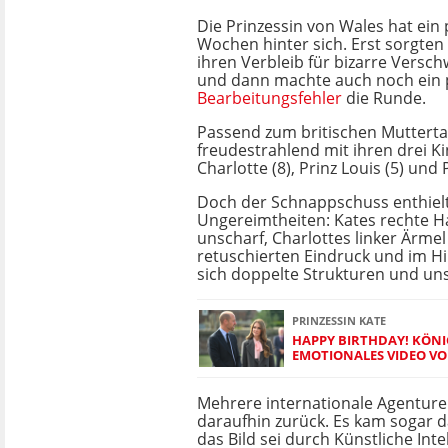
Die Prinzessin von Wales hat ein 
Wochen hinter sich. Erst sorgte
ihren Verbleib für bizarre Vers
und dann machte auch noch ein 
Bearbeitungsfehler
die Runde.
Passend zum britischen Muttertag
freudestrahlend mit ihren drei K
Charlotte (8), Prinz Louis (5) und 
Doch der Schnappschuss enthiel
Ungereimtheiten: Kates rechte Ha
unscharf, Charlottes linker Ärme
retuschierten Eindruck und im H
sich doppelte Strukturen und un
PRINZESSIN KATE
HAPPY BIRTHDAY! KÖNI
EMOTIONALES VIDEO VO
Mehrere internationale Agenture
daraufhin zurück. Es kam sogar d
das Bild sei durch Künstliche Inte