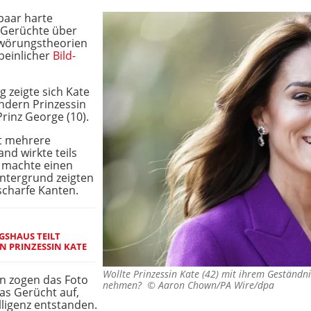
paar harte
n Gerüchte über
chwörungstheorien
peinlicher
Bild-
 zeigte sich Kate
indern Prinzessin
Prinz George (10).
t mehrere
nd wirkte teils
l machte einen
intergrund zeigten
scharfe Kanten.
GSHAUS TEILT
N PRINZESSIN KATE
Wollte Prinzessin Kate (42) mit ihrem Geständni
n zogen das Foto
nehmen? ©
Aaron Chown/PA Wire/dpa
as Gerücht auf,
lligenz entstanden.