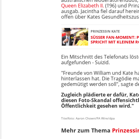
australischen Moderatorenduos, 
Queen Elizabeth II.
(†96) und Prinz
ausgab. Jacintha fiel darauf here
offen über Kates Gesundheitszus
PRINZESSIN KATE
SÜSSER FAN-MOMENT: PR
PRICHT MIT KLEINEM RO
Ein Mitschnitt des Telefonats lö
aufgefunden - Suizid.
"Freunde von William und Kate ha
hinterlassen hat. Die Tragödie ma
gedemütigt werden soll", sagte d
Zugleich plädierte er dafür, K
diesen Foto-Skandal offensichtl
Öffentlichkeit gesehen wird."
Titelfoto: Aaron Chown/PA Wire/dpa
Mehr zum Thema
Prinzessi