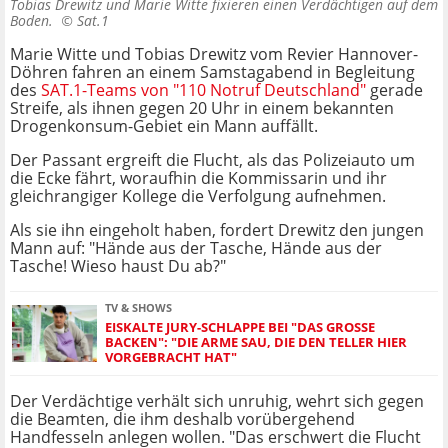
Tobias Drewitz und Marie Witte fixieren einen Verdächtigen auf dem
Boden. ©
Sat.1
Marie Witte und Tobias Drewitz vom Revier Hannover-
Döhren fahren an einem Samstagabend in Begleitung
des
SAT.1-Teams von "110 Notruf Deutschland"
gerade
Streife, als ihnen gegen 20 Uhr in einem bekannten
Drogenkonsum-Gebiet ein Mann auffällt.
Der Passant ergreift die Flucht, als das Polizeiauto um
die Ecke fährt, woraufhin die Kommissarin und ihr
gleichrangiger Kollege die Verfolgung aufnehmen.
Als sie ihn eingeholt haben, fordert Drewitz den jungen
Mann auf: "Hände aus der Tasche, Hände aus der
Tasche! Wieso haust Du ab?"
TV & SHOWS
EISKALTE JURY-SCHLAPPE BEI "DAS GROSSE B
ACKEN": "DIE ARME SAU, DIE DEN TELLER HIER V
ORGEBRACHT HAT"
Der Verdächtige verhält sich unruhig, wehrt sich gegen
die Beamten, die ihm deshalb vorübergehend
Handfesseln anlegen wollen. "Das erschwert die Flucht