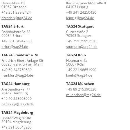
Ostra-Allee 18
Karl-Liebknecht-Straße 8
01067 Dresden
04107 Leipzig
+49 351 888-2424
+49 341 24250430
dresden@tag24.de
leipzig@tag24.de
TAG24 Erfurt
TAG24 Stuttgart
Bahnhofstraße 38
Curiestraße 2
99084 Erfurt
70563 Stuttgart
+49 361 34947880
+49 711 21952530
erfurt@tag24.de
stuttgart@tag24.de
TAG24 Frankfurt a. M.
TAG24 Köln
Friedrich-Ebert-Anlage 36
Neumarkt 1a
60325 Frankfurt am Main
50667 Köln
+49 69 348750580
+49 221 98651990
frankfurt@tag24.de
koeln@tag24.de
TAG24 Hamburg
TAG24 München
Am Sandtorkai 77
+49 89 215390320
20457 Hamburg
muenchen@tag24.de
+49 40 228608090
hamburg@tag24.de
TAG24 Magdeburg
Breiter Weg 8-10A
39104 Magdeburg
+49 391 50548260