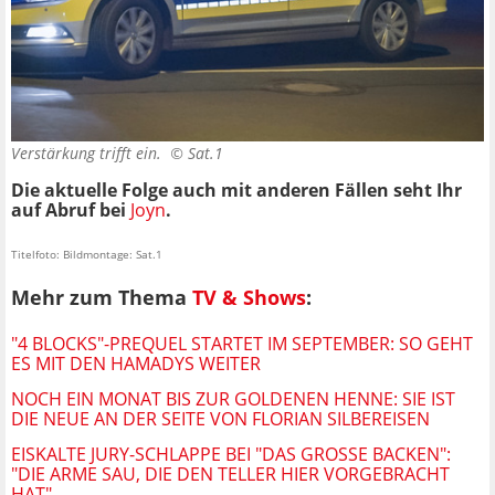
Verstärkung trifft ein. ©
Sat.1
Die aktuelle Folge auch mit anderen Fällen seht Ihr
auf Abruf bei
Joyn
.
Titelfoto: Bildmontage: Sat.1
Mehr zum Thema
TV & Shows
:
"4 BLOCKS"-PREQUEL STARTET IM SEPTEMBER: SO GEHT
ES MIT DEN HAMADYS WEITER
NOCH EIN MONAT BIS ZUR GOLDENEN HENNE: SIE IST
DIE NEUE AN DER SEITE VON FLORIAN SILBEREISEN
EISKALTE JURY-SCHLAPPE BEI "DAS GROSSE BACKEN": "
DIE ARME SAU, DIE DEN TELLER HIER VORGEBRACHT H
AT"