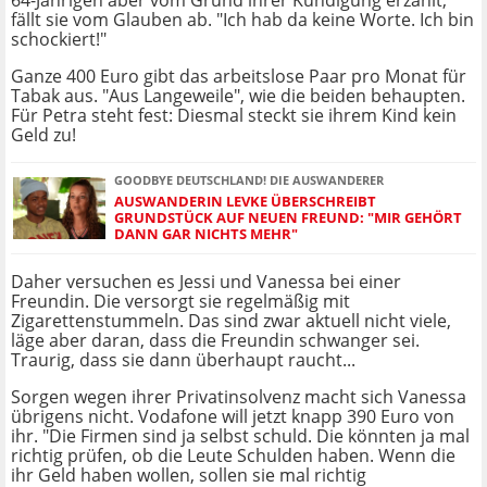
64-Jährigen aber vom Grund ihrer Kündigung erzählt,
fällt sie vom Glauben ab. "Ich hab da keine Worte. Ich bin
schockiert!"
Ganze 400 Euro gibt das arbeitslose Paar pro Monat für
Tabak aus. "Aus Langeweile", wie die beiden behaupten.
Für Petra steht fest: Diesmal steckt sie ihrem Kind kein
Geld zu!
GOODBYE DEUTSCHLAND! DIE AUSWANDERER
AUSWANDERIN LEVKE ÜBERSCHREIBT
GRUNDSTÜCK AUF NEUEN FREUND: "MIR GEHÖRT
DANN GAR NICHTS MEHR"
Daher versuchen es Jessi und Vanessa bei einer
Freundin. Die versorgt sie regelmäßig mit
Zigarettenstummeln. Das sind zwar aktuell nicht viele,
läge aber daran, dass die Freundin schwanger sei.
Traurig, dass sie dann überhaupt raucht...
Sorgen wegen ihrer Privatinsolvenz macht sich Vanessa
übrigens nicht. Vodafone will jetzt knapp 390 Euro von
ihr. "Die Firmen sind ja selbst schuld. Die könnten ja mal
richtig prüfen, ob die Leute Schulden haben. Wenn die
ihr Geld haben wollen, sollen sie mal richtig