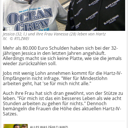
Jessica (32, l.) und ihre Frau Vanessa (28) leben von Hartz
IV. ©
RTLZWEI
Mehr als 80.000 Euro Schulden haben sich bei der 32-
jährigen Jessica in den letzten Jahren angehäuft.
Allerdings macht sie sich keine Platte, wie sie die jemals
wieder zurückzahlen soll.
Jobs mit wenig Lohn annehmen kommt für die Hartz-IV-
Empfängerin nicht infrage. "Wer für Mindestlohn
arbeiten geht, hat 'se für mich nicht alle."
Auch ihre Frau hat sich dran gewöhnt, von der Stütze zu
leben. "Für mich ist das ein besseres Leben als wie acht
Stunden arbeiten zu gehen für nichts." Dennoch
bemängeln die Frauen die Höhe des aktuellen Hartz-IV-
Satzes.
ALLES WAS ZÄHLT (AWZ)