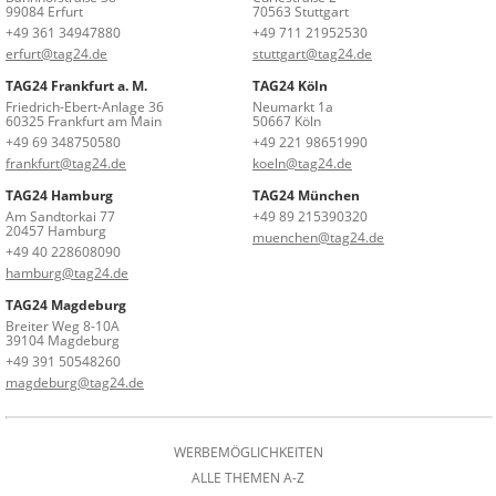
99084 Erfurt
70563 Stuttgart
+49 361 34947880
+49 711 21952530
erfurt@tag24.de
stuttgart@tag24.de
TAG24 Frankfurt a. M.
TAG24 Köln
Friedrich-Ebert-Anlage 36
Neumarkt 1a
60325 Frankfurt am Main
50667 Köln
+49 69 348750580
+49 221 98651990
frankfurt@tag24.de
koeln@tag24.de
TAG24 Hamburg
TAG24 München
Am Sandtorkai 77
+49 89 215390320
20457 Hamburg
muenchen@tag24.de
+49 40 228608090
hamburg@tag24.de
TAG24 Magdeburg
Breiter Weg 8-10A
39104 Magdeburg
+49 391 50548260
magdeburg@tag24.de
WERBEMÖGLICHKEITEN
ALLE THEMEN A-Z