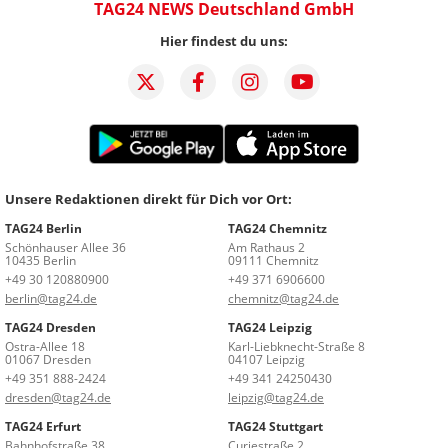
TAG24 NEWS Deutschland GmbH
Hier findest du uns:
Unsere Redaktionen direkt für Dich vor Ort:
TAG24 Berlin
TAG24 Chemnitz
Schönhauser Allee 36
Am Rathaus 2
10435 Berlin
09111 Chemnitz
+49 30 120880900
+49 371 6906600
berlin@tag24.de
chemnitz@tag24.de
TAG24 Dresden
TAG24 Leipzig
Ostra-Allee 18
Karl-Liebknecht-Straße 8
01067 Dresden
04107 Leipzig
+49 351 888-2424
+49 341 24250430
dresden@tag24.de
leipzig@tag24.de
TAG24 Erfurt
TAG24 Stuttgart
Bahnhofstraße 38
Curiestraße 2