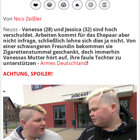
❤️
😂
😱
🔥
😥
👏
Von
Nico Zeißler
Neuss -
Vanessa (28) und Jessica (32) sind hoch
verschuldet. Arbeiten kommt für das Ehepaar aber
nicht infrage, schließlich lohne sich dies ja nicht. Von
einer schwangeren Freundin bekommen sie
Zigarettenstummel geschenkt, doch immerhin
Vanessas Mutter hört auf, ihre faule Tochter zu
unterstützen -
Armes Deutschland
!
ACHTUNG, SPOILER!