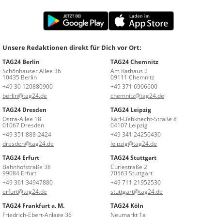
Unsere Redaktionen direkt für Dich vor Ort:
TAG24 Berlin
TAG24 Chemnitz
Schönhauser Allee 36
Am Rathaus 2
10435 Berlin
09111 Chemnitz
+49 30 120880900
+49 371 6906600
berlin@tag24.de
chemnitz@tag24.de
TAG24 Dresden
TAG24 Leipzig
Ostra-Allee 18
Karl-Liebknecht-Straße 8
01067 Dresden
04107 Leipzig
+49 351 888-2424
+49 341 24250430
dresden@tag24.de
leipzig@tag24.de
TAG24 Erfurt
TAG24 Stuttgart
Bahnhofstraße 38
Curiestraße 2
99084 Erfurt
70563 Stuttgart
+49 361 34947880
+49 711 21952530
erfurt@tag24.de
stuttgart@tag24.de
TAG24 Frankfurt a. M.
TAG24 Köln
Friedrich-Ebert-Anlage 36
Neumarkt 1a