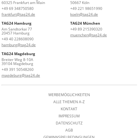
60325 Frankfurt am Main
50667 Köln
+49 69 348750580
+49 221 98651990
frankfurt@tag24.de
koeln@tag24.de
TAG24 Hamburg
TAG24 München
Am Sandtorkai 77
+49 89 215390320
20457 Hamburg
muenchen@tag24.de
+49 40 228608090
hamburg@tag24.de
TAG24 Magdeburg
Breiter Weg 8-10A
39104 Magdeburg
+49 391 50548260
magdeburg@tag24.de
WERBEMÖGLICHKEITEN
ALLE THEMEN A-Z
KONTAKT
IMPRESSUM
DATENSCHUTZ
AGB
GEWINNSPIELBEDINGUNGEN