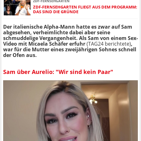
ZDF-FERNSEHGARTEN
ZDF-FERNSEHGARTEN FLIEGT AUS DEM PROGRAMM:
DAS SIND DIE GRÜNDE
Der italienische Alpha-Mann hatte es zwar auf Sam
abgesehen, verheimlichte dabei aber seine
schmuddelige Vergangenheit. Als Sam von einem Sex-
Video mit Micaela Schäfer erfuhr
(TAG24 berichtete)
,
war für die Mutter eines zweijährigen Sohnes schnell
der Ofen aus.
Sam über Aurelio: "Wir sind kein Paar"