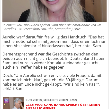
In einem YouTube-Video spricht Sam über die emotionale Zeit im
Paradies. ©
Screenshot/YouTube, Samantha Justus
Aurelio warf daraufhin freiwillig das Handtuch. "Das hat
mich emotional sehr mitgenommen, dass er einfach nur
einen Abschiedsbrief hinterlassen hat", berichtet Sam.
Dementsprechend war die Geschichte zwischen den
beiden auch nicht gleich beendet: In Deutschland haben
Sam und Aurelio wieder Kontakt zueinander gesucht,
auch ein Treffen habe es gegeben.
Doch: "Um Aurelio schwirren viele, viele Frauen, damit
komme ich nicht klar", gesteht die 30-Jährige. Darum
habe es am Ende nicht geklappt. "Wir sind kein Paar",
erklärt Sam.
GUTE ZEITEN, SCHLECHTE ZEITEN (GZSZ)
GZSZ: WOLFGANG BAHRO SPRICHT ÜBER SERIEN-
AUS ALS JO GERNER