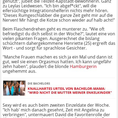
genutzt", jubelt die Teilzeit-Kapstadt-Bewohnerin. Ganz
zu Leylas Leidwesen. "Ich bin abgef*ckt", will die
eifersüchtige Integrationshelferin nichts mehr hören.
"Dieses Rumgeschlabber die ganze Zeit geht mir auf die
Nerven! Mir hängt die Kotze schon wieder auf halb acht!"
Beim Flaschendrehen geht es munterer zu. "Wie oft
befriedigst du dich selbst in der Woche?", lautet eine von
vielen pikanten Fragen. Ausgerechnet die bislang
schüchtern dahergekommene Henriette (25) ergreift das
Wort - und sorgt für sprachlose Gesichter.
"Manche Frauen machen es sich ja ein Mal und dann ist
gut, weil sie einen Orgasmus hatten. Ich kann ungefähr
zehn haben", plaudert die blonde
Hamburgerin
ungehemmt aus.
DIE BACHELORS
KNALLHARTES URTEIL VON BACHELOR-MAMA:
"WIRD NICHT DIE MUTTER MEINER ENKELKINDER"
Sexy wird es auch beim zweiten Einzeldate der Woche.
"Ich hab' mich danach gesehnt, Zeit mit Angelina zu
verbringen", untermauert David die Favoritenrolle der