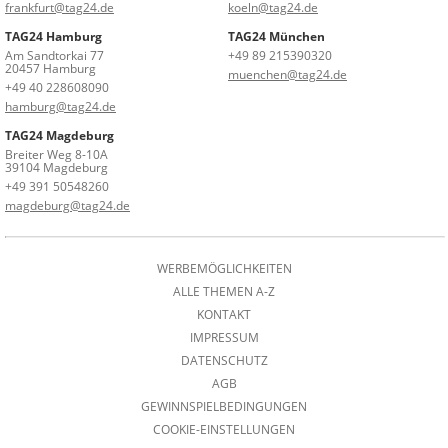
frankfurt@tag24.de
koeln@tag24.de
TAG24 Hamburg
TAG24 München
Am Sandtorkai 77
+49 89 215390320
20457 Hamburg
muenchen@tag24.de
+49 40 228608090
hamburg@tag24.de
TAG24 Magdeburg
Breiter Weg 8-10A
39104 Magdeburg
+49 391 50548260
magdeburg@tag24.de
WERBEMÖGLICHKEITEN
ALLE THEMEN A-Z
KONTAKT
IMPRESSUM
DATENSCHUTZ
AGB
GEWINNSPIELBEDINGUNGEN
COOKIE-EINSTELLUNGEN