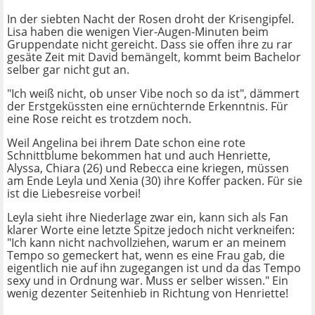
In der siebten Nacht der Rosen droht der Krisengipfel.
Lisa haben die wenigen Vier-Augen-Minuten beim
Gruppendate nicht gereicht. Dass sie offen ihre zu rar
gesäte Zeit mit David bemängelt, kommt beim Bachelor
selber gar nicht gut an.
"Ich weiß nicht, ob unser Vibe noch so da ist", dämmert
der Erstgeküssten eine ernüchternde Erkenntnis. Für
eine Rose reicht es trotzdem noch.
Weil Angelina bei ihrem Date schon eine rote
Schnittblume bekommen hat und auch Henriette,
Alyssa, Chiara (26) und Rebecca eine kriegen, müssen
am Ende Leyla und Xenia (30) ihre Koffer packen. Für sie
ist die Liebesreise vorbei!
Leyla sieht ihre Niederlage zwar ein, kann sich als Fan
klarer Worte eine letzte Spitze jedoch nicht verkneifen:
"Ich kann nicht nachvollziehen, warum er an meinem
Tempo so gemeckert hat, wenn es eine Frau gab, die
eigentlich nie auf ihn zugegangen ist und da das Tempo
sexy und in Ordnung war. Muss er selber wissen." Ein
wenig dezenter Seitenhieb in Richtung von Henriette!