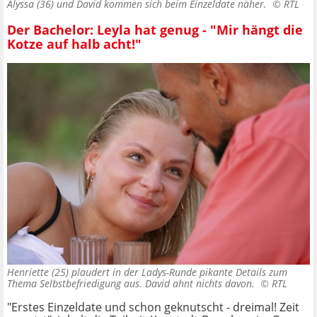
Alyssa (36) und David kommen sich beim Einzeldate näher. ©
RTL
Der Bachelor: Leyla hat genug - "Mir hängt die
Kotze auf halb acht!"
Henriette (25) plaudert in der Ladys-Runde pikante Details zum
Thema Selbstbefriedigung aus. David ahnt nichts davon. ©
RTL
"Erstes Einzeldate und schon geknutscht - dreimal! Zeit