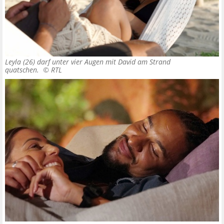
Leyla (26) darf unter vier Augen mit David am Strand
quatschen. ©
RTL