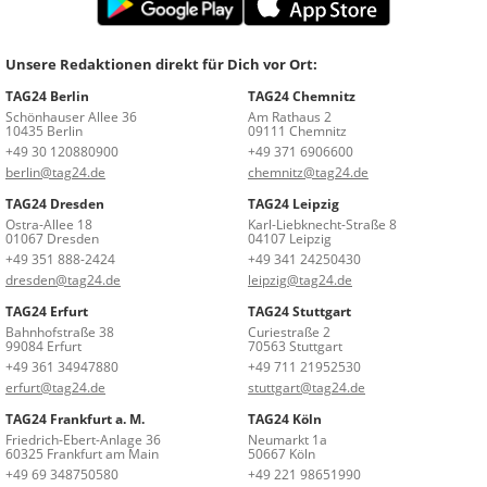
Unsere Redaktionen direkt für Dich vor Ort:
TAG24 Berlin
TAG24 Chemnitz
Schönhauser Allee 36
Am Rathaus 2
10435 Berlin
09111 Chemnitz
+49 30 120880900
+49 371 6906600
berlin@tag24.de
chemnitz@tag24.de
TAG24 Dresden
TAG24 Leipzig
Ostra-Allee 18
Karl-Liebknecht-Straße 8
01067 Dresden
04107 Leipzig
+49 351 888-2424
+49 341 24250430
dresden@tag24.de
leipzig@tag24.de
TAG24 Erfurt
TAG24 Stuttgart
Bahnhofstraße 38
Curiestraße 2
99084 Erfurt
70563 Stuttgart
+49 361 34947880
+49 711 21952530
erfurt@tag24.de
stuttgart@tag24.de
TAG24 Frankfurt a. M.
TAG24 Köln
Friedrich-Ebert-Anlage 36
Neumarkt 1a
60325 Frankfurt am Main
50667 Köln
+49 69 348750580
+49 221 98651990