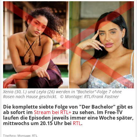
Xenia (30, l.) und Leyla (26) werden in "Bachelor"-Folge 7 ohne
Rosen nach Hause geschickt. ©
Montage: RTL/Frank Fastner
Die komplette siebte Folge von "Der Bachelor" gibt es
ab sofort im
Stream bei RTL+
zu sehen. Im Free-TV
laufen die Episoden jeweils immer eine Woche später,
mittwochs um 20.15 Uhr bei
RTL
.
Titelfoto: Montage: RTL