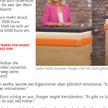
 Fall auch Interesse
. Ihr war der Wert
ekannt.
Euro mehr drauf,
t 5500 Euro
ielt sie sich an
nd 6500 Euro ein.
I "BARES FÜR RARES"
AGT DEN
ffenbar die
ndler zunächst
Dabei hatte Susanne Steiger (39) viel Geld geb
orweg seine
etzt.
wollte, wurde der Eigentümer aber plötzlich emotional. "Ic
der mitnehmen."
Euro schlug er aus. Steiger zeigte Verständnis. "Es gibt so
st viel, viel höher."