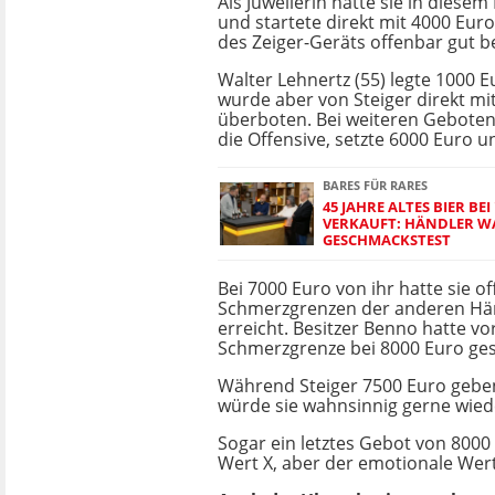
Als Juwelierin hatte sie in diesem
und startete direkt mit 4000 Euro
des Zeiger-Geräts offenbar gut b
Walter Lehnertz (55) legte 1000 
wurde aber von Steiger direkt mi
überboten. Bei weiteren Geboten h
die Offensive, setzte 6000 Euro u
BARES FÜR RARES
45 JAHRE ALTES BIER BE
VERKAUFT: HÄNDLER W
GESCHMACKSTEST
Bei 7000 Euro von ihr hatte sie o
Schmerzgrenzen der anderen Hä
erreicht. Besitzer Benno hatte v
Schmerzgrenze bei 8000 Euro ges
Während Steiger 7500 Euro geben 
würde sie wahnsinnig gerne wie
Sogar ein letztes Gebot von 8000 
Wert X, aber der emotionale Wert i