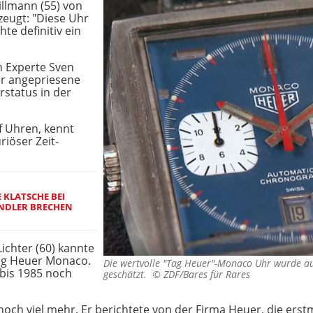
illmann (55) von
zeugt: "Diese Uhr
te definitiv ein
h Experte Sven
er angepriesene
rstatus in der
f Uhren, kennt
riöser Zeit-
 KLATSCHE BEI
ÄNDLER BRECHEN
ichter (60) kannte
ag Heuer Monaco.
Die wertvolle "Tag Heuer"-Monaco Uhr wurde a
bis 1985 noch
geschätzt. ©
ZDF/Bares für Rares
ch viel mehr. Er berichtete von der Firma Heuer, die erst