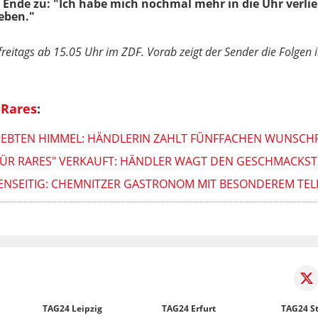
Ende zu: "Ich habe mich nochmal mehr in die Uhr verlie
geben."
freitags ab 15.05 Uhr im ZDF. Vorab zeigt der Sender die Folgen 
 Rares
:
 SIEBTEN HIMMEL: HÄNDLERIN ZAHLT FÜNFFACHEN WUNSCH
ES FÜR RARES" VERKAUFT: HÄNDLER WAGT DEN GESCHMACKST
NSEITIG: CHEMNITZER GASTRONOM MIT BESONDEREM TELLE
TAG24 Leipzig
TAG24 Erfurt
TAG24 St