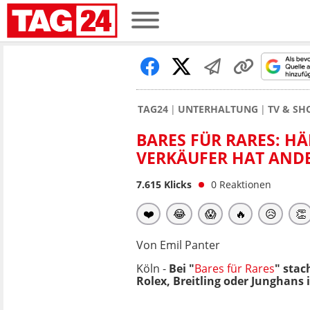
TAG24
UNTERHALTUNG
TV & S
BARES FÜR RARES: H
VERKÄUFER HAT AND
7.615
Klicks
0
Reaktionen
❤️
😂
😱
🔥
😥
👏
Von Emil Panter
Köln -
Bei "
Bares für Rares
" stac
Rolex, Breitling oder Junghans