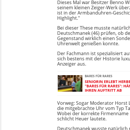
Dieses Mal war Besitzer Benno W
seinem kleinen Zeiger-Werk über
ist in der Armbanduhren-Geschich
Highlight."
Bei dieser These musste natürlic
Deutschmanek (46) prüfen, ob d
Gegenstand wirklich einen Sonde
Uhrenwelt genießen konnte.
Der Fachmann ist spezialisiert au
sich bestens mit der Historie luxu
Anzeiger aus.
BARES FÜR RARES
SENIORIN ERLEBT HERBE
"BARES FÜR RARES": H
IHREN AUFTRITT AB
Vorweg: Sogar Moderator Horst L
die mitgebrachte Uhr vom Typ T
Wobei der korrekte Firmenname 
schlicht Heuer lautete.
Deutschmanek wusste natürlich no