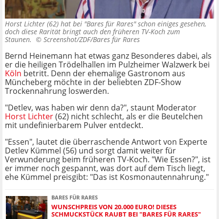
Horst Lichter (62) hat bei "Bares für Rares" schon einiges gesehen,
doch diese Rarität bringt auch den früheren TV-Koch zum
Staunen. ©
Screenshot/ZDF/Bares für Rares
Bernd Heinemann hat etwas ganz Besonderes dabei, als
er die heiligen Trödelhallen im Pulzheimer Walzwerk bei
Köln
betritt. Denn der ehemalige Gastronom aus
Müncheberg möchte in der beliebten ZDF-Show
Trockennahrung loswerden.
"Detlev, was haben wir denn da?", staunt Moderator
Horst Lichter
(62) nicht schlecht, als er die Beutelchen
mit undefinierbarem Pulver entdeckt.
"Essen", lautet die überraschende Antwort von Experte
Detlev Kümmel (56) und sorgt damit weiter für
Verwunderung beim früheren TV-Koch. "Wie Essen?", ist
er immer noch gespannt, was dort auf dem Tisch liegt,
ehe Kümmel preisgibt: "Das ist Kosmonautennahrung."
BARES FÜR RARES
WUNSCHPREIS VON 20.000 EURO! DIESES
SCHMUCKSTÜCK RAUBT BEI "BARES FÜR RARES"