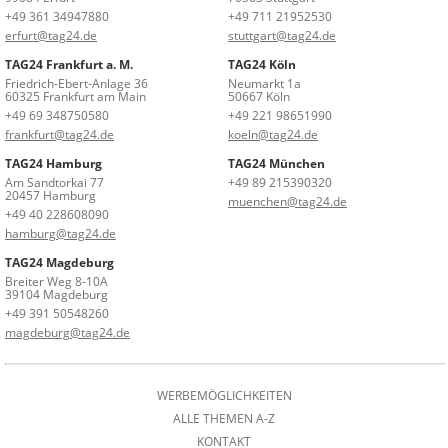
+49 361 34947880
+49 711 21952530
erfurt@tag24.de
stuttgart@tag24.de
TAG24 Frankfurt a. M.
TAG24 Köln
Friedrich-Ebert-Anlage 36
Neumarkt 1a
60325 Frankfurt am Main
50667 Köln
+49 69 348750580
+49 221 98651990
frankfurt@tag24.de
koeln@tag24.de
TAG24 Hamburg
TAG24 München
Am Sandtorkai 77
+49 89 215390320
20457 Hamburg
muenchen@tag24.de
+49 40 228608090
hamburg@tag24.de
TAG24 Magdeburg
Breiter Weg 8-10A
39104 Magdeburg
+49 391 50548260
magdeburg@tag24.de
WERBEMÖGLICHKEITEN
ALLE THEMEN A-Z
KONTAKT