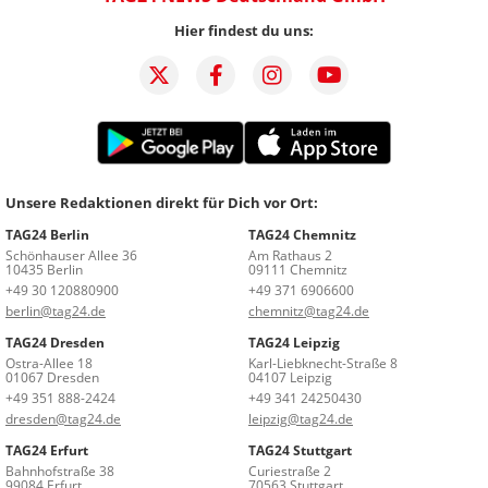
Hier findest du uns:
Unsere Redaktionen direkt für Dich vor Ort:
TAG24 Berlin
TAG24 Chemnitz
Schönhauser Allee 36
Am Rathaus 2
10435 Berlin
09111 Chemnitz
+49 30 120880900
+49 371 6906600
berlin@tag24.de
chemnitz@tag24.de
TAG24 Dresden
TAG24 Leipzig
Ostra-Allee 18
Karl-Liebknecht-Straße 8
01067 Dresden
04107 Leipzig
+49 351 888-2424
+49 341 24250430
dresden@tag24.de
leipzig@tag24.de
TAG24 Erfurt
TAG24 Stuttgart
Bahnhofstraße 38
Curiestraße 2
99084 Erfurt
70563 Stuttgart