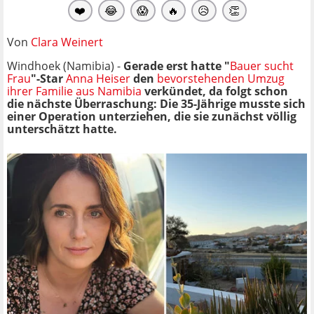
❤️
😂
😱
🔥
😥
👏
Von
Clara Weinert
Windhoek (Namibia) -
Gerade erst hatte "
Bauer sucht
Frau
"-Star
Anna Heiser
den
bevorstehenden Umzug
ihrer Familie aus Namibia
verkündet, da folgt schon
die nächste Überraschung: Die 35-Jährige musste sich
einer Operation unterziehen, die sie zunächst völlig
unterschätzt hatte.