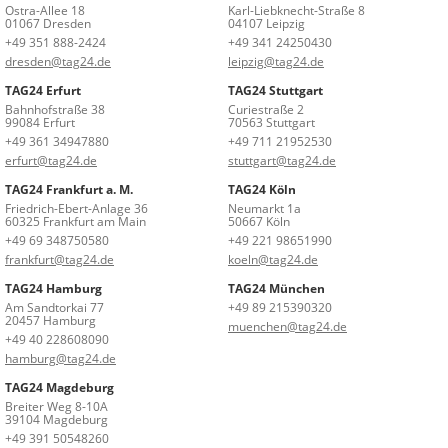
Ostra-Allee 18
Karl-Liebknecht-Straße 8
01067 Dresden
04107 Leipzig
+49 351 888-2424
+49 341 24250430
dresden@tag24.de
leipzig@tag24.de
TAG24 Erfurt
TAG24 Stuttgart
Bahnhofstraße 38
Curiestraße 2
99084 Erfurt
70563 Stuttgart
+49 361 34947880
+49 711 21952530
erfurt@tag24.de
stuttgart@tag24.de
TAG24 Frankfurt a. M.
TAG24 Köln
Friedrich-Ebert-Anlage 36
Neumarkt 1a
60325 Frankfurt am Main
50667 Köln
+49 69 348750580
+49 221 98651990
frankfurt@tag24.de
koeln@tag24.de
TAG24 Hamburg
TAG24 München
Am Sandtorkai 77
+49 89 215390320
20457 Hamburg
muenchen@tag24.de
+49 40 228608090
hamburg@tag24.de
TAG24 Magdeburg
Breiter Weg 8-10A
39104 Magdeburg
+49 391 50548260