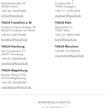
Bahnhofstraße 38
Curiestraße 2
99084 Erfurt
70563 Stuttgart
+49 361 34947880
+49 711 21952530
erfurt@tag24.de
stuttgart@tag24.de
TAG24 Frankfurt a. M.
TAG24 Köln
Friedrich-Ebert-Anlage 36
Neumarkt 1a
60325 Frankfurt am Main
50667 Köln
+49 69 348750580
+49 221 98651990
frankfurt@tag24.de
koeln@tag24.de
TAG24 Hamburg
TAG24 München
Am Sandtorkai 77
+49 89 215390320
20457 Hamburg
muenchen@tag24.de
+49 40 228608090
hamburg@tag24.de
TAG24 Magdeburg
Breiter Weg 8-10A
39104 Magdeburg
+49 391 50548260
magdeburg@tag24.de
WERBEMÖGLICHKEITEN
ALLE THEMEN A-Z