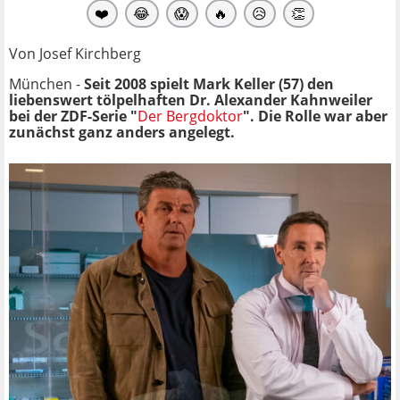
❤️
😂
😱
🔥
😥
👏
Von Josef Kirchberg
München -
Seit 2008 spielt Mark Keller (57) den
liebenswert tölpelhaften Dr. Alexander Kahnweiler
bei der ZDF-Serie "
Der Bergdoktor
". Die Rolle war aber
zunächst ganz anders angelegt.