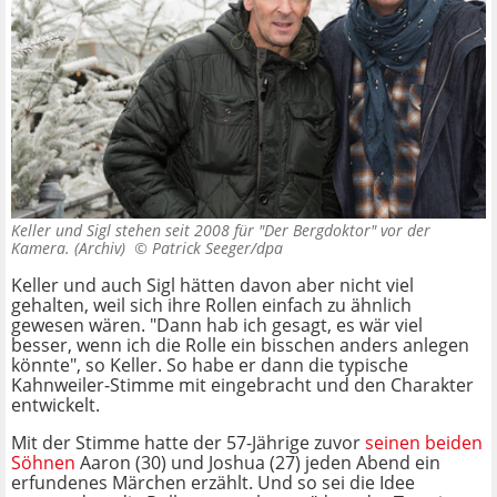
Keller und Sigl stehen seit 2008 für "Der Bergdoktor" vor der
Kamera. (Archiv) ©
Patrick Seeger/dpa
Keller und auch Sigl hätten davon aber nicht viel
gehalten, weil sich ihre Rollen einfach zu ähnlich
gewesen wären. "Dann hab ich gesagt, es wär viel
besser, wenn ich die Rolle ein bisschen anders anlegen
könnte", so Keller. So habe er dann die typische
Kahnweiler-Stimme mit eingebracht und den Charakter
entwickelt.
Mit der Stimme hatte der 57-Jährige zuvor
seinen beiden
Söhnen
Aaron (30) und Joshua (27) jeden Abend ein
erfundenes Märchen erzählt. Und so sei die Idee