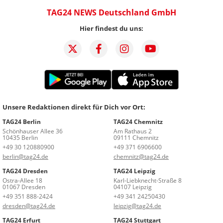
TAG24 NEWS Deutschland GmbH
Hier findest du uns:
Unsere Redaktionen direkt für Dich vor Ort:
TAG24 Berlin
TAG24 Chemnitz
Schönhauser Allee 36
Am Rathaus 2
10435 Berlin
09111 Chemnitz
+49 30 120880900
+49 371 6906600
berlin@tag24.de
chemnitz@tag24.de
TAG24 Dresden
TAG24 Leipzig
Ostra-Allee 18
Karl-Liebknecht-Straße 8
01067 Dresden
04107 Leipzig
+49 351 888-2424
+49 341 24250430
dresden@tag24.de
leipzig@tag24.de
TAG24 Erfurt
TAG24 Stuttgart