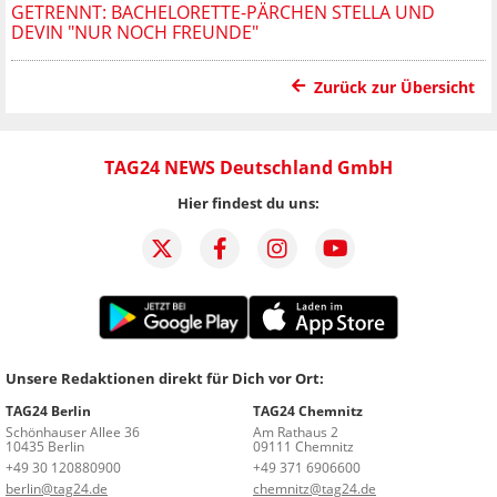
GETRENNT: BACHELORETTE-PÄRCHEN STELLA UND
DEVIN "NUR NOCH FREUNDE"
Zurück zur Übersicht
TAG24 NEWS Deutschland GmbH
Hier findest du uns:
Unsere Redaktionen direkt für Dich vor Ort:
TAG24 Berlin
TAG24 Chemnitz
Schönhauser Allee 36
Am Rathaus 2
10435 Berlin
09111 Chemnitz
+49 30 120880900
+49 371 6906600
berlin@tag24.de
chemnitz@tag24.de