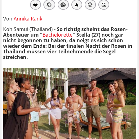
❤️
😂
😱
🔥
😥
👏
Von
Annika Rank
Koh Samui (Thailand) -
So richtig scheint das Rosen-
Abenteuer um "
Bachelorette
" Stella (27) noch gar
nicht begonnen zu haben, da neigt es sich schon
wieder dem Ende: Bei der finalen Nacht der Rosen in
Thailand müssen vier Teilnehmende die Segel
streichen.