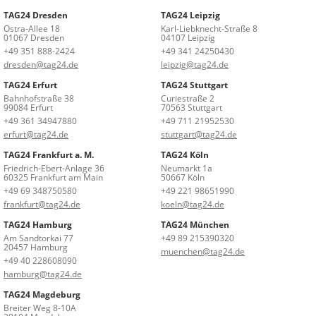
TAG24 Dresden
TAG24 Leipzig
Ostra-Allee 18
Karl-Liebknecht-Straße 8
01067 Dresden
04107 Leipzig
+49 351 888-2424
+49 341 24250430
dresden@tag24.de
leipzig@tag24.de
TAG24 Erfurt
TAG24 Stuttgart
Bahnhofstraße 38
Curiestraße 2
99084 Erfurt
70563 Stuttgart
+49 361 34947880
+49 711 21952530
erfurt@tag24.de
stuttgart@tag24.de
TAG24 Frankfurt a. M.
TAG24 Köln
Friedrich-Ebert-Anlage 36
Neumarkt 1a
60325 Frankfurt am Main
50667 Köln
+49 69 348750580
+49 221 98651990
frankfurt@tag24.de
koeln@tag24.de
TAG24 Hamburg
TAG24 München
Am Sandtorkai 77
+49 89 215390320
20457 Hamburg
muenchen@tag24.de
+49 40 228608090
hamburg@tag24.de
TAG24 Magdeburg
Breiter Weg 8-10A