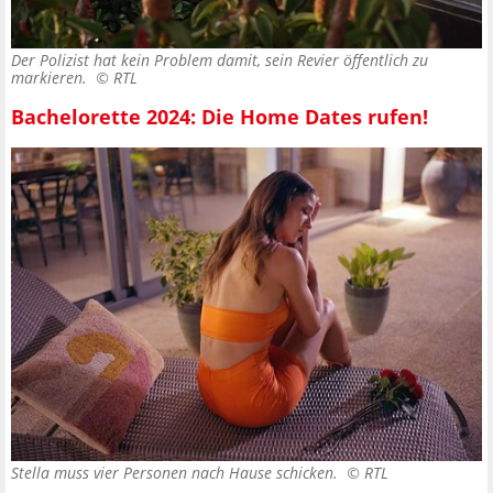
Der Polizist hat kein Problem damit, sein Revier öffentlich zu
markieren. ©
RTL
Bachelorette 2024: Die Home Dates rufen!
Stella muss vier Personen nach Hause schicken. ©
RTL