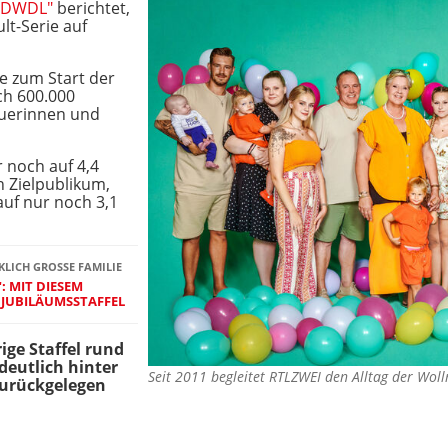
"DWDL"
berichtet,
lt-Serie auf
e zum Start der
ch 600.000
uerinnen und
 noch auf 4,4
n Zielpublikum,
auf nur noch 3,1
KLICH GROSSE FAMILIE
: MIT DIESEM
 JUBILÄUMSSTAFFEL
ige Staffel rund
deutlich hinter
Seit 2011 begleitet RTLZWEI den Alltag der Wo
zurückgelegen