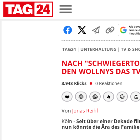
TAG24
UNTERHALTUNG
TV & S
NACH "SCHWIEGERTO
DEN WOLLNYS DAS TV
3.948
Klicks
0
Reaktionen
❤️
😂
😱
🔥
😥
👏
Von
Jonas Reihl
Köln -
Seit über einer Dekade f
nun könnte die Ära des Familie