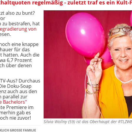
chaltquoten regelmäßig - zuletzt traf es ein Kult
zt also zu bunt?
vor
 zu bestrafen, hat
egradierung von
esen.
 noch eine knappe
hauer für das
t hatten. Auch die
twa 6,7 Prozent
ich über denen
 TV-Aus? Durchaus
: Die Doku-Soap
renz auch aus den
parallel zur
e Bachelors"
hte Premiere im
merhin gab es
noch nie zuvor!
Silvia Wollny (59) ist das Oberhaupt der RTLZ
KLICH GROSSE FAMILIE