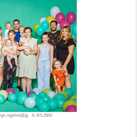
llnys regelmäßig. ©
RTLZWEI