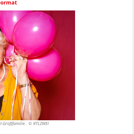
-Format
WEI-Großfamilie. ©
RTLZWEI