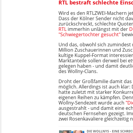
RTL bestraft schlechte Eins
Wird es den RTLZWEI-Machern jet
Dass der Kölner Sender nicht da
zurückschreckt, schlechte Quoten
RTL
immerhin unlängst mit der
D
"Schwiegertochter gesucht"
bewi
Und das, obwohl sich zumindest
Million Zuschauerinnen und Zusc
kultige Kuppel-Format interessier
Marktanteile sollen derweil bei e
gelegen haben - und damit deutl
des Wollny-Clans.
Droht der Großfamilie damit das
möglich. Allerdings ist auch klar
hatte zuletzt mit starker Konkur
eigenen Reihen zu kämpfen. Denn 
Wollny-Sendezeit wurde auch
"Di
ausgestrahlt - und damit eine ec
deutschen Fernsehen gezeigt. Im
zwei Rosenkavaliere gleichzeitig 
DIE WOLLNYS - EINE SCHREC