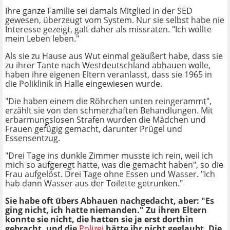
Ihre ganze Familie sei damals Mitglied in der SED
gewesen, überzeugt vom System. Nur sie selbst habe nie
Interesse gezeigt, galt daher als missraten. "Ich wollte
mein Leben leben."
Als sie zu Hause aus Wut einmal geäußert habe, dass sie
zu ihrer Tante nach Westdeutschland abhauen wolle,
haben ihre eigenen Eltern veranlasst, dass sie 1965 in
die Poliklinik in Halle eingewiesen wurde.
"Die haben einem die Röhrchen unten reingerammt",
erzählt sie von den schmerzhaften Behandlungen. Mit
erbarmungslosen Strafen wurden die Mädchen und
Frauen gefügig gemacht, darunter Prügel und
Essensentzug.
"Drei Tage ins dunkle Zimmer musste ich rein, weil ich
mich so aufgeregt hatte, was die gemacht haben", so die
Frau aufgelöst. Drei Tage ohne Essen und Wasser. "Ich
hab dann Wasser aus der Toilette getrunken."
Sie habe oft übers Abhauen nachgedacht, aber: "Es
ging nicht, ich hatte niemanden." Zu ihren Eltern
konnte sie nicht, die hatten sie ja erst dorthin
gebracht, und die
Polizei
hätte ihr nicht geglaubt. Die