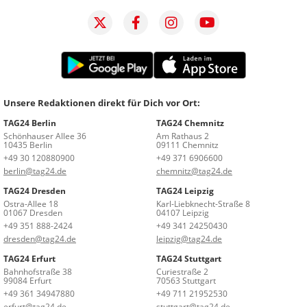
Unsere Redaktionen direkt für Dich vor Ort:
TAG24 Berlin
TAG24 Chemnitz
Schönhauser Allee 36
Am Rathaus 2
10435 Berlin
09111 Chemnitz
+49 30 120880900
+49 371 6906600
berlin@tag24.de
chemnitz@tag24.de
TAG24 Dresden
TAG24 Leipzig
Ostra-Allee 18
Karl-Liebknecht-Straße 8
01067 Dresden
04107 Leipzig
+49 351 888-2424
+49 341 24250430
dresden@tag24.de
leipzig@tag24.de
TAG24 Erfurt
TAG24 Stuttgart
Bahnhofstraße 38
Curiestraße 2
99084 Erfurt
70563 Stuttgart
+49 361 34947880
+49 711 21952530
erfurt@tag24.de
stuttgart@tag24.de