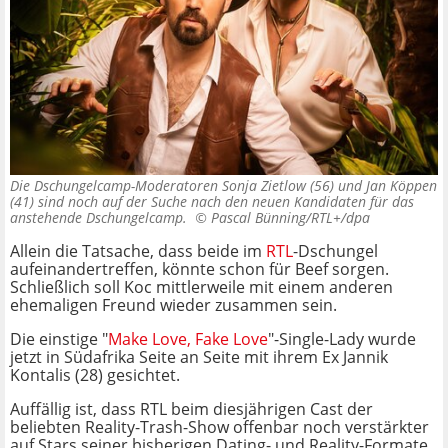
Die Dschungelcamp-Moderatoren Sonja Zietlow (56) und Jan Köppen
(41) sind noch auf der Suche nach den neuen Kandidaten für das
anstehende Dschungelcamp. ©
Pascal Bünning/RTL+/dpa
Allein die Tatsache, dass beide im
RTL
-Dschungel
aufeinandertreffen, könnte schon für Beef sorgen.
Schließlich soll Koc mittlerweile mit einem anderen
ehemaligen Freund wieder zusammen sein.
Die einstige "
Make Love, Fake Love
"-Single-Lady wurde
jetzt in Südafrika Seite an Seite mit ihrem Ex Jannik
Kontalis (28) gesichtet.
Auffällig ist, dass RTL beim diesjährigen Cast der
beliebten Reality-Trash-Show offenbar noch verstärkter
auf Stars seiner bisherigen Dating- und Reality-Formate