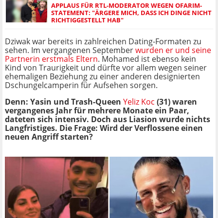
APPLAUS FÜR RTL-MODERATOR WEGEN OFARIM-
STATEMENT: "ÄRGERE MICH, DASS ICH DINGE NICHT
RICHTIGGESTELLT HAB"
Dziwak war bereits in zahlreichen Dating-Formaten zu
sehen. Im vergangenen September
wurden er und seine
Partnerin erstmals Eltern
. Mohamed ist ebenso kein
Kind von Traurigkeit und dürfte vor allem wegen seiner
ehemaligen Beziehung zu einer anderen designierten
Dschungelcamperin für Aufsehen sorgen.
Denn: Yasin und Trash-Queen
Yeliz Koc
(31) waren
vergangenes Jahr für mehrere Monate ein Paar,
dateten sich intensiv. Doch aus Liasion wurde nichts
Langfristiges. Die Frage: Wird der Verflossene einen
neuen Angriff starten?