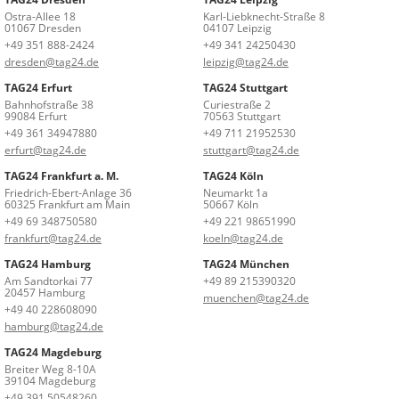
Ostra-Allee 18
Karl-Liebknecht-Straße 8
01067 Dresden
04107 Leipzig
+49 351 888-2424
+49 341 24250430
dresden@tag24.de
leipzig@tag24.de
TAG24 Erfurt
TAG24 Stuttgart
Bahnhofstraße 38
Curiestraße 2
99084 Erfurt
70563 Stuttgart
+49 361 34947880
+49 711 21952530
erfurt@tag24.de
stuttgart@tag24.de
TAG24 Frankfurt a. M.
TAG24 Köln
Friedrich-Ebert-Anlage 36
Neumarkt 1a
60325 Frankfurt am Main
50667 Köln
+49 69 348750580
+49 221 98651990
frankfurt@tag24.de
koeln@tag24.de
TAG24 Hamburg
TAG24 München
Am Sandtorkai 77
+49 89 215390320
20457 Hamburg
muenchen@tag24.de
+49 40 228608090
hamburg@tag24.de
TAG24 Magdeburg
Breiter Weg 8-10A
39104 Magdeburg
+49 391 50548260