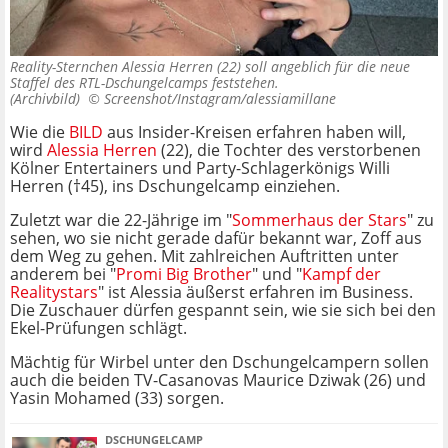
Reality-Sternchen Alessia Herren (22) soll angeblich für die neue
Staffel des RTL-Dschungelcamps feststehen.
(Archivbild) ©
Screenshot/Instagram/alessiamillane
Wie die
BILD
aus Insider-Kreisen erfahren haben will,
wird
Alessia Herren
(22), die Tochter des verstorbenen
Kölner Entertainers und Party-Schlagerkönigs Willi
Herren (†45), ins Dschungelcamp einziehen.
Zuletzt war die 22-Jährige im "
Sommerhaus der Stars
" zu
sehen, wo sie nicht gerade dafür bekannt war, Zoff aus
dem Weg zu gehen. Mit zahlreichen Auftritten unter
anderem bei "
Promi Big Brother
" und "
Kampf der
Realitystars
" ist Alessia äußerst erfahren im Business.
Die Zuschauer dürfen gespannt sein, wie sie sich bei den
Ekel-Prüfungen schlägt.
Mächtig für Wirbel unter den Dschungelcampern sollen
auch die beiden TV-Casanovas Maurice Dziwak (26) und
Yasin Mohamed (33) sorgen.
DSCHUNGELCAMP