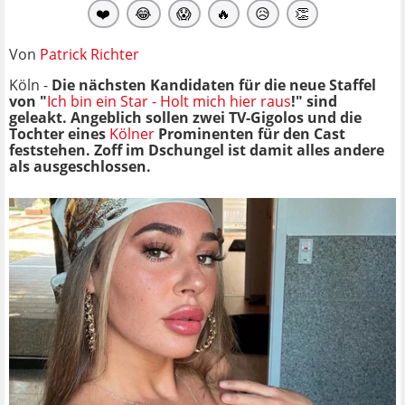
❤️
😂
😱
🔥
😥
👏
Von
Patrick Richter
Köln -
Die nächsten Kandidaten für die neue Staffel
von "
Ich bin ein Star - Holt mich hier raus
!" sind
geleakt. Angeblich sollen zwei TV-Gigolos und die
Tochter eines
Kölner
Prominenten für den Cast
feststehen. Zoff im Dschungel ist damit alles andere
als ausgeschlossen.