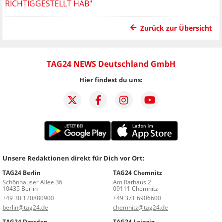
RICHTIGGESTELLT HAB"
Zurück zur Übersicht
TAG24 NEWS Deutschland GmbH
Hier findest du uns:
Unsere Redaktionen direkt für Dich vor Ort:
TAG24 Berlin
TAG24 Chemnitz
Schönhauser Allee 36
Am Rathaus 2
10435 Berlin
09111 Chemnitz
+49 30 120880900
+49 371 6906600
berlin@tag24.de
chemnitz@tag24.de
TAG24 Dresden
TAG24 Leipzig