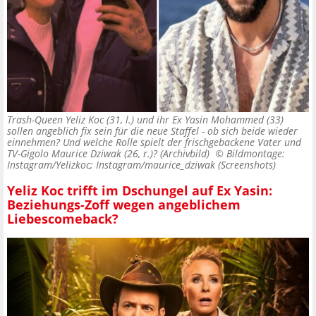
Trash-Queen Yeliz Koc (31, l.) und ihr Ex Yasin Mohammed (33)
sollen angeblich fix sein für die neue Staffel - ob sich beide wieder
einnehmen? Und welche Rolle spielt der frischgebackene Vater und
TV-Gigolo Maurice Dziwak (26, r.)? (Archivbild) ©
Bildmontage:
Instagram/Yelizkoc; Instagram/maurice_dziwak (Screenshots)
Yeliz Koc trifft im Dschungel auf Ex Yasin:
Beziehungs-Zoff wegen angeblichem
Liebescomeback?