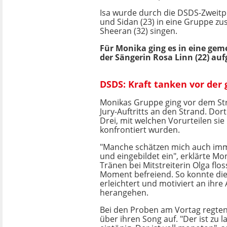
Isa wurde durch die DSDS-Zweitpl
und Sidan (23) in eine Gruppe z
Sheeran (32) singen.
Für Monika ging es in eine gem
der Sängerin Rosa Linn (22) a
DSDS: Kraft tanken vor der
Monikas Gruppe ging vor dem Str
Jury-Auftritts an den Strand. Dort
Drei, mit welchen Vorurteilen si
konfrontiert wurden.
"Manche schätzen mich auch imm
und eingebildet ein", erklärte M
Tränen bei Mitstreiterin Olga flos
Moment befreiend. So konnte di
erleichtert und motiviert an ihre
herangehen.
Bei den Proben am Vortag regten
über ihren Song auf. "Der ist zu l