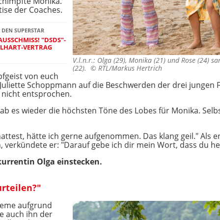
schimpfte Monika.
tise der Coaches.
 DEN SUPERSTAR
AUSSCHMISS! "DSDS"-
LHART-VERTRAG
V.l.n.r.: Olga (29), Monika (21) und Rose (24) 
(22). ©
RTL/Markus Hertrich
pfgeist von euch
 Juliette Schoppmann auf die Beschwerden der drei jungen
 nicht entsprochen.
 gab es wieder die höchsten Töne des Lobes für Monika. Selb
attest, hätte ich gerne aufgenommen. Das klang geil." Als e
, verkündete er: "Darauf gebe ich dir mein Wort, dass du he
urrentin Olga einstecken.
urteilen?"
bleme aufgrund
te auch ihn der