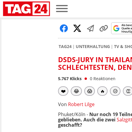
TAG24
UNTERHALTUNG
TV & S
DSDS-JURY IN THAILA
SCHLECHTESTEN, DEN
5.767
Klicks
0
Reaktionen
❤️
😂
😱
🔥
😥
👏
Von
Robert Lilge
Phuket/Köln -
Nur noch 19 Teilne
geblieben. Auch die zwei
Salzgi
geschafft?