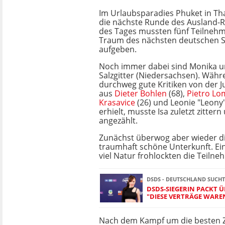
Im Urlaubsparadies Phuket in Tha
die nächste Runde des Ausland-R
des Tages mussten fünf Teilnehm
Traum des nächsten deutschen S
aufgeben.
Noch immer dabei sind Monika u
Salzgitter (Niedersachsen). Wäh
durchweg gute Kritiken von der J
aus
Dieter Bohlen
(68),
Pietro Lo
Krasavice
(26) und Leonie "Leony"
erhielt, musste Isa zuletzt zitter
angezählt.
Zunächst überwog aber wieder di
traumhaft schöne Unterkunft. Ei
viel Natur frohlockten die Teilne
DSDS - DEUTSCHLAND SUCHT
DSDS-SIEGERIN PACKT 
"DIESE VERTRÄGE WARE
Nach dem Kampf um die besten Zi