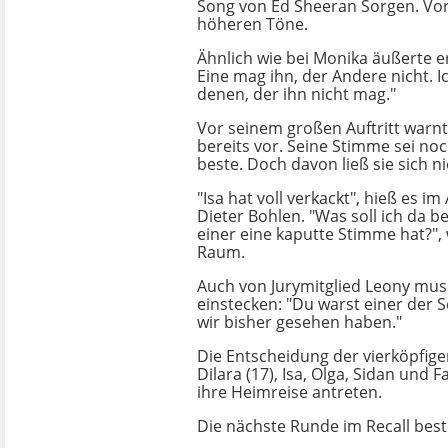
Song von Ed Sheeran Sorgen. Vor
höheren Töne.
Ähnlich wie bei Monika äußerte e
Eine mag ihn, der Andere nicht. I
denen, der ihn nicht mag."
Vor seinem großen Auftritt warnte
bereits vor. Seine Stimme sei no
beste. Doch davon ließ sie sich n
"Isa hat voll verkackt", hieß es i
Dieter Bohlen. "Was soll ich da b
einer eine kaputte Stimme hat?", 
Raum.
Auch von Jurymitglied Leony musst
einstecken: "Du warst einer der 
wir bisher gesehen haben."
Die Entscheidung der vierköpfigen
Dilara (17), Isa, Olga, Sidan und 
ihre Heimreise antreten.
Die nächste Runde im Recall bes