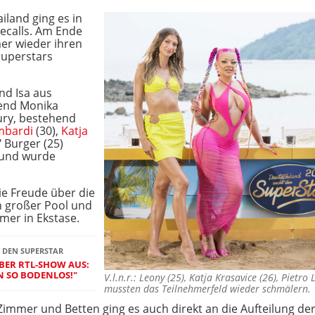
iland ging es in
ecalls. Am Ende
er wieder ihren
uperstars
nd Isa aus
rend Monika
ury, bestehend
mbardi
(30),
Katja
 Burger (25)
n und wurde
e Freude über die
n großer Pool und
hmer in Ekstase.
 DEN SUPERSTAR
ÜBER RTL-SHOW AUS:
N SO BODENLOS!"
V.l.n.r.: Leony (25), Katja Krasavice (26), Pietr
mussten das Teilnehmerfeld wieder schmälern
mmer und Betten ging es auch direkt an die Aufteilung de