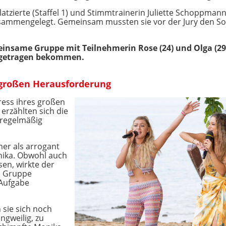
atzierte (Staffel 1) und Stimmtrainerin Juliette Schoppmann
usammengelegt. Gemeinsam mussten sie vor der Jury den So
einsame Gruppe mit Teilnehmerin Rose (24) und Olga (29)
ufgetragen bekommen.
 großen Herausforderung
ess ihres großen
 erzählten sich die
e regelmäßig
er als arrogant
onika. Obwohl auch
sen, wirkte der
e Gruppe
 Aufgabe
 sie sich noch
angweilig, zu