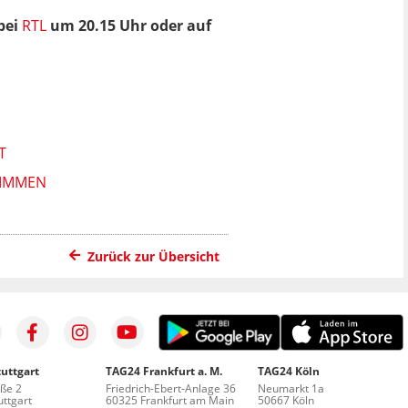
bei
RTL
um 20.15 Uhr oder auf
T
TIMMEN
Zurück zur Übersicht
uttgart
TAG24 Frankfurt a. M.
TAG24 Köln
aße 2
Friedrich-Ebert-Anlage 36
Neumarkt 1a
ttgart
60325 Frankfurt am Main
50667 Köln