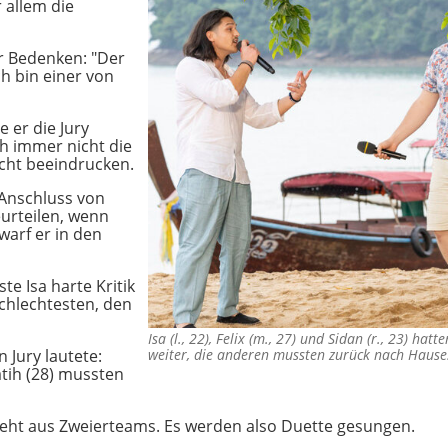
 allem die
r Bedenken: "Der
ch bin einer von
 er die Jury
ch immer nicht die
icht beeindrucken.
m Anschluss von
eurteilen, wenn
warf er in den
e Isa harte Kritik
Schlechtesten, den
Isa (l., 22), Felix (m., 27) und Sidan (r., 23) ha
 Jury lautete:
weiter, die anderen mussten zurück nach Haus
Fatih (28) mussten
teht aus Zweierteams. Es werden also Duette gesungen.