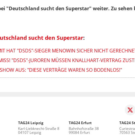
ei "Deutschland sucht den Superstar" weiter. Zu sehen 
utschland sucht den Superstar
:
IT HAT "DSDS"-SIEGER MENOWIN SICHER NICHT GERECHNE
ISS! "DSDS"-JUROREN MÜSSEN KNALLHART-VERTRAG ZUS
-SHOW AUS: "DIESE VERTRÄGE WAREN SO BODENLOS!"
TAG24 Leipzig
TAG24 Erfurt
TAG24 St
Karl-Liebknecht-Straße 8
Bahnhofstraße 38
Curiestr
04107 Leipzig
99084 Erfurt
70563 Stu