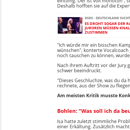
eintönig. Der ist voll monoton", 
Deshalb hofften sie auf die Exper
DSDS - DEUTSCHLAND SUCHT
ES DROHT SOGAR DER R
JUROREN MÜSSEN KNAL
ZUSTIMMEN
"Ich würde mir ein bisschen Kam
wünschen", konterte Vocalcoach
noch tauschen zu können, wurde
Nach ihrem Auftritt vor der Jury
schwer beeindruckt.
"Dieses Geschluchze, was du da h
rechnete, aus der Show zu fliegen
Am meisten Kritik musste Konk
Bohlen: "Was soll ich da be
Isa hatte zuletzt stimmliche Pro
einer Erkältung. Zusätzlich mach