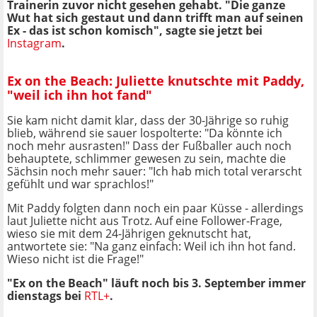
Trainerin zuvor nicht gesehen gehabt. "Die ganze
Wut hat sich gestaut und dann trifft man auf seinen
Ex - das ist schon komisch", sagte sie jetzt bei
Instagram
.
Ex on the Beach: Juliette knutschte mit Paddy,
"weil ich ihn hot fand"
Sie kam nicht damit klar, dass der 30-Jährige so ruhig
blieb, während sie sauer lospolterte: "Da könnte ich
noch mehr ausrasten!" Dass der Fußballer auch noch
behauptete, schlimmer gewesen zu sein, machte die
Sächsin noch mehr sauer: "Ich hab mich total verarscht
gefühlt und war sprachlos!"
Mit Paddy folgten dann noch ein paar Küsse - allerdings
laut Juliette nicht aus Trotz. Auf eine Follower-Frage,
wieso sie mit dem 24-Jährigen geknutscht hat,
antwortete sie: "Na ganz einfach: Weil ich ihn hot fand.
Wieso nicht ist die Frage!"
"Ex on the Beach" läuft noch bis 3. September immer
dienstags bei
RTL+
.