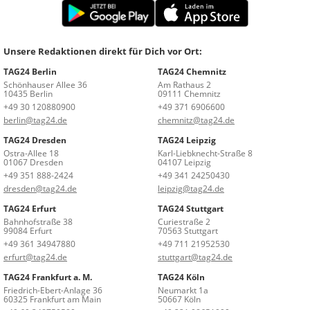
Unsere Redaktionen direkt für Dich vor Ort:
TAG24 Berlin
TAG24 Chemnitz
Schönhauser Allee 36
Am Rathaus 2
10435 Berlin
09111 Chemnitz
+49 30 120880900
+49 371 6906600
berlin@tag24.de
chemnitz@tag24.de
TAG24 Dresden
TAG24 Leipzig
Ostra-Allee 18
Karl-Liebknecht-Straße 8
01067 Dresden
04107 Leipzig
+49 351 888-2424
+49 341 24250430
dresden@tag24.de
leipzig@tag24.de
TAG24 Erfurt
TAG24 Stuttgart
Bahnhofstraße 38
Curiestraße 2
99084 Erfurt
70563 Stuttgart
+49 361 34947880
+49 711 21952530
erfurt@tag24.de
stuttgart@tag24.de
TAG24 Frankfurt a. M.
TAG24 Köln
Friedrich-Ebert-Anlage 36
Neumarkt 1a
60325 Frankfurt am Main
50667 Köln