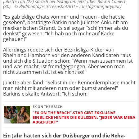
Juliette Lau (22) sprach bei Instagram jetzt über Barkin Cömert
(30). ©
Bildmontage: Screenshot/RTL+ ; Instagram/juicyjuuly
"Es gab eklige Chats von mir und Frauen - die hat sie
gesehen", bestätigte Barkin nach Juliettes Ankunft am
mexikanischen Strand. Es sei sogar "schlimmer als du
denkst" gewesen: "Ich hab noch mehr auf Kacke
gehauen!"
Allerdings redete sich der Bezirksliga-Kicker von
Rheinland Hamborn vor den anderen Kandidaten raus
und sich die Situation schön: "Wenn man zusammen ist
und was macht, ist fremdgegangen. Aber wenn man
nicht zusammen ist, ist es nicht so!"
Juliette aber fand: "Selbst in der Kennenlernphase macht
man nicht mit anderen rum oder bumst andere!"
Barkins eiskalte Antwort: "Ich schon."
EX ON THE BEACH
"EX ON THE BEACH"-STAR GIBT EXKLUSIVE
EINBLICKE HINTER DIE KULISSEN: "JEDER WAR MEGA
ABGEFUCKT"
Ein Jahr hätten sich der Duisburger und die Reha-