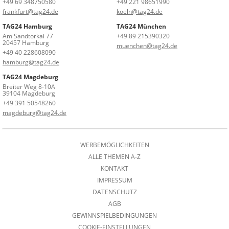
+49 69 348750580
+49 221 98651990
frankfurt@tag24.de
koeln@tag24.de
TAG24 Hamburg
TAG24 München
Am Sandtorkai 77
+49 89 215390320
20457 Hamburg
muenchen@tag24.de
+49 40 228608090
hamburg@tag24.de
TAG24 Magdeburg
Breiter Weg 8-10A
39104 Magdeburg
+49 391 50548260
magdeburg@tag24.de
WERBEMÖGLICHKEITEN
ALLE THEMEN A-Z
KONTAKT
IMPRESSUM
DATENSCHUTZ
AGB
GEWINNSPIELBEDINGUNGEN
COOKIE-EINSTELLUNGEN