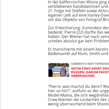
In der kalifornischen Wüste ging e
verbliebenen Kandidatinnen und 
21. Folge mit Stiefeln sowie Airb
eigenen Leib auf eine Harley-Da
vor das Objektiv von Fotograf Br
Zur Erleichterung: Zumindest der
bedeckt. Pierre (22) dürfte das we
haben. Der Wiener hat nach sein
urteilen absolut gar kein Problem
Er marschierte mit einem bereits
Bademantel auf Klum, Smith und
GERMANY'S NEXT TOPMODE
GNTM-TONY KEHRT DE
RÜCKEN: DARUM PACKT 
SIEBENSACHEN
"Pierre, was machst du denn? Wa
hier so hin?", entfuhr es der un
Model-Mama, die sich wegdrehte.
Crew feierten die Lockerheit des 
wenig überraschend beim Shootin