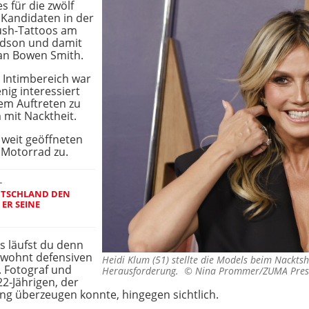
s für die zwölf
Kandidaten in der
rush-Tattoos am
vidson und damit
ian Bowen Smith.
 Intimbereich war
nig interessiert
em Auftreten zu
 mit Nacktheit.
 weit geöffneten
 Motorrad zu.
L
UTSCHLAND DEN
ER SEINE
s läufst du denn
gewohnt defensiven
Heidi Klum (51) stellte die Models beim Nacktsh
 Fotograf und
Herausforderung. ©
Nina Prommer/ZUMA Pres
22-Jährigen, der
g überzeugen konnte, hingegen sichtlich.