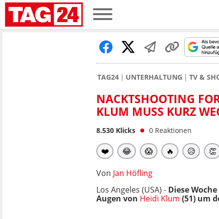
TAG24
UNTERHALTUNG
TV & S
NACKTSHOOTING FORD
KLUM MUSS KURZ W
8.530
Klicks
0
Reaktionen
❤️
😂
😱
🔥
😥
👏
Von
Jan Höfling
Los Angeles (USA) -
Diese Woche 
Augen von
Heidi Klum
(51) um d