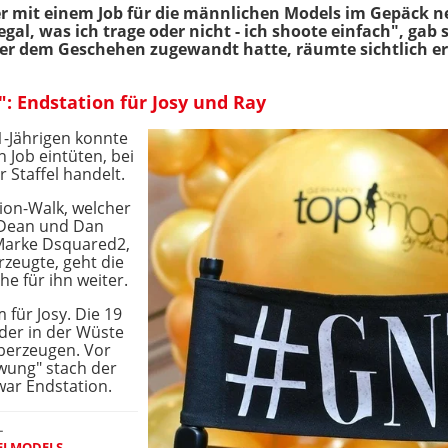
der mit einem Job für die männlichen Models im Gepäck
egal, was ich trage oder nicht - ich shoote einfach", gab
er dem Geschehen zugewandt hatte, räumte sichtlich erfr
 Endstation für Josy und Ray
-Jährigen konnte
n Job eintüten, bei
 Staffel handelt.
tion-Walk, welcher
n Dean und Dan
Marke Dsquared2,
rzeugte, geht die
e für ihn weiter.
 für Josy. Die 19
der in der Wüste
berzeugen. Vor
wung" stach der
 war Endstation.
L
EI MODELS