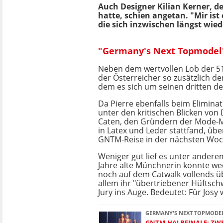
Auch Designer Kilian Kerner, 
hatte, schien angetan. "Mir ist 
die sich inzwischen längst wied
"Germany's Next Topmodel":
Neben dem wertvollen Lob der 51
der Österreicher so zusätzlich de
dem es sich um seinen dritten der
Da Pierre ebenfalls beim Elimina
unter den kritischen Blicken vo
Caten, den Gründern der Mode-
in Latex und Leder stattfand, übe
GNTM-Reise in der nächsten Woch
Weniger gut lief es unter anderem
Jahre alte Münchnerin konnte we
noch auf dem Catwalk vollends ü
allem ihr "übertriebener Hüftsch
Jury ins Auge. Bedeutet: Für Josy
GERMANY'S NEXT TOPMODE
GNTM-HALBFINALE: ZW