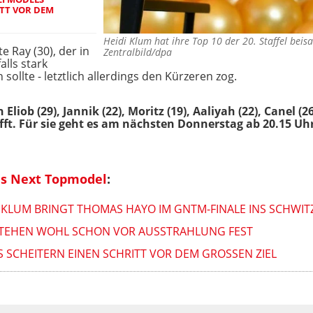
ITT VOR DEM
Heidi Klum hat ihre Top 10 der 20. Staffel b
e Ray (30), der in
Zentralbild/dpa
lls stark
 sollte - letztlich allerdings den Kürzeren zog.
liob (29), Jannik (22), Moritz (19), Aaliyah (22), Canel (2
ft. Für sie geht es am
nächsten Donnerstag ab 20.15 Uh
s Next Topmodel
:
DI KLUM BRINGT THOMAS HAYO IM GNTM-FINALE INS SCHWIT
STEHEN WOHL SCHON VOR AUSSTRAHLUNG FEST
 SCHEITERN EINEN SCHRITT VOR DEM GROSSEN ZIEL