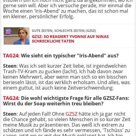
Insofern bin ich noch nicht ganz da angekommen, wo ich
gerne sein will. Aber ich versuche gerade, mir einmal die
Woche einen 'Iris-Abend' zu machen, das ist schon mal
ein kleiner, persönlicher Erfolg.
GUTE ZEITEN, SCHLECHTE ZEITEN (GZSZ)
GZSZ: SO REAGIERT YVONNE AUF NINAS
SCHRECKLICHE TATEN
TAG24:
Wie sieht ein typischer "Iris-Abend" aus?
Steen
: Was ich seit kurzer Zeit liebe, ist irgendwelchen
Trash-TV-Kram zu gucken (lacht). Ich hab davon zwar
keinen Mehrwert, aber wenn man sich so ein bisschen
berieseln lässt, ist das wirklich erholsam. Und alles, was
einem guttut, ist auch keine Zeitverschwendung.
TAG24:
Die wohl wichtigste Frage für alle GZSZ-Fans:
Wirst du der Soap weiterhin treu bleiben?
Steen
: Auf jeden Fall! Ohne
GZSZ
hätte ich ja gar nicht
die Chance gehabt, so vielen Menschen in so kurzer Zeit
meine Musik zu präsentieren. Das weiß ich extrem zu
schätzen und ich fände es sehr vermessen, 'Tschüss' zu
sagen, jetzt wo es mit der Musik geklappt hat. Ich bin