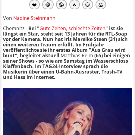
❤️
😂
😱
🔥
😥
👏
Von
Nadine Steinmann
Chemnitz -
Bei "
Gute Zeiten, schlechte Zeiten
" ist sie
längst ein Star, steht seit 13 Jahren für die RTL-Soap
vor der Kamera. Nun hat Iris Mareike Steen (31) sich
einen weiteren Traum erfüllt. Im Frühjahr
veröffentlichte sie ihr erstes Album "Aus Grau wird
bunt", begleitet aktuell
Matthias Reim
(65) bei einigen
seiner Shows - so wie am Samstag im Wasserschloss
Klaffenbach. Im TAG24-Interview sprach die
Musikerin über einen
U-Bahn-
Ausraster, Trash-TV
und Hass im Internet.