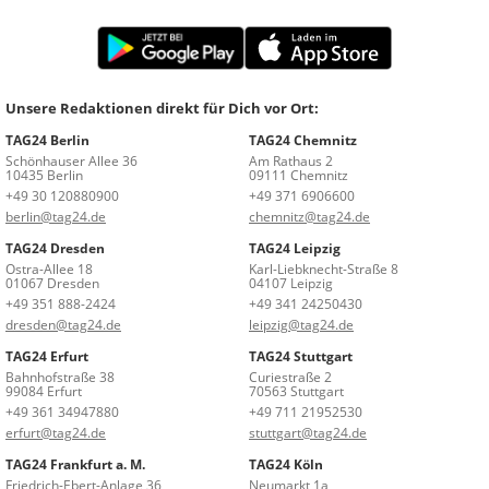
Unsere Redaktionen direkt für Dich vor Ort:
TAG24 Berlin
TAG24 Chemnitz
Schönhauser Allee 36
Am Rathaus 2
10435 Berlin
09111 Chemnitz
+49 30 120880900
+49 371 6906600
berlin@tag24.de
chemnitz@tag24.de
TAG24 Dresden
TAG24 Leipzig
Ostra-Allee 18
Karl-Liebknecht-Straße 8
01067 Dresden
04107 Leipzig
+49 351 888-2424
+49 341 24250430
dresden@tag24.de
leipzig@tag24.de
TAG24 Erfurt
TAG24 Stuttgart
Bahnhofstraße 38
Curiestraße 2
99084 Erfurt
70563 Stuttgart
+49 361 34947880
+49 711 21952530
erfurt@tag24.de
stuttgart@tag24.de
TAG24 Frankfurt a. M.
TAG24 Köln
Friedrich-Ebert-Anlage 36
Neumarkt 1a