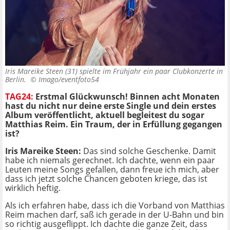
Iris Mareike Steen (31) spielte im Frühjahr ein paar Clubkonzerte in
Berlin. ©
Imago/eventfoto54
TAG24:
Erstmal Glückwunsch! Binnen acht Monaten
hast du nicht nur deine erste Single und dein erstes
Album veröffentlicht, aktuell begleitest du sogar
Matthias Reim. Ein Traum, der in Erfüllung gegangen
ist?
Iris Mareike Steen:
Das sind solche Geschenke. Damit
habe ich niemals gerechnet. Ich dachte, wenn ein paar
Leuten meine Songs gefallen, dann freue ich mich, aber
dass ich jetzt solche Chancen geboten kriege, das ist
wirklich heftig.
Als ich erfahren habe, dass ich die Vorband von Matthias
Reim machen darf, saß ich gerade in der U-Bahn und bin
so richtig ausgeflippt. Ich dachte die ganze Zeit, dass