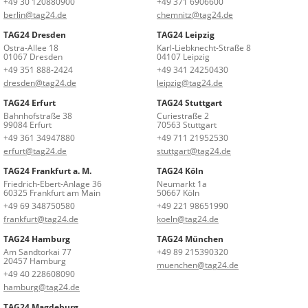
+49 30 120880900
+49 371 6906600
berlin@tag24.de
chemnitz@tag24.de
TAG24 Dresden
TAG24 Leipzig
Ostra-Allee 18
Karl-Liebknecht-Straße 8
01067 Dresden
04107 Leipzig
+49 351 888-2424
+49 341 24250430
dresden@tag24.de
leipzig@tag24.de
TAG24 Erfurt
TAG24 Stuttgart
Bahnhofstraße 38
Curiestraße 2
99084 Erfurt
70563 Stuttgart
+49 361 34947880
+49 711 21952530
erfurt@tag24.de
stuttgart@tag24.de
TAG24 Frankfurt a. M.
TAG24 Köln
Friedrich-Ebert-Anlage 36
Neumarkt 1a
60325 Frankfurt am Main
50667 Köln
+49 69 348750580
+49 221 98651990
frankfurt@tag24.de
koeln@tag24.de
TAG24 Hamburg
TAG24 München
Am Sandtorkai 77
+49 89 215390320
20457 Hamburg
muenchen@tag24.de
+49 40 228608090
hamburg@tag24.de
TAG24 Magdeburg