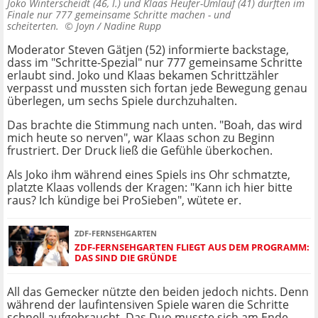
Joko Winterscheidt (46, l.) und Klaas Heufer-Umlauf (41) durften im
Finale nur 777 gemeinsame Schritte machen - und
scheiterten. ©
Joyn / Nadine Rupp
Moderator Steven Gätjen (52) informierte backstage,
dass im "Schritte-Spezial" nur 777 gemeinsame Schritte
erlaubt sind. Joko und Klaas bekamen Schrittzähler
verpasst und mussten sich fortan jede Bewegung genau
überlegen, um sechs Spiele durchzuhalten.
Das brachte die Stimmung nach unten. "Boah, das wird
mich heute so nerven", war Klaas schon zu Beginn
frustriert. Der Druck ließ die Gefühle überkochen.
Als Joko ihm während eines Spiels ins Ohr schmatzte,
platzte Klaas vollends der Kragen: "Kann ich hier bitte
raus? Ich kündige bei ProSieben", wütete er.
ZDF-FERNSEHGARTEN
ZDF-FERNSEHGARTEN FLIEGT AUS DEM PROGRAMM:
DAS SIND DIE GRÜNDE
All das Gemecker nützte den beiden jedoch nichts. Denn
während der laufintensiven Spiele waren die Schritte
schnell aufgebraucht. Das Duo musste sich am Ende