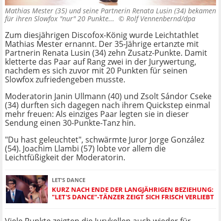
Mathias Mester (35) und seine Partnerin Renata Lusin (34) bekamen
für ihren Slowfox "nur" 20 Punkte... ©
Rolf Vennenbernd/dpa
Zum diesjährigen Discofox-König wurde Leichtathlet
Mathias Mester ernannt. Der 35-Jährige ertanzte mit
Partnerin Renata Lusin (34) zehn Zusatz-Punkte. Damit
kletterte das Paar auf Rang zwei in der Jurywertung,
nachdem es sich zuvor mit 20 Punkten für seinen
Slowfox zufriedengeben musste.
Moderatorin Janin Ullmann (40) und Zsolt Sándor Cseke
(34) durften sich dagegen nach ihrem Quickstep einmal
mehr freuen: Als einziges Paar legten sie in dieser
Sendung einen 30-Punkte-Tanz hin.
"Du hast geleuchtet", schwärmte Juror Jorge González
(54). Joachim Llambi (57) lobte vor allem die
Leichtfüßigkeit der Moderatorin.
LET'S DANCE
KURZ NACH ENDE DER LANGJÄHRIGEN BEZIEHUNG:
"LET'S DANCE"-TÄNZER ZEIGT SICH FRISCH VERLIEBT
Viele Punkte zeigten die Jurykellen auch wieder für