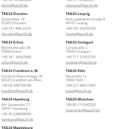
berlin@tag24.de
chemnitz@tag24.de
TAG24 Dresden
TAG24 Leipzig
Ostra-Allee 18
Karl-Liebknecht-Straße 8
01067 Dresden
04107 Leipzig
+49 351 888-2424
+49 341 24250430
dresden@tag24.de
leipzig@tag24.de
TAG24 Erfurt
TAG24 Stuttgart
Bahnhofstraße 38
Curiestraße 2
99084 Erfurt
70563 Stuttgart
+49 361 34947880
+49 711 21952530
erfurt@tag24.de
stuttgart@tag24.de
TAG24 Frankfurt a. M.
TAG24 Köln
Friedrich-Ebert-Anlage 36
Neumarkt 1a
60325 Frankfurt am Main
50667 Köln
+49 69 348750580
+49 221 98651990
frankfurt@tag24.de
koeln@tag24.de
TAG24 Hamburg
TAG24 München
Am Sandtorkai 77
+49 89 215390320
20457 Hamburg
muenchen@tag24.de
+49 40 228608090
hamburg@tag24.de
TAG24 Magdeburg