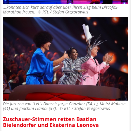
...konnten sich kurz darauf aber über ihren Sieg beim Discofox-
Marathon freuen. ©
RTL / Stefan Gregorowius
Die Juroren von "Let's Dance": Jorge González (54, l.), Motsi Mabuse
(41) und Joachim Llambi (57). ©
RTL / Stefan Gregorowius
Zuschauer-Stimmen retten Bastian
Bielendorfer und Ekaterina Leonova