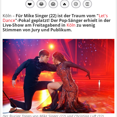
❤️
😂
😱
🔥
😥
👏
Köln –
Für Mike Singer (22) ist der Traum vom "
Let's
Dance
"-Pokal geplatzt! Der Pop-Sänger erhielt in der
Live-Show am Freitagabend in
Köln
zu wenig
Stimmen von Jury und Publikum.
Der feurige Tango von Mike Singer (22) und Christina Luft (32)