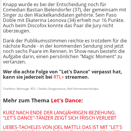
Knapp wurde es bei der Entscheidung noch für
Comedian Bastian Bielendorfer (37), der gemeinsam mit
Singer zu den Wackelkandidaten gehörte. Sein Paso
Doble mit Ekaterina Leonova (34) erhielt nur 16 Punkte.
Auch beim Discofox konnte das Paar die Jury nicht
überzeugen.
Dank der Publikumsstimmen reichte es trotzdem für die
nächste Runde - in der kommenden Sendung sind jetzt
noch sechs Paare im Rennen. In Show neun besteht die
Aufgabe darin, einen persönlichen "Magic Moment" zu
vertanzen.
Wer die achte Folge von "Let's Dance" verpasst hat,
kann sie jederzeit bei
RTL+
streamen.
Titelfoto: Montage: RTL / Stefan Gregorowius, Rolf Vennenbernd/dpa
Mehr zum Thema
Let's Dance
:
KURZ NACH ENDE DER LANGJÄHRIGEN BEZIEHUNG:
"LET'S DANCE"-TÄNZER ZEIGT SICH FRISCH VERLIEBT
LIEBES-TACHELES VON JOEL MATTLI: DAS IST MIT "LET'S