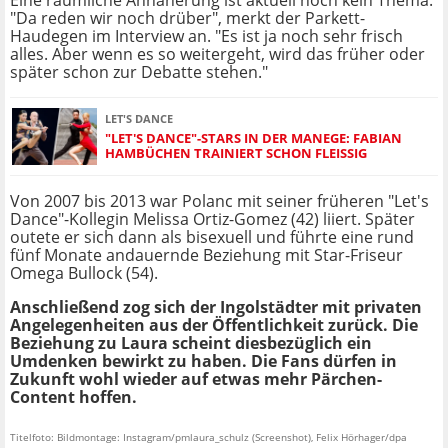
Eine räumliche Annäherung ist aktuell noch kein Thema.
"Da reden wir noch drüber", merkt der Parkett-
Haudegen im Interview an. "Es ist ja noch sehr frisch
alles. Aber wenn es so weitergeht, wird das früher oder
später schon zur Debatte stehen."
LET'S DANCE
"LET'S DANCE"-STARS IN DER MANEGE: FABIAN
HAMBÜCHEN TRAINIERT SCHON FLEISSIG
Von 2007 bis 2013 war Polanc mit seiner früheren "Let's
Dance"-Kollegin Melissa Ortiz-Gomez (42) liiert. Später
outete er sich dann als bisexuell und führte eine rund
fünf Monate andauernde Beziehung mit Star-Friseur
Omega Bullock (54).
Anschließend zog sich der Ingolstädter mit privaten
Angelegenheiten aus der Öffentlichkeit zurück. Die
Beziehung zu Laura scheint diesbezüglich ein
Umdenken bewirkt zu haben. Die Fans dürfen in
Zukunft wohl wieder auf etwas mehr Pärchen-
Content hoffen.
Titelfoto: Bildmontage: Instagram/pmlaura_schulz (Screenshot), Felix Hörhager/dpa