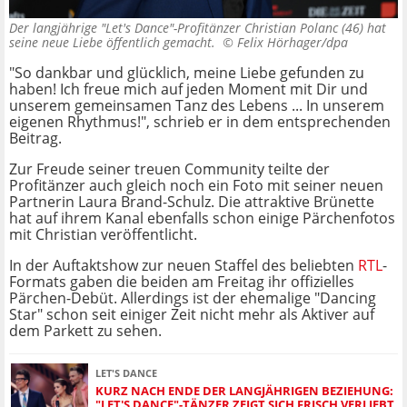
Der langjährige "Let's Dance"-Profitänzer Christian Polanc (46) hat
seine neue Liebe öffentlich gemacht. ©
Felix Hörhager/dpa
"So dankbar und glücklich, meine Liebe gefunden zu
haben! Ich freue mich auf jeden Moment mit Dir und
unserem gemeinsamen Tanz des Lebens ... In unserem
eigenen Rhythmus!", schrieb er in dem entsprechenden
Beitrag.
Zur Freude seiner treuen Community teilte der
Profitänzer auch gleich noch ein Foto mit seiner neuen
Partnerin Laura Brand-Schulz. Die attraktive Brünette
hat auf ihrem Kanal ebenfalls schon einige Pärchenfotos
mit Christian veröffentlicht.
In der Auftaktshow zur neuen Staffel des beliebten
RTL
-
Formats gaben die beiden am Freitag ihr offizielles
Pärchen-Debüt. Allerdings ist der ehemalige "Dancing
Star" schon seit einiger Zeit nicht mehr als Aktiver auf
dem Parkett zu sehen.
LET'S DANCE
KURZ NACH ENDE DER LANGJÄHRIGEN BEZIEHUNG:
"LET'S DANCE"-TÄNZER ZEIGT SICH FRISCH VERLIEBT