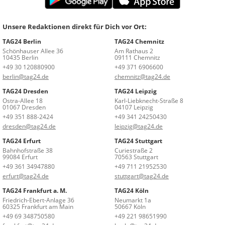
Unsere Redaktionen direkt für Dich vor Ort:
TAG24 Berlin
TAG24 Chemnitz
Schönhauser Allee 36
Am Rathaus 2
10435 Berlin
09111 Chemnitz
+49 30 120880900
+49 371 6906600
berlin@tag24.de
chemnitz@tag24.de
TAG24 Dresden
TAG24 Leipzig
Ostra-Allee 18
Karl-Liebknecht-Straße 8
01067 Dresden
04107 Leipzig
+49 351 888-2424
+49 341 24250430
dresden@tag24.de
leipzig@tag24.de
TAG24 Erfurt
TAG24 Stuttgart
Bahnhofstraße 38
Curiestraße 2
99084 Erfurt
70563 Stuttgart
+49 361 34947880
+49 711 21952530
erfurt@tag24.de
stuttgart@tag24.de
TAG24 Frankfurt a. M.
TAG24 Köln
Friedrich-Ebert-Anlage 36
Neumarkt 1a
60325 Frankfurt am Main
50667 Köln
+49 69 348750580
+49 221 98651990