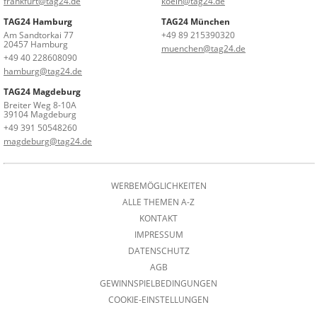
frankfurt@tag24.de
koeln@tag24.de
TAG24 Hamburg
TAG24 München
Am Sandtorkai 77
+49 89 215390320
20457 Hamburg
muenchen@tag24.de
+49 40 228608090
hamburg@tag24.de
TAG24 Magdeburg
Breiter Weg 8-10A
39104 Magdeburg
+49 391 50548260
magdeburg@tag24.de
WERBEMÖGLICHKEITEN
ALLE THEMEN A-Z
KONTAKT
IMPRESSUM
DATENSCHUTZ
AGB
GEWINNSPIELBEDINGUNGEN
COOKIE-EINSTELLUNGEN