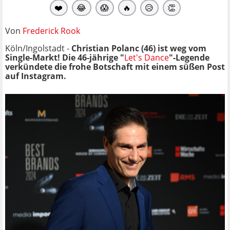
❤️
😂
😱
🔥
😥
👏
Von
Frederick Rook
Köln/Ingolstadt -
Christian Polanc (46) ist weg vom
Single-Markt! Die 46-jährige "
Let's Dance
"-Legende
verkündete die frohe Botschaft mit einem süßen Post
auf Instagram.