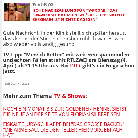
TV & SHOWS
HOHE NACHZAHLUNG FÜR TV-PROMI: "DAS
FINANZAMT HAT MICH GEF*CKT - DREI NÄCHTE
BERGHAIN IST NICHTS DAGEGEN"
Gute Nachricht: In der Klinik stellt sich später heraus,
dass keiner der Stiche lebensbedrohlich war. Er wird
also wieder vollständig gesund.
TV-Tipp: "Mensch Retter" mit weiteren spannenden
und echten Fällen strahlt RTLZWEI am Dienstag (4.
April) ab 21.15 Uhr aus. Bei
RTL+
gibt's die Folge schon
jetzt.
Titelfoto: RTLZWEI
Mehr zum Thema
TV & Shows
:
NOCH EIN MONAT BIS ZUR GOLDENEN HENNE: SIE IST
DIE NEUE AN DER SEITE VON FLORIAN SILBEREISEN
EISKALTE JURY-SCHLAPPE BEI "DAS GROSSE BACKEN": "
DIE ARME SAU, DIE DEN TELLER HIER VORGEBRACHT H
AT"