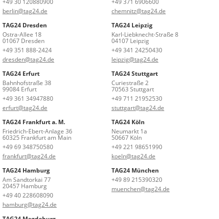
+49 30 120880900
+49 371 6906600
berlin@tag24.de
chemnitz@tag24.de
TAG24 Dresden
TAG24 Leipzig
Ostra-Allee 18
Karl-Liebknecht-Straße 8
01067 Dresden
04107 Leipzig
+49 351 888-2424
+49 341 24250430
dresden@tag24.de
leipzig@tag24.de
TAG24 Erfurt
TAG24 Stuttgart
Bahnhofstraße 38
Curiestraße 2
99084 Erfurt
70563 Stuttgart
+49 361 34947880
+49 711 21952530
erfurt@tag24.de
stuttgart@tag24.de
TAG24 Frankfurt a. M.
TAG24 Köln
Friedrich-Ebert-Anlage 36
Neumarkt 1a
60325 Frankfurt am Main
50667 Köln
+49 69 348750580
+49 221 98651990
frankfurt@tag24.de
koeln@tag24.de
TAG24 Hamburg
TAG24 München
Am Sandtorkai 77
+49 89 215390320
20457 Hamburg
muenchen@tag24.de
+49 40 228608090
hamburg@tag24.de
TAG24 Magdeburg