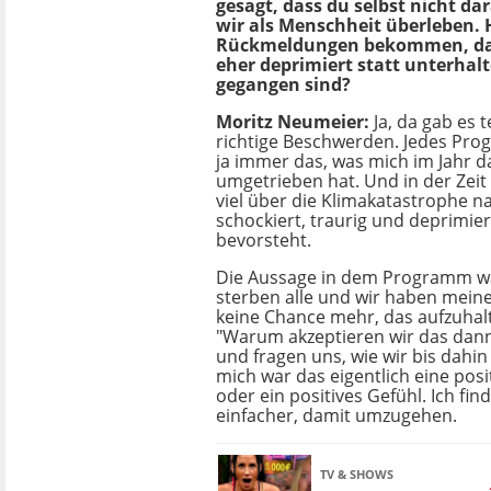
gesagt, dass du selbst nicht da
wir als Menschheit überleben.
Rückmeldungen bekommen, da
eher deprimiert statt unterhal
gegangen sind?
Moritz Neumeier:
Ja, da gab es 
richtige Beschwerden. Jedes Pro
ja immer das, was mich im Jahr d
umgetrieben hat. Und in der Zeit
viel über die Klimakatastrophe n
schockiert, traurig und deprimier
bevorsteht.
Die Aussage in dem Programm wa
sterben alle und wir haben mein
keine Chance mehr, das aufzuhalt
"Warum akzeptieren wir das dann
und fragen uns, wie wir bis dahin
mich war das eigentlich eine posi
oder ein positives Gefühl. Ich fin
einfacher, damit umzugehen.
TV & SHOWS