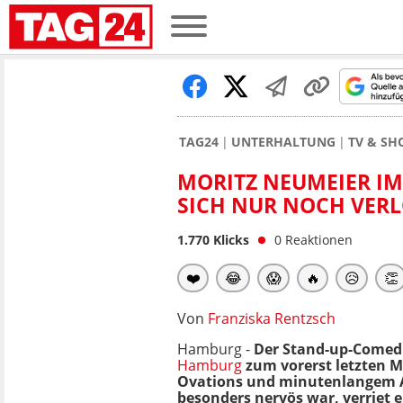
TAG24
UNTERHALTUNG
TV & S
MORITZ NEUMEIER IM
SICH NUR NOCH VER
1.770
Klicks
0
Reaktionen
❤️
😂
😱
🔥
😥
👏
Von
Franziska Rentzsch
Hamburg -
Der Stand-up-Comed
Hamburg
zum vorerst letzten M
Ovations und minutenlangem Ap
besonders nervös war, verriet e