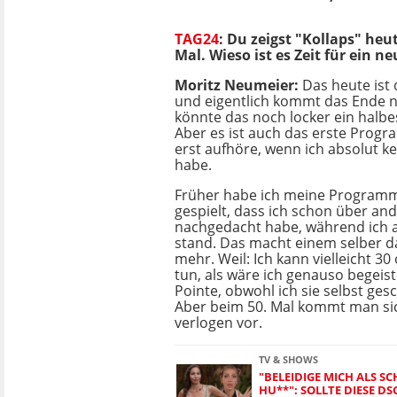
TAG24
: Du zeigst "Kollaps" heu
Mal. Wieso ist es Zeit für ein 
Moritz Neumeier:
Das heute ist 
und eigentlich kommt das Ende no
könnte das noch locker ein halbes
Aber es ist auch das erste Progr
erst aufhöre, wenn ich absolut 
habe.
Früher habe ich meine Programm
gespielt, dass ich schon über an
nachgedacht habe, während ich 
stand. Das macht einem selber 
mehr. Weil: Ich kann vielleicht 30
tun, als wäre ich genauso begeist
Pointe, obwohl ich sie selbst ges
Aber beim 50. Mal kommt man si
verlogen vor.
TV & SHOWS
"BELEIDIGE MICH ALS SC
HU**": SOLLTE DIESE D