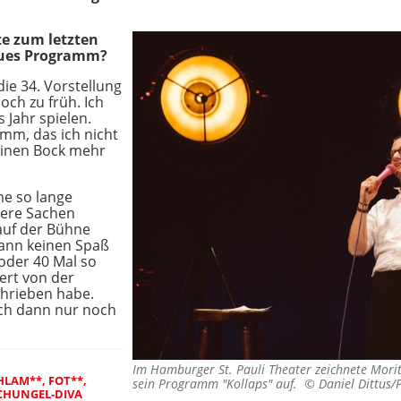
te zum letzten
neues Programm?
die 34. Vorstellung
ch zu früh. Ich
 Jahr spielen.
amm, das ich nicht
keinen Bock mehr
e so lange
dere Sachen
auf der Bühne
dann keinen Spaß
 oder 40 Mal so
ert von der
chrieben habe.
ch dann nur noch
Im Hamburger St. Pauli Theater zeichnete Mor
HLAM**, FOT**,
sein Programm "Kollaps" auf. ©
Daniel Dittus/
SCHUNGEL-DIVA