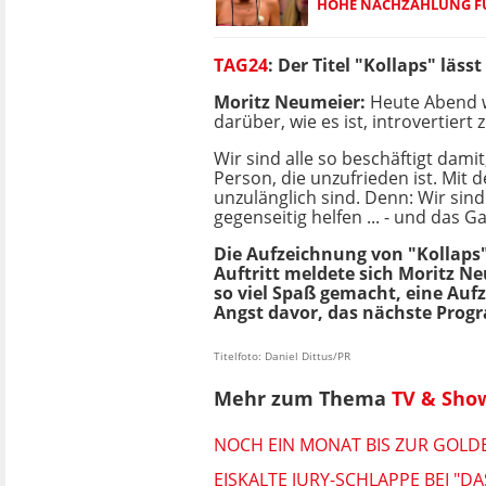
HOHE NACHZAHLUNG FÜR
TAG24
: Der Titel "Kollaps" läs
Moritz Neumeier:
Heute Abend wi
darüber, wie es ist, introvertiert
Wir sind alle so beschäftigt damit
Person, die unzufrieden ist. Mit 
unzulänglich sind. Denn: Wir sind
gegenseitig helfen ... - und das G
Die Aufzeichnung von "Kollaps" 
Auftritt meldete sich Moritz Ne
so viel Spaß gemacht, eine Auf
Angst davor, das nächste Prog
Titelfoto: Daniel Dittus/PR
Mehr zum Thema
TV & Sho
NOCH EIN MONAT BIS ZUR GOLDEN
EISKALTE JURY-SCHLAPPE BEI "D