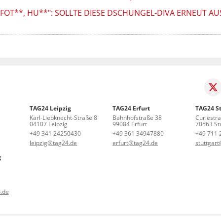
, FOT**, HU**": SOLLTE DIESE DSCHUNGEL-DIVA ERNEUT 
TAG24 Leipzig
TAG24 Erfurt
TAG24 St
Karl-Liebknecht-Straße 8
Bahnhofstraße 38
Curiestr
04107 Leipzig
99084 Erfurt
70563 Stu
+49 341 24250430
+49 361 34947880
+49 711 
leipzig@tag24.de
erfurt@tag24.de
stuttgar
g
.de