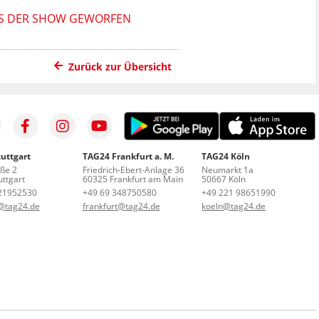
AUS DER SHOW GEWORFEN
Zurück zur Übersicht
uttgart
TAG24 Frankfurt a. M.
TAG24 Köln
aße 2
Friedrich-Ebert-Anlage 36
Neumarkt 1a
ttgart
60325 Frankfurt am Main
50667 Köln
21952530
+49 69 348750580
+49 221 98651990
t@tag24.de
frankfurt@tag24.de
koeln@tag24.de