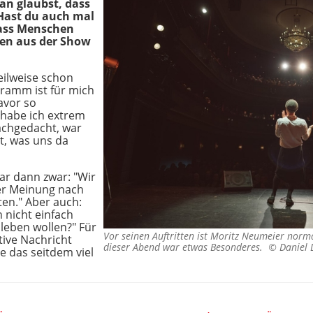
ran glaubst, dass
 Hast du auch mal
ss Menschen
ten aus der Show
teilweise schon
gramm ist für mich
avor so
 habe ich extrem
achgedacht, war
t, was uns da
r dann zwar: "Wir
er Meinung nach
en." Aber auch:
 nicht einfach
 leben wollen?" Für
Vor seinen Auftritten ist Moritz Neumeier norm
tive Nachricht
dieser Abend war etwas Besonderes. ©
Daniel 
de das seitdem viel