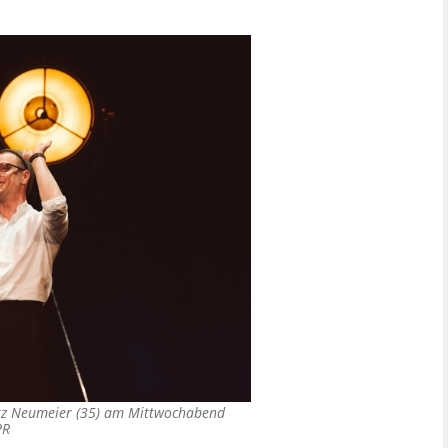
itz Neumeier (35) am Mittwochabend
PR