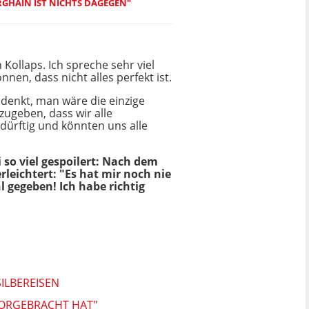
RGHAIN IST NICHTS DAGEGEN"
ollaps. Ich spreche sehr viel
nnen, dass nicht alles perfekt ist.
h denkt, man wäre die einzige
zugeben, dass wir alle
edürftig und könnten uns alle
so viel gespoilert:
Nach dem
rleichtert: "Es hat mir noch nie
 gegeben! Ich habe richtig
SILBEREISEN
 VORGEBRACHT HAT"