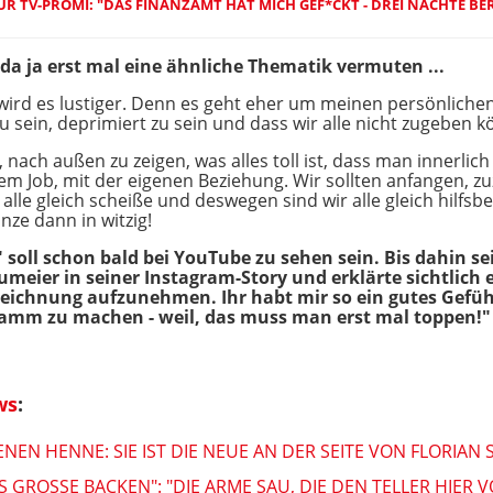
 TV-PROMI: "DAS FINANZAMT HAT MICH GEF*CKT - DREI NÄCHTE BE
st da ja erst mal eine ähnliche Thematik vermuten ...
rd es lustiger. Denn es geht eher um meinen persönlichen K
 zu sein, deprimiert zu sein und dass wir alle nicht zugeben kö
, nach außen zu zeigen, was alles toll ist, dass man innerlic
dem Job, mit der eigenen Beziehung. Wir sollten anfangen, zu
 alle gleich scheiße und deswegen sind wir alle gleich hilfsb
anze dann in witzig!
soll schon bald bei YouTube zu sehen sein. Bis dahin sei 
umeier in seiner Instagram-Story und erklärte sichtlich e
zeichnung aufzunehmen. Ihr habt mir so ein gutes Gefühl
ramm zu machen - weil, das muss man erst mal toppen!"
ws
:
EN HENNE: SIE IST DIE NEUE AN DER SEITE VON FLORIAN 
AS GROSSE BACKEN": "DIE ARME SAU, DIE DEN TELLER HIER