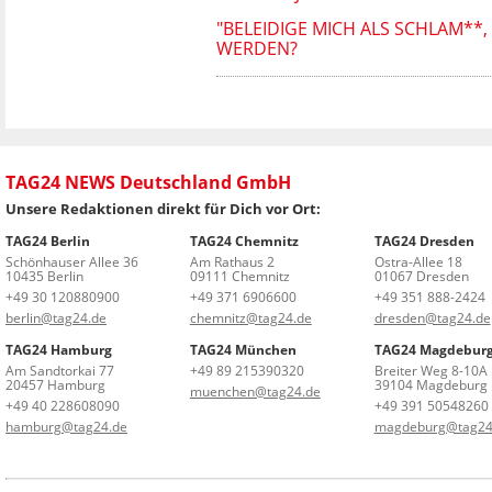
"BELEIDIGE MICH ALS SCHLAM**
WERDEN?
TAG24 NEWS Deutschland GmbH
Unsere Redaktionen direkt für Dich vor Ort:
TAG24 Berlin
TAG24 Chemnitz
TAG24 Dresden
Schönhauser Allee 36
Am Rathaus 2
Ostra-Allee 18
10435 Berlin
09111 Chemnitz
01067 Dresden
+49 30 120880900
+49 371 6906600
+49 351 888-2424
berlin@tag24.de
chemnitz@tag24.de
dresden@tag24.de
TAG24 Hamburg
TAG24 München
TAG24 Magdebur
Am Sandtorkai 77
+49 89 215390320
Breiter Weg 8-10A
20457 Hamburg
39104 Magdeburg
muenchen@tag24.de
+49 40 228608090
+49 391 50548260
hamburg@tag24.de
magdeburg@tag24