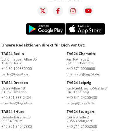
Unsere Redaktionen direkt für Dich vor Ort:
TAG24 Berlin
TAG24 Chemnitz
Schönhauser Allee 36
Am Rathaus 2
10435 Berlin
09111 Chemnitz
+49 30 120880900
+49 371 6906600
berlin@tag24.de
chemnitz@tag24.de
TAG24 Dresden
TAG24 Leipzig
Ostra-Allee 18
Karl-Liebknecht-Straße 8
01067 Dresden
04107 Leipzig
+49 351 888-2424
+49 341 24250430
dresden@tag24.de
leipzig@tag24.de
TAG24 Erfurt
TAG24 Stuttgart
Bahnhofstraße 38
Curiestraße 2
99084 Erfurt
70563 Stuttgart
+49 361 34947880
+49 711 21952530