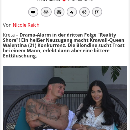
❤️
😂
😱
🔥
😥
👏
Von
Nicole Reich
Kreta –
Drama-Alarm in der dritten Folge "Reality
Shore"! Ein heißer Neuzugang macht Krawall-Queen
Walentina (21) Konkurrenz. Die Blondine sucht Trost
bei einem Mann, erlebt dann aber eine bittere
Enttäuschung.