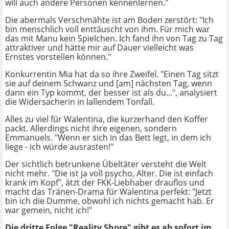
will auch andere Personen kennenlernen."
Die abermals Verschmähte ist am Boden zerstört: "Ich
bin menschlich voll enttäuscht von ihm. Für mich war
das mit Manu kein Spielchen. Ich fand ihn von Tag zu Tag
attraktiver und hätte mir auf Dauer vielleicht was
Ernstes vorstellen können."
Konkurrentin Mia hat da so ihre Zweifel. "Einen Tag sitzt
sie auf deinem Schwanz und [am] nächsten Tag, wenn
dann ein Typ kommt, der besser ist als du...", analysiert
die Widersacherin in lallendem Tonfall.
Alles zu viel für Walentina, die kurzerhand den Koffer
packt. Allerdings nicht ihre eigenen, sondern
Emmanuels. "Wenn er sich in das Bett legt, in dem ich
liege - ich würde ausrasten!"
Der sichtlich betrunkene Übeltäter versteht die Welt
nicht mehr. "Die ist ja voll psycho, Alter. Die ist einfach
krank im Kopf", ätzt der FKK-Liebhaber drauflos und
macht das Tränen-Drama für Walentina perfekt: "Jetzt
bin ich die Dumme, obwohl ich nichts gemacht hab. Er
war gemein, nicht ich!"
Die dritte Folge "Reality Shore" gibt es ab sofort im