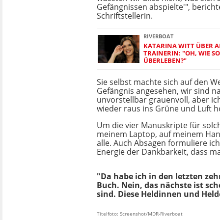
Gefängnissen abspielte'", bericht
Schriftstellerin.
RIVERBOAT
KATARINA WITT ÜBER A
TRAINERIN: "OH, WIE SO
ÜBERLEBEN?"
Sie selbst machte sich auf den W
Gefängnis angesehen, wir sind na
unvorstellbar grauenvoll, aber i
wieder raus ins Grüne und Luft h
Um die vier Manuskripte für solch
meinem Laptop, auf meinem Handy
alle. Auch Absagen formuliere ic
Energie der Dankbarkeit, dass man
"Da habe ich in den letzten zeh
Buch. Nein, das nächste ist sch
sind. Diese Heldinnen und Held
Titelfoto: Screenshot/MDR-Riverboat