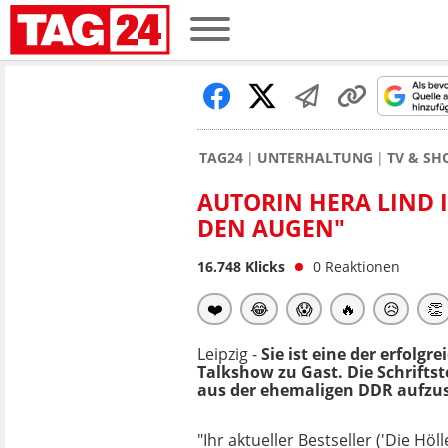
TAG24
UNTERHALTUNG
TV & S
AUTORIN HERA LIND I
DEN AUGEN"
16.748
Klicks
0
Reaktionen
❤️
😂
😱
🔥
😥
👏
Leipzig -
Sie ist eine der erfolg
Talkshow zu Gast. Die Schriftst
aus der ehemaligen DDR aufzus
"Ihr aktueller Bestseller ('Die Höll