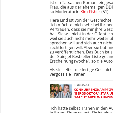
ist ein Tatsachen-Roman, einges
Frau, die aus der ehemaligen DDR 
so Moderatorin
Kim Fisher
(51).
Hera Lind ist von der Geschichte 
"Ich möchte mich sehr bei ihr be
Vertrauen, dass sie mir ihre Ges
hat. Sie will nicht in der Öffentli
weil sie auch nicht mehr weiter 
sprechen will und sich auch nich
rechtfertigen will. Aber sie bat m
zu veröffentlichen. Das Buch ist s
der Spiegel-Bestseller-Liste gelan
Erscheinungswoche", so die Auto
Als sie selbst die fertige Geschic
vergoss sie Tränen.
RIVERBOAT
KONKURRENZKAMPF Z
"BERGDOKTOR"-STAR U
"MACHT MICH WAHNSIN
"Ich hatte selbst Tränen in den A
in ihrem Sinne selbst. Sie ist ei