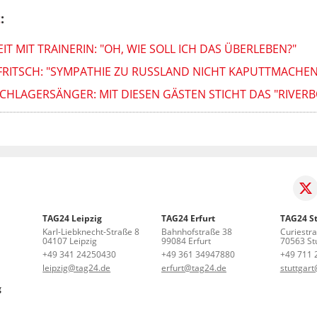
t
:
T MIT TRAINERIN: "OH, WIE SOLL ICH DAS ÜBERLEBEN?"
FRITSCH: "SYMPATHIE ZU RUSSLAND NICHT KAPUTTMACHEN
CHLAGERSÄNGER: MIT DIESEN GÄSTEN STICHT DAS "RIVERBO
TAG24 Leipzig
TAG24 Erfurt
TAG24 St
Karl-Liebknecht-Straße 8
Bahnhofstraße 38
Curiestr
04107 Leipzig
99084 Erfurt
70563 Stu
+49 341 24250430
+49 361 34947880
+49 711 
leipzig@tag24.de
erfurt@tag24.de
stuttgar
g