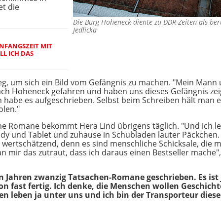
et die
Die Burg Hoheneck diente zu DDR-Zeiten als be
Jedlicka
NFANGSZEIT MIT
LL ICH DAS
eg, um sich ein Bild vom Gefängnis zu machen. "Mein Mann 
ch Hoheneck gefahren und haben uns dieses Gefängnis zeige
ch habe es aufgeschrieben. Selbst beim Schreiben hält man
olen."
e Romane bekommt Hera Lind übrigens täglich. "Und ich lese 
 und Tablet und zuhause in Schubladen lauter Päckchen. Ic
h wertschätzend, denn es sind menschliche Schicksale, die m
 mir das zutraut, dass ich daraus einen Bestseller mache", 
n Jahren zwanzig Tatsachen-Romane geschrieben. Es ist j
on fast fertig. Ich denke, die Menschen wollen Geschichte
en leben ja unter uns und ich bin der Transporteur dies