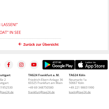
 LASSEN!"
AT" IN SEE
Zurück zur Übersicht
uttgart
TAG24 Frankfurt a. M.
TAG24 Köln
aße 2
Friedrich-Ebert-Anlage 36
Neumarkt 1a
ttgart
60325 Frankfurt am Main
50667 Köln
21952530
+49 69 348750580
+49 221 98651990
t@tag24.de
frankfurt@tag24.de
koeln@tag24.de