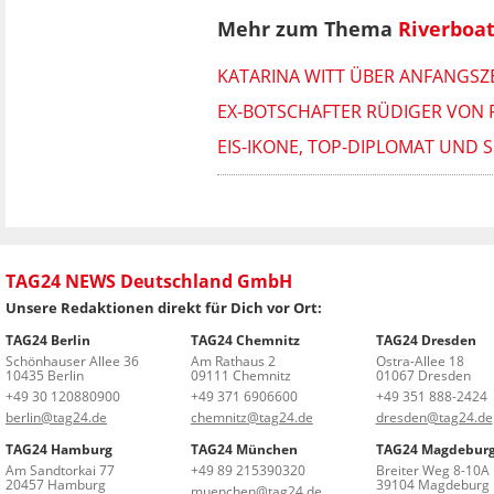
Mehr zum Thema
Riverboa
KATARINA WITT ÜBER ANFANGSZEI
EX-BOTSCHAFTER RÜDIGER VON 
EIS-IKONE, TOP-DIPLOMAT UND S
TAG24 NEWS Deutschland GmbH
Unsere Redaktionen direkt für Dich vor Ort:
TAG24 Berlin
TAG24 Chemnitz
TAG24 Dresden
Schönhauser Allee 36
Am Rathaus 2
Ostra-Allee 18
10435 Berlin
09111 Chemnitz
01067 Dresden
+49 30 120880900
+49 371 6906600
+49 351 888-2424
berlin@tag24.de
chemnitz@tag24.de
dresden@tag24.de
TAG24 Hamburg
TAG24 München
TAG24 Magdebur
Am Sandtorkai 77
+49 89 215390320
Breiter Weg 8-10A
20457 Hamburg
39104 Magdeburg
muenchen@tag24.de