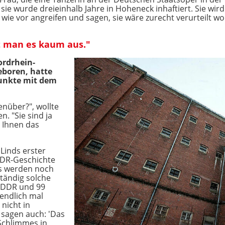
 sie wurde dreieinhalb Jahre in Hoheneck inhaftiert. Sie wir
wie vor angreifen und sagen, sie wäre zurecht verurteilt wo
t man es kaum aus."
ordrhein-
eboren, hatte
punkte mit dem
enüber?", wollte
. "Sie sind ja
 Ihnen das
 Linds erster
DDR-Geschichte
 es werden noch
tändig solche
 DDR und 99
 endlich mal
nicht in
 sagen auch: 'Das
 Schlimmes in