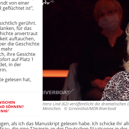
andt von einer
geflüchtet ist",
sichtlich gerührt.
danken, für das
chichte anvertraut
chkeit auftauchen,
über die Geschichte
t mehr
ich, ihre Gesichte
ofort auf Platz 1
det, in der
rin.
hte gelesen hat,
WISCHEN
Hera Lind (62) veröffentlicht die dramatischen
ND SÖHNEN?
Menschen. ©
Screenshot/MDR-Riverboat
NIG"
ugen, als ich das Manuskript gelesen habe. Ich schicke ihr a
ne Frau, die eine Tänzerin an der Deutschen Staatsoper in de