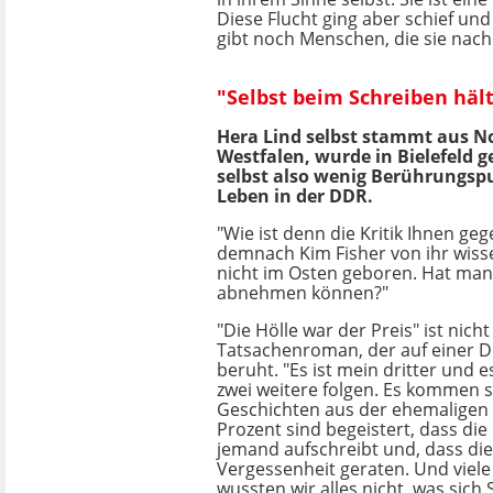
Diese Flucht ging aber schief und
gibt noch Menschen, die sie nach 
"Selbst beim Schreiben häl
Hera Lind selbst stammt aus N
Westfalen, wurde in Bielefeld g
selbst also wenig Berührungs
Leben in der DDR.
"Wie ist denn die Kritik Ihnen geg
demnach Kim Fisher von ihr wissen
nicht im Osten geboren. Hat man
abnehmen können?"
"Die Hölle war der Preis" ist nicht
Tatsachenroman, der auf einer 
beruht. "Es ist mein dritter und
zwei weitere folgen. Es kommen s
Geschichten aus der ehemaligen
Prozent sind begeistert, dass die
jemand aufschreibt und, dass die 
Vergessenheit geraten. Und viele
wussten wir alles nicht, was sich