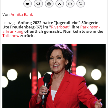
❤️
😂
😱
🔥
😥
👏
Von
Annika Rank
Leipzig -
Anfang 2022 hatte "Jugendliebe"-Sängerin
Ute Freudenberg (67) im "
Riverboat
" ihre
Parkinson-
Erkrankung
öffentlich gemacht. Nun kehrte sie in die
Talkshow
zurück.