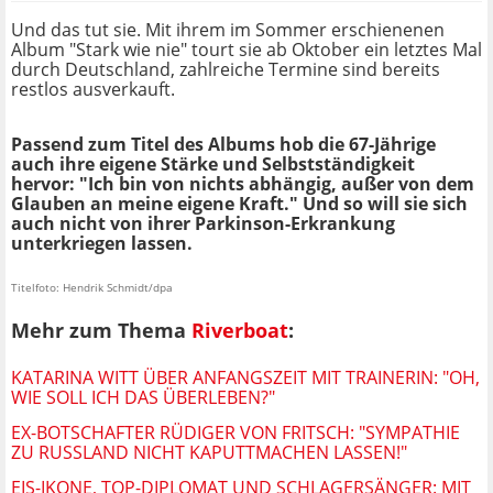
Und das tut sie. Mit ihrem im Sommer erschienenen
Album "Stark wie nie" tourt sie ab Oktober ein letztes Mal
durch Deutschland, zahlreiche Termine sind bereits
restlos ausverkauft.
Passend zum Titel des Albums hob die 67-Jährige
auch ihre eigene Stärke und Selbstständigkeit
hervor: "Ich bin von nichts abhängig, außer von dem
Glauben an meine eigene Kraft." Und so will sie sich
auch nicht von ihrer Parkinson-Erkrankung
unterkriegen lassen.
Titelfoto: Hendrik Schmidt/dpa
Mehr zum Thema
Riverboat
:
KATARINA WITT ÜBER ANFANGSZEIT MIT TRAINERIN: "OH,
WIE SOLL ICH DAS ÜBERLEBEN?"
EX-BOTSCHAFTER RÜDIGER VON FRITSCH: "SYMPATHIE
ZU RUSSLAND NICHT KAPUTTMACHEN LASSEN!"
EIS-IKONE, TOP-DIPLOMAT UND SCHLAGERSÄNGER: MIT