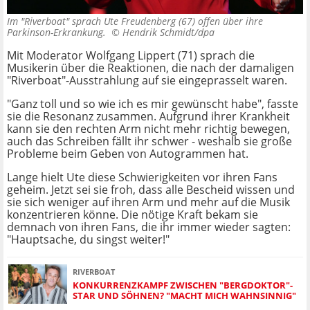
Im "Riverboat" sprach Ute Freudenberg (67) offen über ihre
Parkinson-Erkrankung. ©
Hendrik Schmidt/dpa
Mit Moderator Wolfgang Lippert (71) sprach die
Musikerin über die Reaktionen, die nach der damaligen
"Riverboat"-Ausstrahlung auf sie eingeprasselt waren.
"Ganz toll und so wie ich es mir gewünscht habe", fasste
sie die Resonanz zusammen. Aufgrund ihrer Krankheit
kann sie den rechten Arm nicht mehr richtig bewegen,
auch das Schreiben fällt ihr schwer - weshalb sie große
Probleme beim Geben von Autogrammen hat.
Lange hielt Ute diese Schwierigkeiten vor ihren Fans
geheim. Jetzt sei sie froh, dass alle Bescheid wissen und
sie sich weniger auf ihren Arm und mehr auf die Musik
konzentrieren könne. Die nötige Kraft bekam sie
demnach von ihren Fans, die ihr immer wieder sagten:
"Hauptsache, du singst weiter!"
RIVERBOAT
KONKURRENZKAMPF ZWISCHEN "BERGDOKTOR"-
STAR UND SÖHNEN? "MACHT MICH WAHNSINNIG"