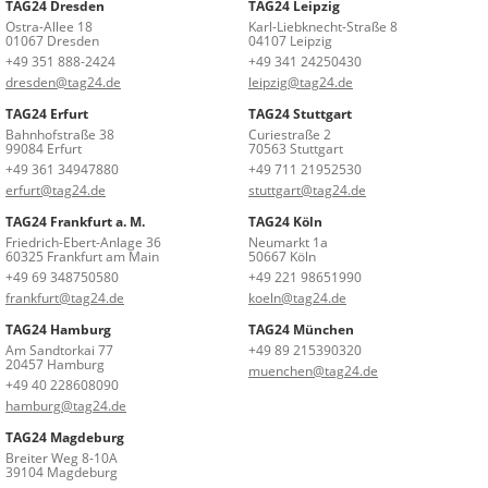
TAG24 Dresden
TAG24 Leipzig
Ostra-Allee 18
Karl-Liebknecht-Straße 8
01067 Dresden
04107 Leipzig
+49 351 888-2424
+49 341 24250430
dresden@tag24.de
leipzig@tag24.de
TAG24 Erfurt
TAG24 Stuttgart
Bahnhofstraße 38
Curiestraße 2
99084 Erfurt
70563 Stuttgart
+49 361 34947880
+49 711 21952530
erfurt@tag24.de
stuttgart@tag24.de
TAG24 Frankfurt a. M.
TAG24 Köln
Friedrich-Ebert-Anlage 36
Neumarkt 1a
60325 Frankfurt am Main
50667 Köln
+49 69 348750580
+49 221 98651990
frankfurt@tag24.de
koeln@tag24.de
TAG24 Hamburg
TAG24 München
Am Sandtorkai 77
+49 89 215390320
20457 Hamburg
muenchen@tag24.de
+49 40 228608090
hamburg@tag24.de
TAG24 Magdeburg
Breiter Weg 8-10A
39104 Magdeburg