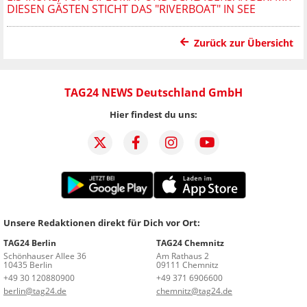
DIESEN GÄSTEN STICHT DAS "RIVERBOAT" IN SEE
Zurück zur Übersicht
TAG24 NEWS Deutschland GmbH
Hier findest du uns:
Unsere Redaktionen direkt für Dich vor Ort:
TAG24 Berlin
TAG24 Chemnitz
Schönhauser Allee 36
Am Rathaus 2
10435 Berlin
09111 Chemnitz
+49 30 120880900
+49 371 6906600
berlin@tag24.de
chemnitz@tag24.de