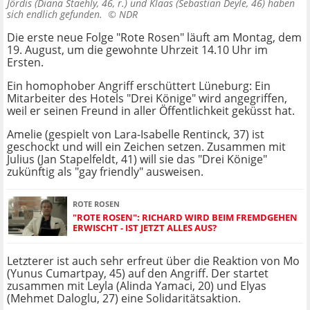
Jördis (Diana Staehly, 46, r.) und Klaas (Sebastian Deyle, 46) haben
sich endlich gefunden. ©
NDR
Die erste neue Folge "Rote Rosen" läuft am Montag, dem
19. August, um die gewohnte Uhrzeit 14.10 Uhr im
Ersten.
Ein homophober Angriff erschüttert Lüneburg: Ein
Mitarbeiter des Hotels "Drei Könige" wird angegriffen,
weil er seinen Freund in aller Öffentlichkeit geküsst hat.
Amelie (gespielt von Lara-Isabelle Rentinck, 37) ist
geschockt und will ein Zeichen setzen. Zusammen mit
Julius (Jan Stapelfeldt, 41) will sie das "Drei Könige"
zukünftig als "gay friendly" ausweisen.
ROTE ROSEN
"ROTE ROSEN": RICHARD WIRD BEIM FREMDGEHEN
ERWISCHT - IST JETZT ALLES AUS?
Letzterer ist auch sehr erfreut über die Reaktion von Mo
(Yunus Cumartpay, 45) auf den Angriff. Der startet
zusammen mit Leyla (Alinda Yamaci, 20) und Elyas
(Mehmet Daloglu, 27) eine Solidaritätsaktion.