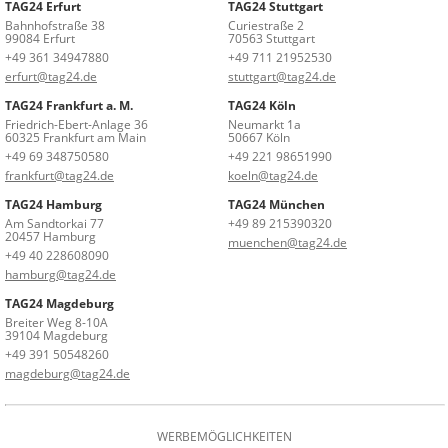
TAG24 Erfurt
TAG24 Stuttgart
Bahnhofstraße 38
Curiestraße 2
99084 Erfurt
70563 Stuttgart
+49 361 34947880
+49 711 21952530
erfurt@tag24.de
stuttgart@tag24.de
TAG24 Frankfurt a. M.
TAG24 Köln
Friedrich-Ebert-Anlage 36
Neumarkt 1a
60325 Frankfurt am Main
50667 Köln
+49 69 348750580
+49 221 98651990
frankfurt@tag24.de
koeln@tag24.de
TAG24 Hamburg
TAG24 München
Am Sandtorkai 77
+49 89 215390320
20457 Hamburg
muenchen@tag24.de
+49 40 228608090
hamburg@tag24.de
TAG24 Magdeburg
Breiter Weg 8-10A
39104 Magdeburg
+49 391 50548260
magdeburg@tag24.de
WERBEMÖGLICHKEITEN