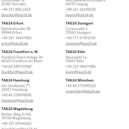
Ostra-Allee 18
Karl-Liebknecht-Straße 8
01067 Dresden
04107 Leipzig
+49 351 888-2424
+49 341 24250430
dresden@tag24.de
leipzig@tag24.de
TAG24 Erfurt
TAG24 Stuttgart
Bahnhofstraße 38
Curiestraße 2
99084 Erfurt
70563 Stuttgart
+49 361 34947880
+49 711 21952530
erfurt@tag24.de
stuttgart@tag24.de
TAG24 Frankfurt a. M.
TAG24 Köln
Friedrich-Ebert-Anlage 36
Neumarkt 1a
60325 Frankfurt am Main
50667 Köln
+49 69 348750580
+49 221 98651990
frankfurt@tag24.de
koeln@tag24.de
TAG24 Hamburg
TAG24 München
Am Sandtorkai 77
+49 89 215390320
20457 Hamburg
muenchen@tag24.de
+49 40 228608090
hamburg@tag24.de
TAG24 Magdeburg
Breiter Weg 8-10A
39104 Magdeburg
+49 391 50548260
magdeburg@tag24.de