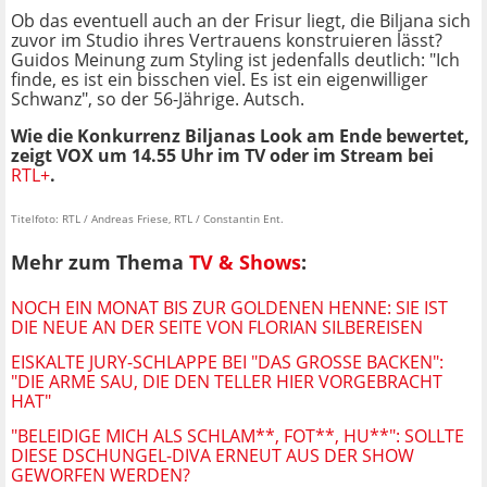
Ob das eventuell auch an der Frisur liegt, die Biljana sich
zuvor im Studio ihres Vertrauens konstruieren lässt?
Guidos Meinung zum Styling ist jedenfalls deutlich: "Ich
finde, es ist ein bisschen viel. Es ist ein eigenwilliger
Schwanz", so der 56-Jährige. Autsch.
Wie die Konkurrenz Biljanas Look am Ende bewertet,
zeigt VOX um 14.55 Uhr im TV oder im Stream bei
RTL+
.
Titelfoto: RTL / Andreas Friese, RTL / Constantin Ent.
Mehr zum Thema
TV & Shows
:
NOCH EIN MONAT BIS ZUR GOLDENEN HENNE: SIE IST
DIE NEUE AN DER SEITE VON FLORIAN SILBEREISEN
EISKALTE JURY-SCHLAPPE BEI "DAS GROSSE BACKEN": "
DIE ARME SAU, DIE DEN TELLER HIER VORGEBRACHT H
AT"
"BELEIDIGE MICH ALS SCHLAM**, FOT**, HU**": SOLLTE
DIESE DSCHUNGEL-DIVA ERNEUT AUS DER SHOW
GEWORFEN WERDEN?