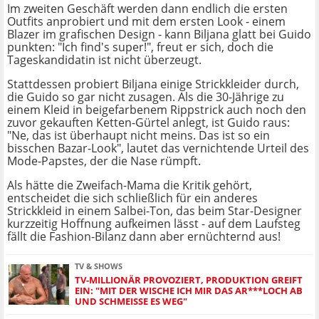
Im zweiten Geschäft werden dann endlich die ersten
Outfits anprobiert und mit dem ersten Look - einem
Blazer im grafischen Design - kann Biljana glatt bei Guido
punkten: "Ich find's super!", freut er sich, doch die
Tageskandidatin ist nicht überzeugt.
Stattdessen probiert Biljana einige Strickkleider durch,
die Guido so gar nicht zusagen. Als die 30-Jährige zu
einem Kleid in beigefarbenem Rippstrick auch noch den
zuvor gekauften Ketten-Gürtel anlegt, ist Guido raus:
"Ne, das ist überhaupt nicht meins. Das ist so ein
bisschen Bazar-Look", lautet das vernichtende Urteil des
Mode-Papstes, der die Nase rümpft.
Als hätte die Zweifach-Mama die Kritik gehört,
entscheidet die sich schließlich für ein anderes
Strickkleid in einem Salbei-Ton, das beim Star-Designer
kurzzeitig Hoffnung aufkeimen lässt - auf dem Laufsteg
fällt die Fashion-Bilanz dann aber ernüchternd aus!
TV & SHOWS
TV-MILLIONÄR PROVOZIERT, PRODUKTION GREIFT
EIN: "MIT DER WISCHE ICH MIR DAS AR***LOCH AB
UND SCHMEISSE ES WEG"