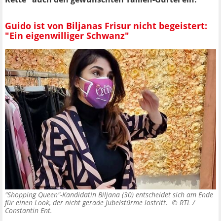
Guido ist von Biljanas Frisur nicht begeistert:
"Ein eigenwilliger Schwanz"
"Shopping Queen"-Kandidatin Biljana (30) entscheidet sich am Ende
für einen Look, der nicht gerade Jubelstürme lostritt. ©
RTL /
Constantin Ent.