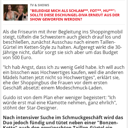
TV & SHOWS
"BELEIDIGE MICH ALS SCHLAM**, FOT**, HU**":
SOLLTE DIESE DSCHUNGEL-DIVA ERNEUT AUS DER
SHOW GEWORFEN WERDEN?
Als die Friseurin mit ihrer Begleitung ins Shoppingmobil
steigt, tüfteln die Schwestern auch gleich drauf los und
beschließen, zunächst Ausschau nach einem Taillen-
Gürtel im Ketten-Style zu halten. Aufgeregt wirkt die 30-
Jährige nicht, dafür sorgt sie sich aber um das Budget
von 500 Euro.
"Ich hab Angst, dass ich zu wenig Geld habe. Ich will auch
ein bisschen was Hochwertiges kaufen, weil die anderen
Mädels hatten jetzt nicht so Hochwertiges", erklärt sie,
ehe der Shoppingbus die Frauen vor dem ersten
Geschäft absetzt: einem Modeschmuck-Laden.
Guido ist von dem Plan eher weniger begeistert: "Ich
würde erst mal eine Klamotte nehmen, ganz ehrlich",
stöhnt der Star-Designer.
Nach intensiver Suche im Schmuckgeschäft wird das
Duo jedoch fündig und tütet neben einer "Bonzen-
Kette" auch den gewünschten Taillen-Gürtel ein.