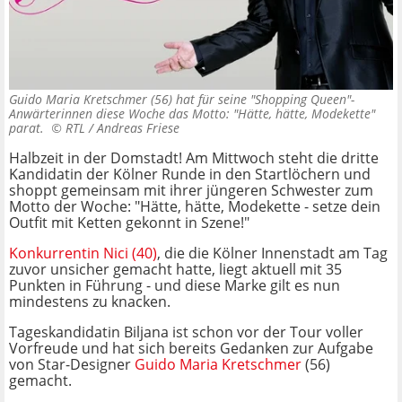
Guido Maria Kretschmer (56) hat für seine "Shopping Queen"-
Anwärterinnen diese Woche das Motto: "Hätte, hätte, Modekette"
parat. ©
RTL / Andreas Friese
Halbzeit in der Domstadt! Am Mittwoch steht die dritte
Kandidatin der Kölner Runde in den Startlöchern und
shoppt gemeinsam mit ihrer jüngeren Schwester zum
Motto der Woche: "Hätte, hätte, Modekette
- setze dein
Outfit mit Ketten
gekonnt
in
Szene!"
Konkurrentin Nici (40)
, die die Kölner Innenstadt am Tag
zuvor unsicher gemacht hatte, liegt aktuell mit 35
Punkten in Führung - und diese Marke gilt es nun
mindestens zu knacken.
Tageskandidatin Biljana ist schon vor der Tour voller
Vorfreude und hat sich bereits Gedanken zur Aufgabe
von Star-Designer
Guido Maria Kretschmer
(56)
gemacht.