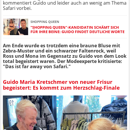
kommentiert Guido und leider auch an wenig am Thema
Safari vorbei.
SHOPPING QUEEN
"SHOPPING QUEEN"-KANDIDATIN SCHÄMT SICH
FÜR IHRE BEINE: GUIDO FINDET DEUTLICHE WORTE
Am Ende wurde es trotzdem eine braune Bluse mit
Zebra-Muster und ein schwarzer Faltenrock, weil
Ross und Mona im Gegensatz zu Guido von dem Look
total begeistert waren. Der Modeexperte kritisierte:
"Das ist far away von Safari."
Guido Maria Kretschmer von neuer Frisur
begeistert: Es kommt zum Herzschlag-Finale