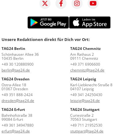
Unsere Redaktionen direkt für Dich vor Ort:
TAG24 Berlin
TAG24 Chemnitz
Schönhauser Allee 36
Am Rathaus 2
10435 Berlin
09111 Chemnitz
+49 30 120880900
+49 371 6906600
berlin@tag24.de
chemnitz@tag24.de
TAG24 Dresden
TAG24 Leipzig
Ostra-Allee 18
Karl-Liebknecht-Straße 8
01067 Dresden
04107 Leipzig
+49 351 888-2424
+49 341 24250430
dresden@tag24.de
leipzig@tag24.de
TAG24 Erfurt
TAG24 Stuttgart
Bahnhofstraße 38
Curiestraße 2
99084 Erfurt
70563 Stuttgart
+49 361 34947880
+49 711 21952530
erfurt@tag24.de
stuttgart@tag24.de