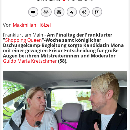
❤️
😂
😱
🔥
😥
👏
Von
Maximilian Hölzel
Frankfurt am Main -
Am Finaltag der Frankfurter
"
Shopping Queen
"-Woche samt königlicher
Dschungelcamp-Begleitung sorgte Kandidatin Mona
mit einer gewagten Frisur-Entscheidung für große
Augen bei ihren Mitstreiterinnen und Moderator
Guido Maria Kretschmer
(58).