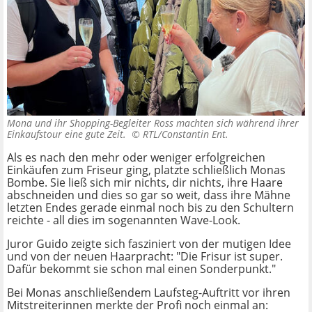
Mona und ihr Shopping-Begleiter Ross machten sich während ihrer
Einkaufstour eine gute Zeit. ©
RTL/Constantin Ent.
Als es nach den mehr oder weniger erfolgreichen
Einkäufen zum Friseur ging, platzte schließlich Monas
Bombe. Sie ließ sich mir nichts, dir nichts, ihre Haare
abschneiden und dies so gar so weit, dass ihre Mähne
letzten Endes gerade einmal noch bis zu den Schultern
reichte - all dies im sogenannten Wave-Look.
Juror Guido zeigte sich fasziniert von der mutigen Idee
und von der neuen Haarpracht: "Die Frisur ist super.
Dafür bekommt sie schon mal einen Sonderpunkt."
Bei Monas anschließendem Laufsteg-Auftritt vor ihren
Mitstreiterinnen merkte der Profi noch einmal an: