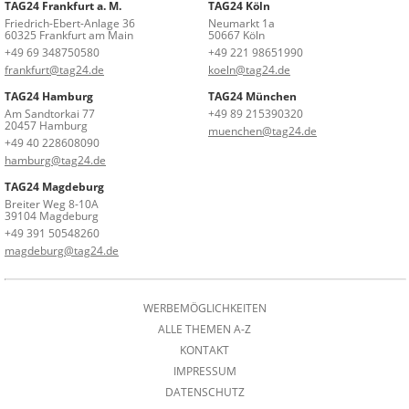
TAG24 Frankfurt a. M.
TAG24 Köln
Friedrich-Ebert-Anlage 36
Neumarkt 1a
60325 Frankfurt am Main
50667 Köln
+49 69 348750580
+49 221 98651990
frankfurt@tag24.de
koeln@tag24.de
TAG24 Hamburg
TAG24 München
Am Sandtorkai 77
+49 89 215390320
20457 Hamburg
muenchen@tag24.de
+49 40 228608090
hamburg@tag24.de
TAG24 Magdeburg
Breiter Weg 8-10A
39104 Magdeburg
+49 391 50548260
magdeburg@tag24.de
WERBEMÖGLICHKEITEN
ALLE THEMEN A-Z
KONTAKT
IMPRESSUM
DATENSCHUTZ