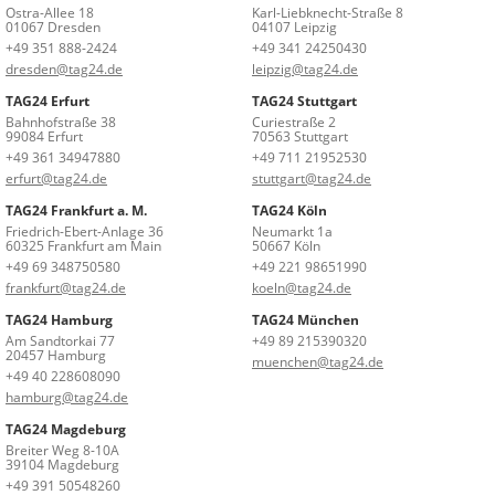
Ostra-Allee 18
Karl-Liebknecht-Straße 8
01067 Dresden
04107 Leipzig
+49 351 888-2424
+49 341 24250430
dresden@tag24.de
leipzig@tag24.de
TAG24 Erfurt
TAG24 Stuttgart
Bahnhofstraße 38
Curiestraße 2
99084 Erfurt
70563 Stuttgart
+49 361 34947880
+49 711 21952530
erfurt@tag24.de
stuttgart@tag24.de
TAG24 Frankfurt a. M.
TAG24 Köln
Friedrich-Ebert-Anlage 36
Neumarkt 1a
60325 Frankfurt am Main
50667 Köln
+49 69 348750580
+49 221 98651990
frankfurt@tag24.de
koeln@tag24.de
TAG24 Hamburg
TAG24 München
Am Sandtorkai 77
+49 89 215390320
20457 Hamburg
muenchen@tag24.de
+49 40 228608090
hamburg@tag24.de
TAG24 Magdeburg
Breiter Weg 8-10A
39104 Magdeburg
+49 391 50548260