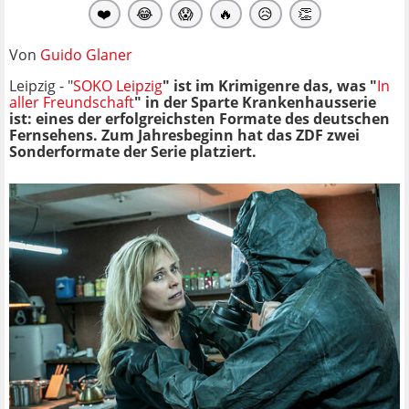
❤️
😂
😱
🔥
😥
👏
Von
Guido Glaner
Leipzig - "
SOKO Leipzig
" ist im Krimigenre das, was "
In
aller Freundschaft
" in der Sparte Krankenhausserie
ist: eines der erfolgreichsten Formate des deutschen
Fernsehens. Zum Jahresbeginn hat das ZDF zwei
Sonderformate der Serie platziert.