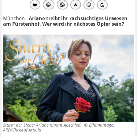
❤️
😂
😱
🔥
😥
👏
München -
Ariane treibt ihr rachsüchtiges Unwesen
am Fürstenhof. Wer wird ihr nächstes Opfer sein?
Sturm der Liebe: Ariane nimmt Abschied. ©
Bildmontage:
ARD/Christof Arnold