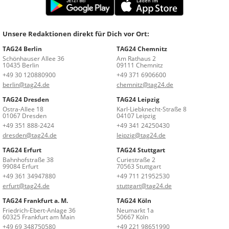
Unsere Redaktionen direkt für Dich vor Ort:
TAG24 Berlin
TAG24 Chemnitz
Schönhauser Allee 36
Am Rathaus 2
10435 Berlin
09111 Chemnitz
+49 30 120880900
+49 371 6906600
berlin@tag24.de
chemnitz@tag24.de
TAG24 Dresden
TAG24 Leipzig
Ostra-Allee 18
Karl-Liebknecht-Straße 8
01067 Dresden
04107 Leipzig
+49 351 888-2424
+49 341 24250430
dresden@tag24.de
leipzig@tag24.de
TAG24 Erfurt
TAG24 Stuttgart
Bahnhofstraße 38
Curiestraße 2
99084 Erfurt
70563 Stuttgart
+49 361 34947880
+49 711 21952530
erfurt@tag24.de
stuttgart@tag24.de
TAG24 Frankfurt a. M.
TAG24 Köln
Friedrich-Ebert-Anlage 36
Neumarkt 1a
60325 Frankfurt am Main
50667 Köln
+49 69 348750580
+49 221 98651990