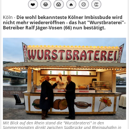
❤️
😂
😱
🔥
😥
👏
Köln -
Die wohl bekannteste Kölner Imbissbude wird
nicht mehr wiedereröffnen - das hat "Wurstbraterei"-
Betreiber Ralf Jäger-Vosen (66) nun
bestätigt.
Mit Blick auf den Rhein stand die "Wurstbraterei" in den
Sommermonaten direkt zwischen Südbrücke und Rheinauhafen in