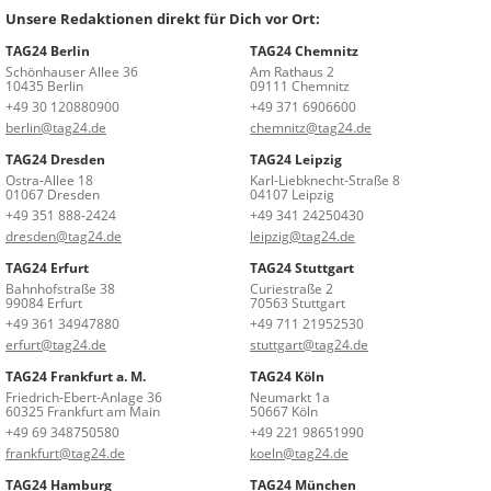
Unsere Redaktionen direkt für Dich vor Ort:
TAG24 Berlin
TAG24 Chemnitz
Schönhauser Allee 36
Am Rathaus 2
10435 Berlin
09111 Chemnitz
+49 30 120880900
+49 371 6906600
berlin@tag24.de
chemnitz@tag24.de
TAG24 Dresden
TAG24 Leipzig
Ostra-Allee 18
Karl-Liebknecht-Straße 8
01067 Dresden
04107 Leipzig
+49 351 888-2424
+49 341 24250430
dresden@tag24.de
leipzig@tag24.de
TAG24 Erfurt
TAG24 Stuttgart
Bahnhofstraße 38
Curiestraße 2
99084 Erfurt
70563 Stuttgart
+49 361 34947880
+49 711 21952530
erfurt@tag24.de
stuttgart@tag24.de
TAG24 Frankfurt a. M.
TAG24 Köln
Friedrich-Ebert-Anlage 36
Neumarkt 1a
60325 Frankfurt am Main
50667 Köln
+49 69 348750580
+49 221 98651990
frankfurt@tag24.de
koeln@tag24.de
TAG24 Hamburg
TAG24 München