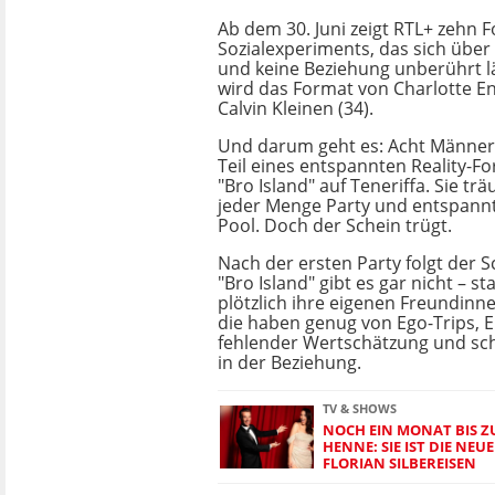
Ab dem 30. Juni zeigt RTL+ zehn 
Sozialexperiments, das sich über
und keine Beziehung unberührt l
wird das Format von Charlotte En
Calvin Kleinen (34).
Und darum geht es: Acht Männer 
Teil eines entspannten Reality-
"Bro Island" auf Teneriffa. Sie t
jeder Menge Party und entspan
Pool. Doch der Schein trügt.
Nach der ersten Party folgt der
"Bro Island" gibt es gar nicht – s
plötzlich ihre eigenen Freundinn
die haben genug von Ego-Trips, E
fehlender Wertschätzung und sc
in der Beziehung.
TV & SHOWS
NOCH EIN MONAT BIS 
HENNE: SIE IST DIE NEU
FLORIAN SILBEREISEN