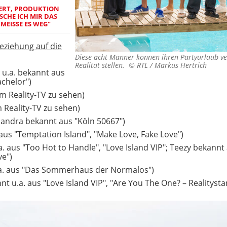
ERT, PRODUKTION
ISCHE ICH MIR DAS
EISSE ES WEG"
Beziehung auf die
Diese acht Männer können ihren Partyurlaub ve
Realität stellen. ©
RTL / Markus Hertrich
 u.a. bekannt aus
achelor")
im Reality-TV zu sehen)
 Reality-TV zu sehen)
sandra bekannt aus "Köln 50667")
 aus "Temptation Island", "Make Love, Fake Love")
.a. aus "Too Hot to Handle", "Love Island VIP"; Teezy bekannt
ve")
.a. aus "Das Sommerhaus der Normalos")
nt u.a. aus "Love Island VIP", "Are You The One? – Realitystar