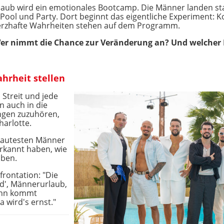
ub wird ein emotionales Bootcamp. Die Männer landen statt
 Pool und Party. Dort beginnt das eigentliche Experiment: K
rzhafte Wahrheiten stehen auf dem Programm.
Wer nimmt die Chance zur Veränderung an? Und welcher M
hrheit stellen
 Streit und jede
 auch in die
ngen zuzuhören,
harlotte.
e lautesten Männer
erkannt haben, wie
aben.
frontation: "Die
and', Männerurlaub,
dann kommt
a wird's ernst."