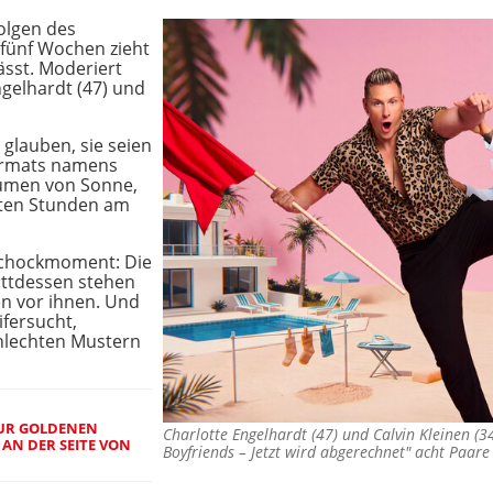
Folgen des
 fünf Wochen zieht
ässt. Moderiert
gelhardt (47) und
glauben, sie seien
Formats namens
räumen von Sonne,
nten Stunden am
 Schockmoment: Die
tattdessen stehen
en vor ihnen. Und
ifersucht,
hlechten Mustern
ZUR GOLDENEN
Charlotte Engelhardt (47) und Calvin Kleinen (34
E AN DER SEITE VON
Boyfriends – Jetzt wird abgerechnet" acht Paar