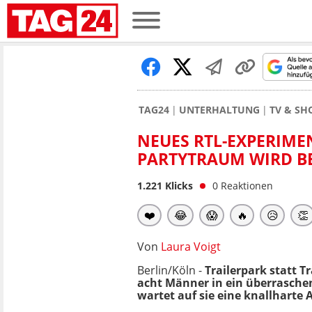
TAG24
UNTERHALTUNG
TV & S
NEUES RTL-EXPERIME
PARTYTRAUM WIRD B
1.221
Klicks
0
Reaktionen
❤️
😂
😱
🔥
😥
👏
Von
Laura Voigt
Berlin/Köln -
Trailerpark statt 
acht Männer in ein überraschend
wartet auf sie eine knallharte