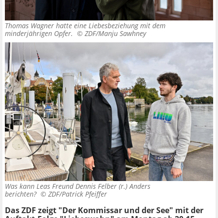
Thomas Wagner hatte eine Liebesbeziehung mit dem
minderjährigen Opfer. ©
ZDF/Manju Sawhney
Was kann Leas Freund Dennis Felber (r.) Anders
berichten? ©
ZDF/Patrick Pfeiffer
Das ZDF zeigt "Der Kommissar und der See" mit der