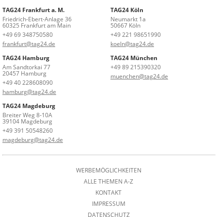
TAG24 Frankfurt a. M.
TAG24 Köln
Friedrich-Ebert-Anlage 36
Neumarkt 1a
60325 Frankfurt am Main
50667 Köln
+49 69 348750580
+49 221 98651990
frankfurt@tag24.de
koeln@tag24.de
TAG24 Hamburg
TAG24 München
Am Sandtorkai 77
+49 89 215390320
20457 Hamburg
muenchen@tag24.de
+49 40 228608090
hamburg@tag24.de
TAG24 Magdeburg
Breiter Weg 8-10A
39104 Magdeburg
+49 391 50548260
magdeburg@tag24.de
WERBEMÖGLICHKEITEN
ALLE THEMEN A-Z
KONTAKT
IMPRESSUM
DATENSCHUTZ