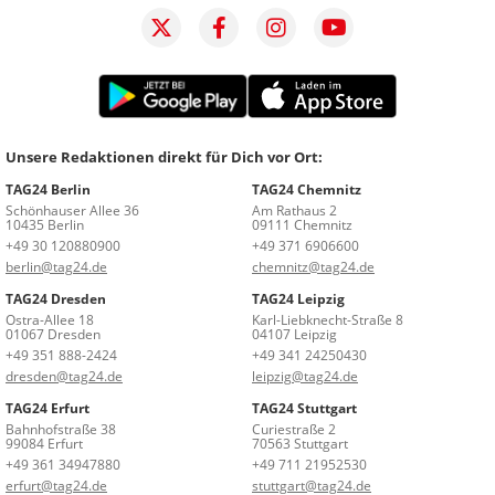
Unsere Redaktionen direkt für Dich vor Ort:
TAG24 Berlin
TAG24 Chemnitz
Schönhauser Allee 36
Am Rathaus 2
10435 Berlin
09111 Chemnitz
+49 30 120880900
+49 371 6906600
berlin@tag24.de
chemnitz@tag24.de
TAG24 Dresden
TAG24 Leipzig
Ostra-Allee 18
Karl-Liebknecht-Straße 8
01067 Dresden
04107 Leipzig
+49 351 888-2424
+49 341 24250430
dresden@tag24.de
leipzig@tag24.de
TAG24 Erfurt
TAG24 Stuttgart
Bahnhofstraße 38
Curiestraße 2
99084 Erfurt
70563 Stuttgart
+49 361 34947880
+49 711 21952530
erfurt@tag24.de
stuttgart@tag24.de