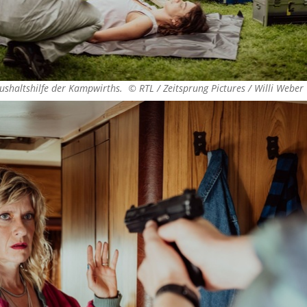
aushaltshilfe der Kampwirths. ©
RTL / Zeitsprung Pictures / Willi Weber