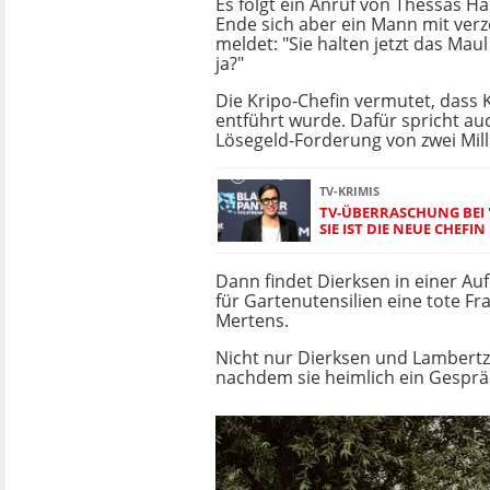
Es folgt ein Anruf von Thessas H
Ende sich aber ein Mann mit ver
meldet: "Sie halten jetzt das Mau
ja?"
Die Kripo-Chefin vermutet, dass
entführt wurde. Dafür spricht au
Lösegeld-Forderung von zwei Mill
TV-KRIMIS
TV-ÜBERRASCHUNG BEI
SIE IST DIE NEUE CHEFIN
Dann findet Dierksen in einer A
für Gartenutensilien eine tote Frau
Mertens.
Nicht nur Dierksen und Lambertz 
nachdem sie heimlich ein Gesprä