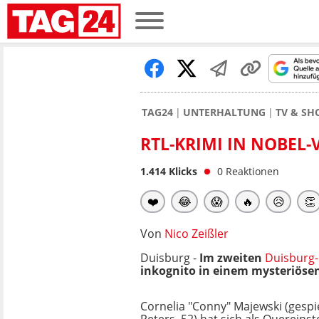
TAG24
UNTERHALTUNG
TV & S
RTL-KRIMI IN NOBEL-
1.414
Klicks
0
Reaktionen
❤️
😂
😱
🔥
😥
👏
Von
Nico Zeißler
Duisburg -
Im zweiten
Duisburg-
inkognito in einem mysteriösen
Cornelia "Conny" Majewski (gespi