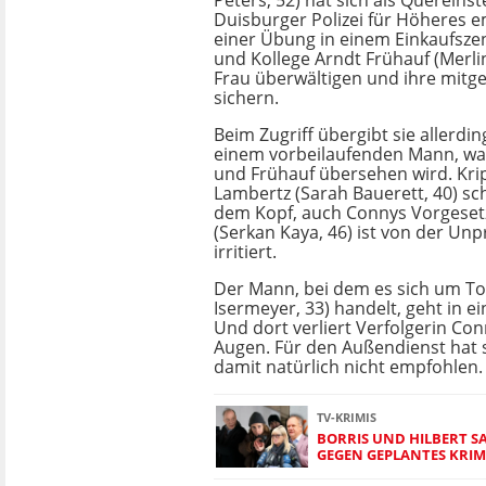
Peters, 52) hat sich als Quereinst
Duisburger Polizei für Höheres e
einer Übung in einem Einkaufszen
und Kollege Arndt Frühauf (Merlin
Frau überwältigen und ihre mitg
sichern.
Beim Zugriff übergibt sie allerdi
einem vorbeilaufenden Mann, wa
und Frühauf übersehen wird. Kri
Lambertz (Sarah Bauerett, 40) sch
dem Kopf, auch Connys Vorgesetz
(Serkan Kaya, 46) ist von der Unp
irritiert.
Der Mann, bei dem es sich um Tom
Isermeyer, 33) handelt, geht in 
Und dort verliert Verfolgerin Co
Augen. Für den Außendienst hat 
damit natürlich nicht empfohlen.
TV-KRIMIS
BORRIS UND HILBERT S
GEGEN GEPLANTES KRIM