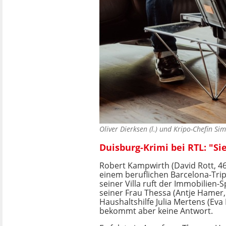
Oliver Dierksen (l.) und Kripo-Chefin
Duisburg-Krimi bei RTL: "Si
Robert Kampwirth (David Rott, 
einem beruflichen Barcelona-Tri
seiner Villa ruft der Immobilien-
seiner Frau Thessa (Antje Hamer,
Haushaltshilfe Julia Mertens (Eva
bekommt aber keine Antwort.