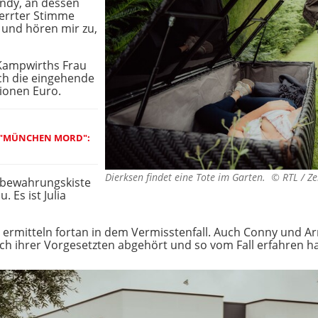
andy, an dessen
zerrter Stimme
l und hören mir zu,
 Kampwirths Frau
ch die eingehende
ionen Euro.
 "MÜNCHEN MORD":
Dierksen findet eine Tote im Garten. ©
RTL / Ze
ufbewahrungskiste
. Es ist Julia
ermitteln fortan in dem Vermisstenfall. Auch Conny und Ar
ch ihrer Vorgesetzten abgehört und so vom Fall erfahren h