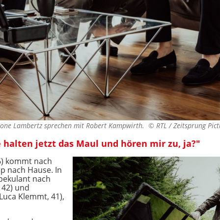
 Simone Lambertz sprechen mit Robert Kampwirth. ©
RTL / Zeitsprung Pict
e halten jetzt das Maul und hören mir zu, ja?"
46) kommt nach
pp nach Hause. In
Spekulant nach
 42) und
 Luca Klemmt, 41),