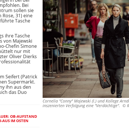
eigerin bei der
mpfohlen. Bei
trum sollen sie
 Rose, 31) eine
eführte Tasche
ngs ihre Tasche
s von Majewski
po-Chefin Simone
üttelt nur mit
ter Oliver Dierks
rofessionalität
 Seifert (Patrick
einen Supermarkt.
nny ihn aus den
sich das Duo
Cornelia "Conny" Majewski (l.) und Kollege Arnd
inszenierten Verfolgung eine "Verdächtige". ©
R
AUER: OB-AUFSTAND
I-AUS IM OSTEN