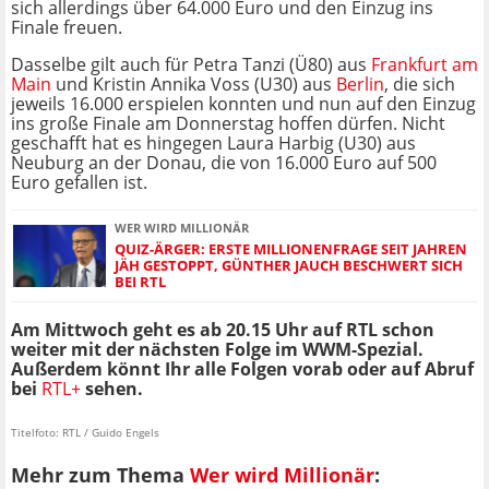
sich allerdings über 64.000 Euro und den Einzug ins
Finale freuen.
Dasselbe gilt auch für Petra Tanzi (Ü80) aus
Frankfurt am
Main
und Kristin Annika Voss (U30) aus
Berlin
, die sich
jeweils 16.000 erspielen konnten und nun auf den Einzug
ins große Finale am Donnerstag hoffen dürfen. Nicht
geschafft hat es hingegen Laura Harbig (U30) aus
Neuburg an der Donau, die von 16.000 Euro auf 500
Euro gefallen ist.
WER WIRD MILLIONÄR
QUIZ-ÄRGER: ERSTE MILLIONENFRAGE SEIT JAHREN
JÄH GESTOPPT, GÜNTHER JAUCH BESCHWERT SICH
BEI RTL
Am Mittwoch geht es ab 20.15 Uhr auf RTL schon
weiter mit der nächsten Folge im WWM-Spezial.
Außerdem könnt I
hr alle Folgen vorab oder auf Abruf
bei
RTL+
sehen.
Titelfoto: RTL / Guido Engels
Mehr zum Thema
Wer wird Millionär
: