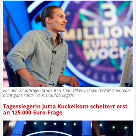
Für den 22-jährigen Studenten Thilo Ufkes lief sein WWM-Abenteuer
nicht ganz rund. ©
RTL/Guido Engels
Tagessiegerin Jutta Kuckelkorn scheitert erst
an 125.000-Euro-Frage