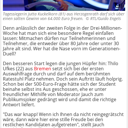
Tagessiegerin Jutta Kuckelkorn (81) aus Herzogenrath darf sich über
einen satten Gewinn von 64.000 Euro freuen. ©
RTL/Guido Engels
Denn anlässlich der zweiten Folge in der Drei-Millionen-
Woche hat man sich eine besondere Regel einfallen
lassen: Mitmachen dürfen nur Teilnehmerinnen und
Teilnehmer, die entweder über 80 Jahre oder unter 30
Jahre alt sind. Wer hat die Nase vorn im Generationen-
Duell?
Den besseren Start legen die jungen Hüpfer hin: Thilo
Ufkes (22) aus
Bremen
setzt sich bei der ersten
Auswahlfrage durch und darf auf dem berühmten
Ratestuhl Platz nehmen. Doch sein Auftritt läuft holprig.
Schon bei der 500-Euro-Frage hätte sich der Student
beinahe selbst ins Aus geschossen, ehe er unter
freundlicher Mithilfe von Moderator Jauch zum
Publikumsjoker gedrängt wird und damit die richtige
Antwort liefert.
"Das war knapp! Wenn ich Ihnen da nicht reingegrätscht
wäre, dann wäre hier eine stille Freude bei den
restlichen Kandidaten aufgetreten", stellt Jauch