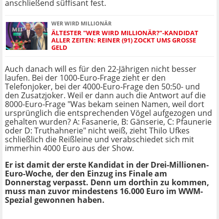
anschließend süffisant fest.
WER WIRD MILLIONÄR
ÄLTESTER "WER WIRD MILLIONÄR?"-KANDIDAT
ALLER ZEITEN: REINER (91) ZOCKT UMS GROSSE G
ELD
Auch danach will es für den 22-Jährigen nicht besser
laufen. Bei der 1000-Euro-Frage zieht er den
Telefonjoker, bei der 4000-Euro-Frage den 50:50- und
den Zusatzjoker. Weil er dann auch die Antwort auf die
8000-Euro-Frage "Was bekam seinen Namen, weil dort
ursprünglich die entsprechenden Vögel aufgezogen und
gehalten wurden? A: Fasanerie, B: Gänserie, C: Pfaunerie
oder D: Truthahnerie" nicht weiß, zieht Thilo Ufkes
schließlich die Reißleine und verabschiedet sich mit
immerhin 4000 Euro aus der Show.
Er ist damit der erste Kandidat in der Drei-Millionen-
Euro-Woche, der den Einzug ins Finale am
Donnerstag verpasst. Denn um dorthin zu kommen,
muss man zuvor mindestens 16.000 Euro im WWM-
Spezial gewonnen haben.