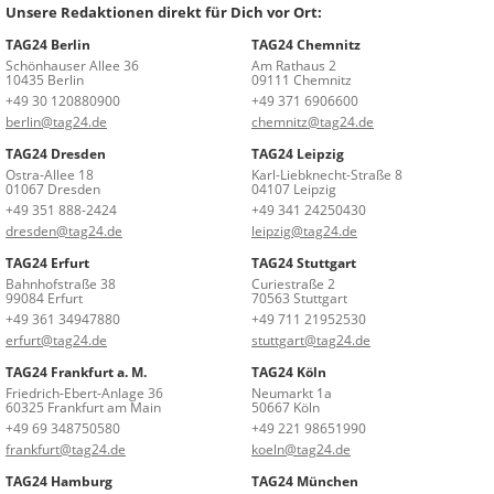
Unsere Redaktionen direkt für Dich vor Ort:
TAG24 Berlin
TAG24 Chemnitz
Schönhauser Allee 36
Am Rathaus 2
10435 Berlin
09111 Chemnitz
+49 30 120880900
+49 371 6906600
berlin@tag24.de
chemnitz@tag24.de
TAG24 Dresden
TAG24 Leipzig
Ostra-Allee 18
Karl-Liebknecht-Straße 8
01067 Dresden
04107 Leipzig
+49 351 888-2424
+49 341 24250430
dresden@tag24.de
leipzig@tag24.de
TAG24 Erfurt
TAG24 Stuttgart
Bahnhofstraße 38
Curiestraße 2
99084 Erfurt
70563 Stuttgart
+49 361 34947880
+49 711 21952530
erfurt@tag24.de
stuttgart@tag24.de
TAG24 Frankfurt a. M.
TAG24 Köln
Friedrich-Ebert-Anlage 36
Neumarkt 1a
60325 Frankfurt am Main
50667 Köln
+49 69 348750580
+49 221 98651990
frankfurt@tag24.de
koeln@tag24.de
TAG24 Hamburg
TAG24 München