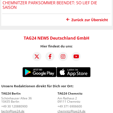
CHEMNITZER PARKSOMMER BEENDET: SO LIEF DIE
SAISON
Zurück zur Übersicht
TAG24 NEWS Deutschland GmbH
Hier findest du uns:
Unsere Redaktionen direkt für Dich vor Ort:
TAG24 Berlin
TAG24 Chemnitz
Schönhauser Allee 36
Am Rathaus 2
10435 Berlin
09111 Chemnitz
+49 30 120880900
+49 371 6906600
berlin@tag24.de
chemnitz@tag24.de