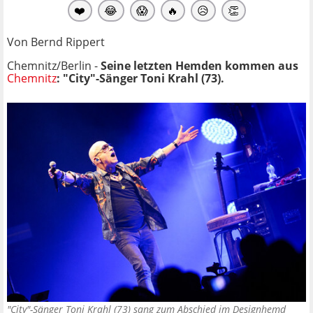
❤️
😂
😱
🔥
😥
👏
Von Bernd Rippert
Chemnitz/Berlin -
Seine letzten Hemden kommen aus
Chemnitz
: "City"-Sänger Toni Krahl (73).
"City"-Sänger Toni Krahl (73) sang zum Abschied im Designhemd