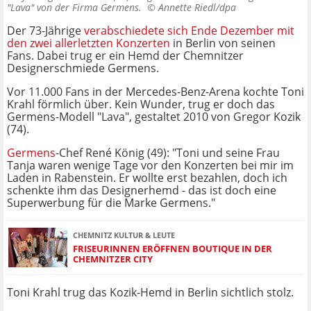
"Lava" von der Firma Germens. ©
Annette Riedl/dpa
Der 73-Jährige
verabschiedete sich Ende Dezember mit
den zwei allerletzten Konzerten
in Berlin von seinen
Fans. Dabei trug er ein Hemd der Chemnitzer
Designerschmiede Germens.
Vor 11.000 Fans in der Mercedes-Benz-Arena kochte Toni
Krahl förmlich über. Kein Wunder, trug er doch das
Germens-Modell "Lava", gestaltet 2010 von Gregor Kozik
(74).
Germens
-Chef René König (49): "Toni und seine Frau
Tanja waren wenige Tage vor den Konzerten bei mir im
Laden in Rabenstein. Er wollte erst bezahlen, doch ich
schenkte ihm das Designerhemd - das ist doch eine
Superwerbung für die Marke Germens."
CHEMNITZ KULTUR & LEUTE
FRISEURINNEN ERÖFFNEN BOUTIQUE IN DER
CHEMNITZER CITY
Toni Krahl trug das Kozik-Hemd in Berlin sichtlich stolz.