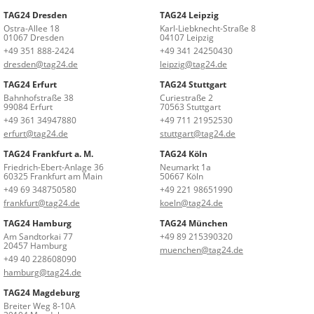
TAG24 Dresden
TAG24 Leipzig
Ostra-Allee 18
Karl-Liebknecht-Straße 8
01067 Dresden
04107 Leipzig
+49 351 888-2424
+49 341 24250430
dresden@tag24.de
leipzig@tag24.de
TAG24 Erfurt
TAG24 Stuttgart
Bahnhofstraße 38
Curiestraße 2
99084 Erfurt
70563 Stuttgart
+49 361 34947880
+49 711 21952530
erfurt@tag24.de
stuttgart@tag24.de
TAG24 Frankfurt a. M.
TAG24 Köln
Friedrich-Ebert-Anlage 36
Neumarkt 1a
60325 Frankfurt am Main
50667 Köln
+49 69 348750580
+49 221 98651990
frankfurt@tag24.de
koeln@tag24.de
TAG24 Hamburg
TAG24 München
Am Sandtorkai 77
+49 89 215390320
20457 Hamburg
muenchen@tag24.de
+49 40 228608090
hamburg@tag24.de
TAG24 Magdeburg
Breiter Weg 8-10A