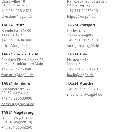
Ostra-Allee 18
Karl-Liebknecht-Straße 8
01067 Dresden
04107 Leipzig
+49 351 888-2424
+49 341 24250430
dresden@tag24.de
leipzig@tag24.de
TAG24 Erfurt
TAG24 Stuttgart
Bahnhofstraße 38
Curiestraße 2
99084 Erfurt
70563 Stuttgart
+49 361 34947880
+49 711 21952530
erfurt@tag24.de
stuttgart@tag24.de
TAG24 Frankfurt a. M.
TAG24 Köln
Friedrich-Ebert-Anlage 36
Neumarkt 1a
60325 Frankfurt am Main
50667 Köln
+49 69 348750580
+49 221 98651990
frankfurt@tag24.de
koeln@tag24.de
TAG24 Hamburg
TAG24 München
Am Sandtorkai 77
+49 89 215390320
20457 Hamburg
muenchen@tag24.de
+49 40 228608090
hamburg@tag24.de
TAG24 Magdeburg
Breiter Weg 8-10A
39104 Magdeburg
+49 391 50548260