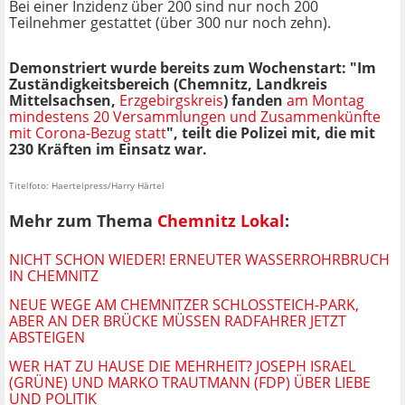
Bei einer Inzidenz über 200 sind nur noch 200
Teilnehmer gestattet (über 300 nur noch zehn).
Demonstriert wurde bereits zum Wochenstart: "Im
Zuständigkeitsbereich (Chemnitz, Landkreis
Mittelsachsen,
Erzgebirgskreis
) fanden
am Montag
mindestens 20 Versammlungen und Zusammenkünfte
mit Corona-Bezug statt
", teilt die Polizei mit, die mit
230 Kräften im Einsatz war.
Titelfoto: Haertelpress/Harry Härtel
Mehr zum Thema
Chemnitz Lokal
:
NICHT SCHON WIEDER! ERNEUTER WASSERROHRBRUCH
IN CHEMNITZ
NEUE WEGE AM CHEMNITZER SCHLOSSTEICH-PARK, A
BER AN DER BRÜCKE MÜSSEN RADFAHRER JETZT A
BSTEIGEN
WER HAT ZU HAUSE DIE MEHRHEIT? JOSEPH ISRAEL
(GRÜNE) UND MARKO TRAUTMANN (FDP) ÜBER LIEBE
UND POLITIK