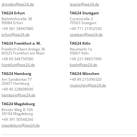
dresden@tag24.de
leipzig@tag24.de
TAG24 Erfurt
TAG24 Stuttgart
Bahnhofstraße 38
Curiestraße 2
99084 Erfurt
70563 Stuttgart
+49 361 34947880
+49 711 21952530
erfurt@tag24.de
stuttgart@tag24.de
TAG24 Frankfurt a. M.
TAG24 Köln
Friedrich-Ebert-Anlage 36
Neumarkt 1a
60325 Frankfurt am Main
50667 Köln
+49 69 348750580
+49 221 98651990
frankfurt@tag24.de
koeln@tag24.de
TAG24 Hamburg
TAG24 München
Am Sandtorkai 77
+49 89 215390320
20457 Hamburg
muenchen@tag24.de
+49 40 228608090
hamburg@tag24.de
TAG24 Magdeburg
Breiter Weg 8-10A
39104 Magdeburg
+49 391 50548260
magdeburg@tag24.de