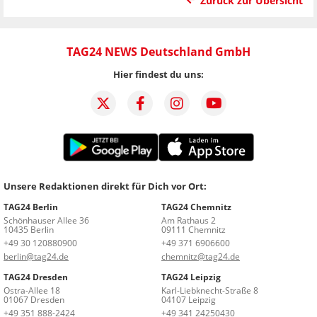
Zurück zur Übersicht
TAG24 NEWS Deutschland GmbH
Hier findest du uns:
Unsere Redaktionen direkt für Dich vor Ort:
TAG24 Berlin
TAG24 Chemnitz
Schönhauser Allee 36
Am Rathaus 2
10435 Berlin
09111 Chemnitz
+49 30 120880900
+49 371 6906600
berlin@tag24.de
chemnitz@tag24.de
TAG24 Dresden
TAG24 Leipzig
Ostra-Allee 18
Karl-Liebknecht-Straße 8
01067 Dresden
04107 Leipzig
+49 351 888-2424
+49 341 24250430