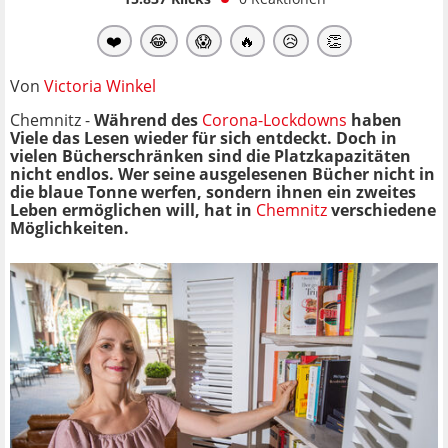
❤️
😂
😱
🔥
😥
👏
Von
Victoria Winkel
Chemnitz -
Während des
Corona-Lockdowns
haben
Viele das Lesen wieder für sich entdeckt. Doch in
vielen Bücherschränken sind die Platzkapazitäten
nicht endlos. Wer seine ausgelesenen Bücher nicht in
die blaue Tonne werfen, sondern ihnen ein zweites
Leben ermöglichen will, hat in
Chemnitz
verschiedene
Möglichkeiten.