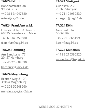
TAG24 Erfurt
TAG24 Stuttgart
Bahnhofstraße 38
Curiestraße 2
99084 Erfurt
70563 Stuttgart
+49 361 34947880
+49 711 21952530
erfurt@tag24.de
stuttgart@tag24.de
TAG24 Frankfurt a. M.
TAG24 Köln
Friedrich-Ebert-Anlage 36
Neumarkt 1a
60325 Frankfurt am Main
50667 Köln
+49 69 348750580
+49 221 98651990
frankfurt@tag24.de
koeln@tag24.de
TAG24 Hamburg
TAG24 München
Am Sandtorkai 77
+49 89 215390320
20457 Hamburg
muenchen@tag24.de
+49 40 228608090
hamburg@tag24.de
TAG24 Magdeburg
Breiter Weg 8-10A
39104 Magdeburg
+49 391 50548260
magdeburg@tag24.de
WERBEMÖGLICHKEITEN