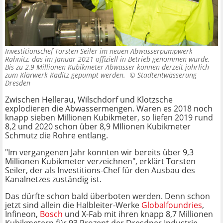
Investitionschef Torsten Seiler im neuen Abwasserpumpwerk
Rähnitz, das im Januar 2021 offiziell in Betrieb genommen wurde.
Bis zu 2,9 Millionen Kubikmeter Abwasser können derzeit jährlich
zum Klärwerk Kaditz gepumpt werden. ©
Stadtentwässerung
Dresden
Zwischen Hellerau, Wilschdorf und Klotzsche
explodieren die Abwassermengen. Waren es 2018 noch
knapp sieben Millionen Kubikmeter, so liefen 2019 rund
8,2 und 2020 schon über 8,9 MIlionen Kubikmeter
Schmutz die Rohre entlang.
"Im vergangenen Jahr konnten wir bereits über 9,3
Millionen Kubikmeter verzeichnen", erklärt Torsten
Seiler, der als Investitions-Chef für den Ausbau des
Kanalnetzes zuständig ist.
Das dürfte schon bald überboten werden. Denn schon
jetzt sind allein die Halbleiter-Werke
Globalfoundries
,
Infineon,
Bosch
und X-Fab mit ihren knapp 8,7 Millionen