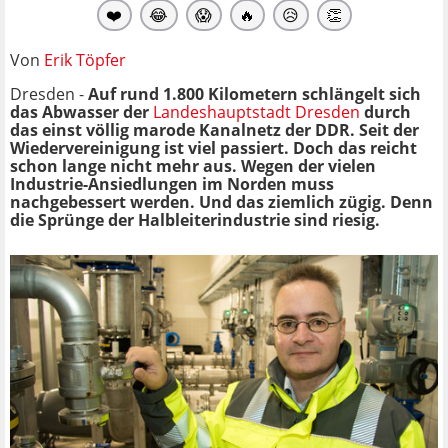
❤️
😂
😱
🔥
😥
👏
Von
Erik Töpfer
Dresden -
Auf rund 1.800 Kilometern schlängelt sich
das Abwasser der
Landeshauptstadt Dresden
durch
das einst völlig marode Kanalnetz der DDR. Seit der
Wiedervereinigung
ist viel passiert. Doch das reicht
schon lange nicht mehr aus. Wegen der vielen
Industrie-Ansiedlungen im Norden muss
nachgebessert werden. Und das ziemlich zügig. Denn
die Sprünge der Halbleiterindustrie sind riesig.