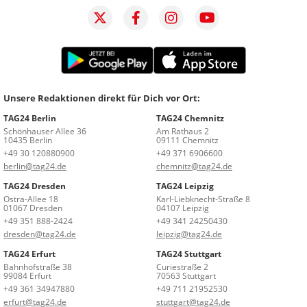
Unsere Redaktionen direkt für Dich vor Ort:
TAG24 Berlin
TAG24 Chemnitz
Schönhauser Allee 36
Am Rathaus 2
10435 Berlin
09111 Chemnitz
+49 30 120880900
+49 371 6906600
berlin@tag24.de
chemnitz@tag24.de
TAG24 Dresden
TAG24 Leipzig
Ostra-Allee 18
Karl-Liebknecht-Straße 8
01067 Dresden
04107 Leipzig
+49 351 888-2424
+49 341 24250430
dresden@tag24.de
leipzig@tag24.de
TAG24 Erfurt
TAG24 Stuttgart
Bahnhofstraße 38
Curiestraße 2
99084 Erfurt
70563 Stuttgart
+49 361 34947880
+49 711 21952530
erfurt@tag24.de
stuttgart@tag24.de