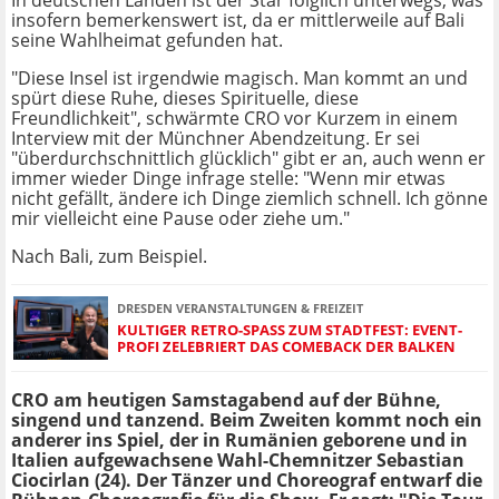
In deutschen Landen ist der Star folglich unterwegs, was
insofern bemerkenswert ist, da er mittlerweile auf Bali
seine Wahlheimat gefunden hat.
"Diese Insel ist irgendwie magisch. Man kommt an und
spürt diese Ruhe, dieses Spirituelle, diese
Freundlichkeit", schwärmte CRO vor Kurzem in einem
Interview mit der Münchner Abendzeitung. Er sei
"überdurchschnittlich glücklich" gibt er an, auch wenn er
immer wieder Dinge infrage stelle: "Wenn mir etwas
nicht gefällt, ändere ich Dinge ziemlich schnell. Ich gönne
mir vielleicht eine Pause oder ziehe um."
Nach Bali, zum Beispiel.
DRESDEN VERANSTALTUNGEN & FREIZEIT
KULTIGER RETRO-SPASS ZUM STADTFEST: EVENT-P
ROFI ZELEBRIERT DAS COMEBACK DER BALKEN
CRO am heutigen Samstagabend auf der Bühne,
singend und tanzend. Beim Zweiten kommt noch ein
anderer ins Spiel, der in Rumänien geborene und in
Italien aufgewachsene Wahl-Chemnitzer Sebastian
Ciocirlan (24). Der Tänzer und Choreograf entwarf die