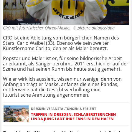
CRO mit futuristischer Ohren-Maske. ©
picture alliance/dpa
CRO ist eine Ableitung vom bürgerlichen Namen des
Stars, Carlo Waibel (33). Ebenso wie sein zweiter
Künstlername Carlito, den er als Maler benutzt.
Popstar und Maler ist er, für seine bildnerische Arbeit
anerkannt, als Sänger berühmt. 2011 erschien er auf der
Szene und hat seinen Ruhm bis heute stetig gemehrt.
Wie er wirklich aussieht, wissen nur wenige, denn von
Anfang an trägt er Maske, anfangs die eines Pandas,
mittlerweile hat die Gesichtsverhüllung eine
futuristische Anmutung angenommen.
DRESDEN VERANSTALTUNGEN & FREIZEIT
TREFFEN IN DRESDEN: SCHLAGERSTERNCHEN
LINDA JUNG LÄDT IHRE FANS IN DEN HAFEN