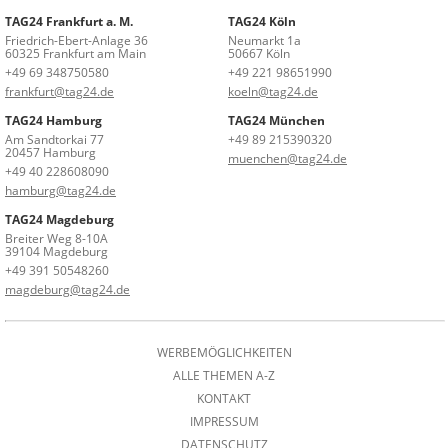
TAG24 Frankfurt a. M.
TAG24 Köln
Friedrich-Ebert-Anlage 36
Neumarkt 1a
60325 Frankfurt am Main
50667 Köln
+49 69 348750580
+49 221 98651990
frankfurt@tag24.de
koeln@tag24.de
TAG24 Hamburg
TAG24 München
Am Sandtorkai 77
+49 89 215390320
20457 Hamburg
muenchen@tag24.de
+49 40 228608090
hamburg@tag24.de
TAG24 Magdeburg
Breiter Weg 8-10A
39104 Magdeburg
+49 391 50548260
magdeburg@tag24.de
WERBEMÖGLICHKEITEN
ALLE THEMEN A-Z
KONTAKT
IMPRESSUM
DATENSCHUTZ