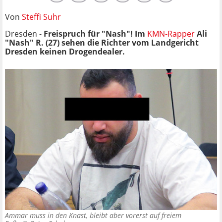
Von
Steffi Suhr
Dresden -
Freispruch für "Nash"! Im
KMN-Rapper
Ali
"Nash" R. (27) sehen die Richter vom Landgericht
Dresden keinen Drogendealer.
Ammar muss in den Knast, bleibt aber vorerst auf freiem