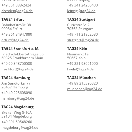
+49 351 888-2424
+49 341 24250430
dresden@tag24.de
leipzig@tag24.de
TAG24 Erfurt
TAG24 Stuttgart
Bahnhofstraße 38
Curiestraße 2
99084 Erfurt
70563 Stuttgart
+49 361 34947880
+49 711 21952530
erfurt@tag24.de
stuttgart@tag24.de
TAG24 Frankfurt a. M.
TAG24 Köln
Friedrich-Ebert-Anlage 36
Neumarkt 1a
60325 Frankfurt am Main
50667 Köln
+49 69 348750580
+49 221 98651990
frankfurt@tag24.de
koeln@tag24.de
TAG24 Hamburg
TAG24 München
Am Sandtorkai 77
+49 89 215390320
20457 Hamburg
muenchen@tag24.de
+49 40 228608090
hamburg@tag24.de
TAG24 Magdeburg
Breiter Weg 8-10A
39104 Magdeburg
+49 391 50548260
magdeburg@tag24.de