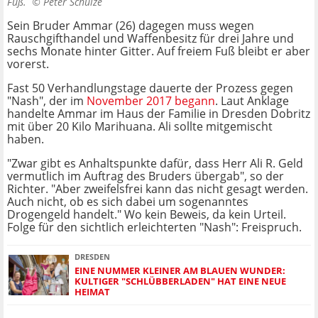
Fuß. ©
Peter Schulze
Sein Bruder Ammar (26) dagegen muss wegen
Rauschgifthandel und Waffenbesitz für drei Jahre und
sechs Monate hinter Gitter. Auf freiem Fuß bleibt er aber
vorerst.
Fast 50 Verhandlungstage dauerte der Prozess gegen
"Nash", der im
November 2017 begann
. Laut Anklage
handelte Ammar im Haus der Familie in Dresden Dobritz
mit über 20 Kilo Marihuana. Ali sollte mitgemischt
haben.
"Zwar gibt es Anhaltspunkte dafür, dass Herr Ali R. Geld
vermutlich im Auftrag des Bruders übergab", so der
Richter. "Aber zweifelsfrei kann das nicht gesagt werden.
Auch nicht, ob es sich dabei um sogenanntes
Drogengeld handelt." Wo kein Beweis, da kein Urteil.
Folge für den sichtlich erleichterten "Nash": Freispruch.
DRESDEN
EINE NUMMER KLEINER AM BLAUEN WUNDER:
KULTIGER "SCHLÜBBERLADEN" HAT EINE NEUE
HEIMAT