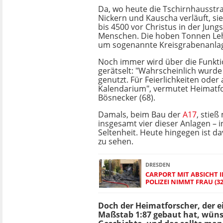
Da, wo heute die Tschirnhausstr
Nickern und Kauscha verläuft, si
bis 4500 vor Christus in der Jungs
Menschen. Die hoben Tonnen L
um sogenannte Kreisgrabenanla
Noch immer wird über die Funkti
gerätselt: "Wahrscheinlich wurde
genutzt. Für Feierlichkeiten oder 
Kalendarium", vermutet Heimatfo
Bösnecker (68).
Damals, beim Bau der
A17
, stieß
insgesamt vier dieser Anlagen – 
Seltenheit. Heute hingegen ist d
zu sehen.
DRESDEN
CARPORT MIT ABSICHT 
POLIZEI NIMMT FRAU (32
Doch der Heimatforscher, der e
Maßstab 1:87 gebaut hat, wüns