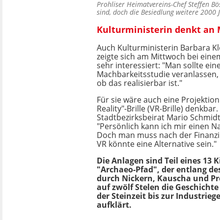
Prohliser Heimatvereins-Chef Steffen Bös
sind, doch die Besiedlung weitere 2000
Kulturministerin denkt an
Auch Kulturministerin Barbara Kl
zeigte sich am Mittwoch bei ein
sehr interessiert: "Man sollte ein
Machbarkeitsstudie veranlassen,
ob das realisierbar ist."
Für sie wäre auch eine Projektion 
Reality"-Brille (VR-Brille) denkbar.
Stadtbezirksbeirat Mario Schmidt
"Persönlich kann ich mir einen N
Doch man muss nach der Finanzi
VR könnte eine Alternative sein."
Die Anlagen sind Teil eines 13 
"Archaeo-Pfad", der entlang d
durch Nickern, Kauscha und Pro
auf zwölf Stelen die Geschicht
der Steinzeit bis zur Industrieg
aufklärt.