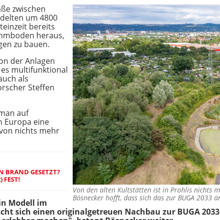
aße zwischen
edelten um 4800
teinzeit bereits
ehmboden heraus,
gen zu bauen.
on der Anlagen
 es multifunktional
auch als
rscher Steffen
 man auf
in Europa eine
avon nichts mehr
IN BRAND GESETZT?
) FEST!
Von den alten Kultstätten ist in Prohlis nichts 
Bösnecker hofft, dass sich das zur BUGA 2033 
in Modell im
cht sich einen originalgetreuen Nachbau zur BUGA 2033