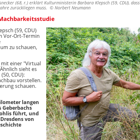
necker (68, r.) erklärt Kulturministerin Barbara Klepsch (59, CDU), das
 Jahre zurückliegen muss. ©
Norbert Neumann
 Machbarkeitsstudie
epsch (59, CDU)
em Vor-Ort-Termin
e
 um zu schauen,
mit einer "Virtual
 Ähnlich sieht es
 (50, CDU):
achbau vorstellen.
erung schauen.
Kilometer langen
es Geberbachs
hlis führt, und
e Dresdens von
eschichte