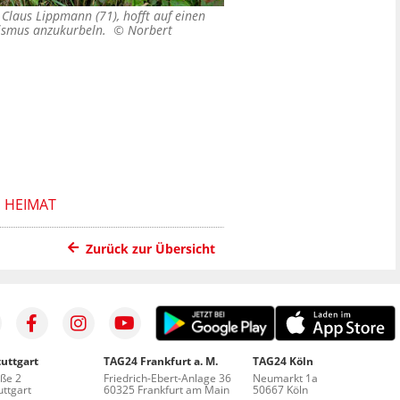
 Claus Lippmann (71), hofft auf einen
rismus anzukurbeln. ©
Norbert
 HEIMAT
Zurück zur Übersicht
uttgart
TAG24 Frankfurt a. M.
TAG24 Köln
aße 2
Friedrich-Ebert-Anlage 36
Neumarkt 1a
ttgart
60325 Frankfurt am Main
50667 Köln