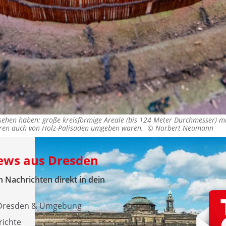
sehen haben: große kreisförmige Areale (bis 124 Meter Durchmesser) mit
nneren auch von Holz-Palisaden umgeben waren. ©
Norbert Neumann
News aus Dresden
 Nachrichten direkt in dein
s Dresden & Umgebung
richte