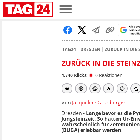
TAG24
DRESDEN
ZURÜCK IN DIE 
ZURÜCK IN DIE STEIN
4.740
Klicks
0
Reaktionen
❤️
😂
😱
🔥
😥
👏
Von
Jacqueline Grünberger
Dresden -
Lange bevor es die P
Jungsteinzeit. So hatten Ur-Ei
wahrscheinlich für Zeremonie
(BUGA) erlebbar werden.