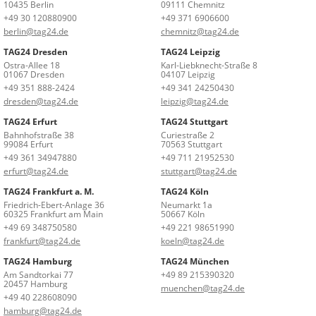
10435 Berlin
09111 Chemnitz
+49 30 120880900
+49 371 6906600
berlin@tag24.de
chemnitz@tag24.de
TAG24 Dresden
TAG24 Leipzig
Ostra-Allee 18
Karl-Liebknecht-Straße 8
01067 Dresden
04107 Leipzig
+49 351 888-2424
+49 341 24250430
dresden@tag24.de
leipzig@tag24.de
TAG24 Erfurt
TAG24 Stuttgart
Bahnhofstraße 38
Curiestraße 2
99084 Erfurt
70563 Stuttgart
+49 361 34947880
+49 711 21952530
erfurt@tag24.de
stuttgart@tag24.de
TAG24 Frankfurt a. M.
TAG24 Köln
Friedrich-Ebert-Anlage 36
Neumarkt 1a
60325 Frankfurt am Main
50667 Köln
+49 69 348750580
+49 221 98651990
frankfurt@tag24.de
koeln@tag24.de
TAG24 Hamburg
TAG24 München
Am Sandtorkai 77
+49 89 215390320
20457 Hamburg
muenchen@tag24.de
+49 40 228608090
hamburg@tag24.de