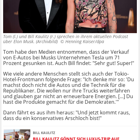
Tom (l.) und Bill Kaulitz (r.) sprechen in ihrem aktuellen Podcast
über Elon Musk. (Archivbild) ©
Henning Kaiser/dpa
Tom habe den Medien entnommen, dass der Verkauf
von E-Autos bei Musks Unternehmen Tesla um 71
Prozent gesunken ist. Auch Bill findet: "Sehr gut! Super!"
Wie viele andere Menschen stellt sich auch der Tokio-
Hotel-Frontmann folgende Frage: "Ich denke mir so: 'Du
machst doch nicht die Autos und die Technik für die
Republikaner. Die wollen nur ihre Trucks weiterfahren
und glauben gar nicht an erneuerbare Energien. [...] Du
hast die Produkte gemacht für die Demokraten.'"
Dann fährt es aus ihm heraus: "Und jetzt kommt raus,
dass du ein konservatives Arschloch bist!"
BILL KAULITZ
BILL KAULITZ GÖNNT SICH LUXUS-TRIP AUF