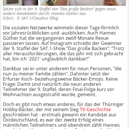
Setzte sich in der 9. Staffel von "Das große Backen" gegen neun
andere Kandidaten durch: Hannes Güther aus
Erfurt. ©
SAT.1/Claudius Pflug
Die sozialen Netzwerke wimmeln dieser Tage förmlich
vor Jahresrückblicken und -ausblicken. Auch Hannes
Güther hat die vergangenen zwölf Monate Revue
passieren lassen. Auf Instagram schreibt der Gewinner
der 9. Staffel der SAT.1-Show "Das große Backen": "Trotz
aller Herausforderungen, die das Jahr mit sich gebracht
hat, bin ich '2021' unglaublich dankbar!"
Dankbar sei er unter anderem für neun Personen, "die
nun zu meiner Familie zählen". Dahinter setzt der
Erfurter Koch- beziehungsweise Bäcker-Emojis. Keine
Frage: Damit sind natürlich die neun anderen
Teilnehmer der 9. Staffel, deren Final-Folge kurz vor
Weihnachten ausgestrahlt wurde, gemeint.
Doch es gibt noch etwas anderes, für das der Thüringer
Hobby-Bäcker, der mit seinem Sieg
TV-Geschichte
geschrieben hat - erstmals gewann ein Kandidat aus
Ostdeutschland, es war der zweite Erfolg eines
männlichen Teilnehmers und obendrein zählt Hannes