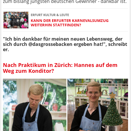
zum bislang jüngsten deutschen Gewinner - dankbar ist.
ERFURT KULTUR & LEUTE
KANN DER ERFURTER KARNEVALSUMZUG
WEITERHIN STATTFINDEN?
"Ich bin dankbar für meinen neuen Lebensweg, der
sich durch @dasgrossebacken ergeben hat!", schreibt
er.
Nach Praktikum in Zürich: Hannes auf dem
Weg zum Konditor?