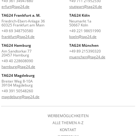
+49 361 34947880
+49 711 21952530
erfurt@tag24.de
stuttgart@tag24.de
TAG24 Frankfurt a. M.
TAG24 Köln
Friedrich-Ebert-Anlage 36
Neumarkt 1a
60325 Frankfurt am Main
50667 Köln
+49 69 348750580
+49 221 98651990
frankfurt@tag24.de
koeln@tag24.de
TAG24 Hamburg
TAG24 München
Am Sandtorkai 77
+49 89 215390320
20457 Hamburg
muenchen@tag24.de
+49 40 228608090
hamburg@tag24.de
TAG24 Magdeburg
Breiter Weg 8-10A
39104 Magdeburg
+49 391 50548260
magdeburg@tag24.de
WERBEMÖGLICHKEITEN
ALLE THEMEN A-Z
KONTAKT