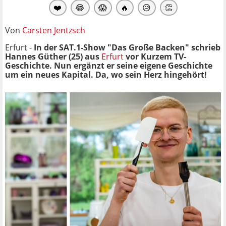
❤️
😂
😱
🔥
😥
👏
Von
Carsten Jentzsch
Erfurt -
In der SAT.1-Show "Das Große Backen" schrieb
Hannes Güther (25) aus
Erfurt
vor Kurzem TV-
Geschichte. Nun ergänzt er seine eigene Geschichte
um ein neues Kapital. Da, wo sein Herz hingehört!