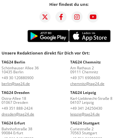
Hier findest du uns:
Unsere Redaktionen direkt für Dich vor Ort:
TAG24 Berlin
TAG24 Chemnitz
Schönhauser Allee 36
Am Rathaus 2
10435 Berlin
09111 Chemnitz
+49 30 120880900
+49 371 6906600
berlin@tag24.de
chemnitz@tag24.de
TAG24 Dresden
TAG24 Leipzig
Ostra-Allee 18
Karl-Liebknecht-Straße 8
01067 Dresden
04107 Leipzig
+49 351 888-2424
+49 341 24250430
dresden@tag24.de
leipzig@tag24.de
TAG24 Erfurt
TAG24 Stuttgart
Bahnhofstraße 38
Curiestraße 2
99084 Erfurt
70563 Stuttgart