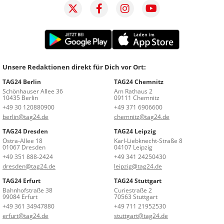
Unsere Redaktionen direkt für Dich vor Ort:
TAG24 Berlin
TAG24 Chemnitz
Schönhauser Allee 36
Am Rathaus 2
10435 Berlin
09111 Chemnitz
+49 30 120880900
+49 371 6906600
berlin@tag24.de
chemnitz@tag24.de
TAG24 Dresden
TAG24 Leipzig
Ostra-Allee 18
Karl-Liebknecht-Straße 8
01067 Dresden
04107 Leipzig
+49 351 888-2424
+49 341 24250430
dresden@tag24.de
leipzig@tag24.de
TAG24 Erfurt
TAG24 Stuttgart
Bahnhofstraße 38
Curiestraße 2
99084 Erfurt
70563 Stuttgart
+49 361 34947880
+49 711 21952530
erfurt@tag24.de
stuttgart@tag24.de