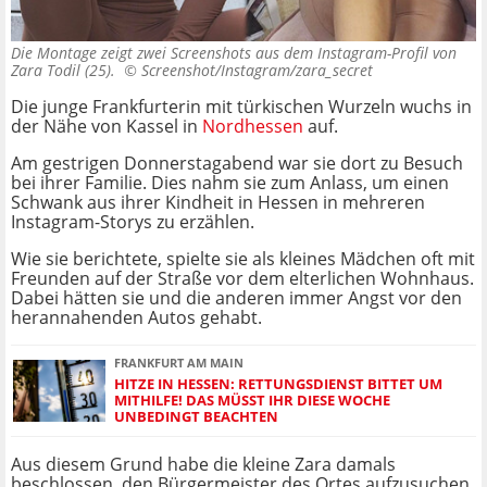
Die Montage zeigt zwei Screenshots aus dem Instagram-Profil von
Zara Todil (25). ©
Screenshot/Instagram/zara_secret
Die junge Frankfurterin mit türkischen Wurzeln wuchs in
der Nähe von Kassel in
Nordhessen
auf.
Am gestrigen Donnerstagabend war sie dort zu Besuch
bei ihrer Familie. Dies nahm sie zum Anlass, um einen
Schwank aus ihrer Kindheit in Hessen in mehreren
Instagram-Storys zu erzählen.
Wie sie berichtete, spielte sie als kleines Mädchen oft mit
Freunden auf der Straße vor dem elterlichen Wohnhaus.
Dabei hätten sie und die anderen immer Angst vor den
herannahenden Autos gehabt.
FRANKFURT AM MAIN
HITZE IN HESSEN: RETTUNGSDIENST BITTET UM
MITHILFE! DAS MÜSST IHR DIESE WOCHE
UNBEDINGT BEACHTEN
Aus diesem Grund habe die kleine Zara damals
beschlossen, den Bürgermeister des Ortes aufzusuchen,