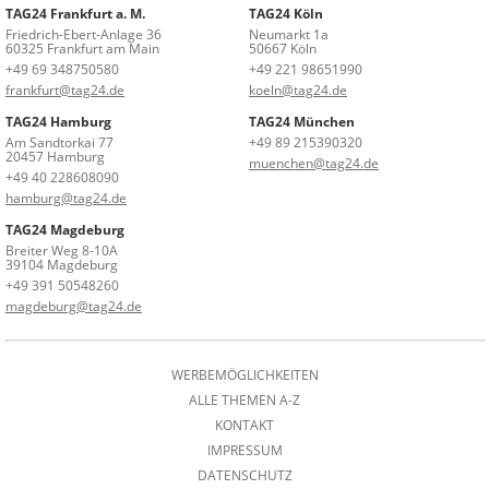
TAG24 Frankfurt a. M.
TAG24 Köln
Friedrich-Ebert-Anlage 36
Neumarkt 1a
60325 Frankfurt am Main
50667 Köln
+49 69 348750580
+49 221 98651990
frankfurt@tag24.de
koeln@tag24.de
TAG24 Hamburg
TAG24 München
Am Sandtorkai 77
+49 89 215390320
20457 Hamburg
muenchen@tag24.de
+49 40 228608090
hamburg@tag24.de
TAG24 Magdeburg
Breiter Weg 8-10A
39104 Magdeburg
+49 391 50548260
magdeburg@tag24.de
WERBEMÖGLICHKEITEN
ALLE THEMEN A-Z
KONTAKT
IMPRESSUM
DATENSCHUTZ