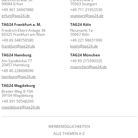
99084 Erfurt
70563 Stuttgart
+49 361 34947880
+49 711 21952530
erfurt@tag24.de
stuttgart@tag24.de
TAG24 Frankfurt a. M.
TAG24 Köln
Friedrich-Ebert-Anlage 36
Neumarkt 1a
60325 Frankfurt am Main
50667 Köln
+49 69 348750580
+49 221 98651990
frankfurt@tag24.de
koeln@tag24.de
TAG24 Hamburg
TAG24 München
Am Sandtorkai 77
+49 89 215390320
20457 Hamburg
muenchen@tag24.de
+49 40 228608090
hamburg@tag24.de
TAG24 Magdeburg
Breiter Weg 8-10A
39104 Magdeburg
+49 391 50548260
magdeburg@tag24.de
WERBEMÖGLICHKEITEN
ALLE THEMEN A-Z