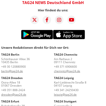
TAG24 NEWS Deutschland GmbH
Hier findest du uns:
Unsere Redaktionen direkt für Dich vor Ort:
TAG24 Berlin
TAG24 Chemnitz
Schönhauser Allee 36
Am Rathaus 2
10435 Berlin
09111 Chemnitz
+49 30 120880900
+49 371 6906600
berlin@tag24.de
chemnitz@tag24.de
TAG24 Dresden
TAG24 Leipzig
Ostra-Allee 18
Karl-Liebknecht-Straße 8
01067 Dresden
04107 Leipzig
+49 351 888-2424
+49 341 24250430
dresden@tag24.de
leipzig@tag24.de
TAG24 Erfurt
TAG24 Stuttgart
Bahnhofstraße 38
Curiestraße 2