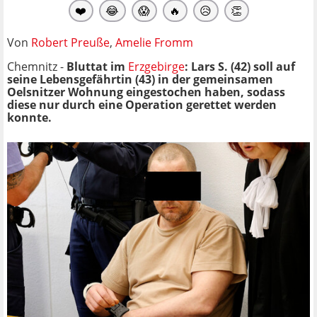
❤️
😂
😱
🔥
😥
👏
Von
Robert Preuße
,
Amelie Fromm
Chemnitz -
Bluttat im
Erzgebirge
: Lars S. (42) soll auf
seine Lebensgefährtin (43) in der gemeinsamen
Oelsnitzer Wohnung eingestochen haben, sodass
diese nur durch eine Operation gerettet werden
konnte.