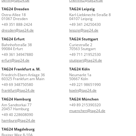
berlin@tag24.de
chemnitz@tag24.de
TAG24 Dresden
TAG24 Leipzig
Ostra-Allee 18
Karl-Liebknecht-Straße 8
01067 Dresden
04107 Leipzig
+49 351 888-2424
+49 341 24250430
dresden@tag24.de
leipzig@tag24.de
TAG24 Erfurt
TAG24 Stuttgart
Bahnhofstraße 38
Curiestraße 2
99084 Erfurt
70563 Stuttgart
+49 361 34947880
+49 711 21952530
erfurt@tag24.de
stuttgart@tag24.de
TAG24 Frankfurt a. M.
TAG24 Köln
Friedrich-Ebert-Anlage 36
Neumarkt 1a
60325 Frankfurt am Main
50667 Köln
+49 69 348750580
+49 221 98651990
frankfurt@tag24.de
koeln@tag24.de
TAG24 Hamburg
TAG24 München
Am Sandtorkai 77
+49 89 215390320
20457 Hamburg
muenchen@tag24.de
+49 40 228608090
hamburg@tag24.de
TAG24 Magdeburg
Breiter Weg 8-10A